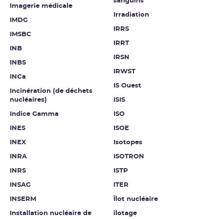
sanguins
Imagerie médicale
Irradiation
IMDG
IRRS
IMSBC
IRRT
INB
IRSN
INBS
IRWST
INCa
IS Ouest
Incinération (de déchets
nucléaires)
ISIS
Indice Gamma
ISO
INES
ISOE
INEX
Isotopes
INRA
ISOTRON
INRS
ISTP
INSAG
ITER
INSERM
Îlot nucléaire
Installation nucléaire de
îlotage