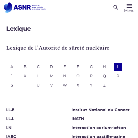
Recherche
Menu
Lexique
Lexique de l'Autorité de sûreté nucléaire
A
B
C
D
E
F
G
H
I
J
K
L
M
N
O
P
Q
R
S
T
U
V
W
X
Y
Z
I.L.E
Institut National du Cancer
I.L.L
INSTN
I.N
Interaction corium-béton
IAEC
Interaction pastille-gaine