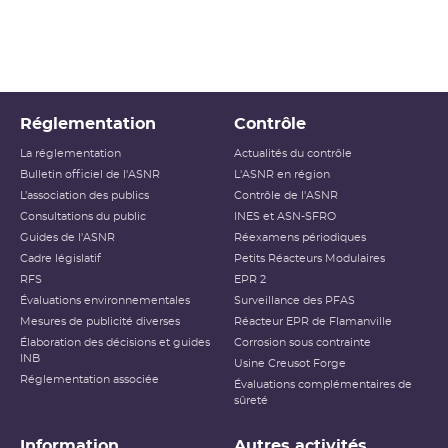
Réglementation
Contrôle
La réglementation
Actualités du contrôle
Bulletin officiel de l'ASNR
L'ASNR en région
L’association des publics
Contrôle de l'ASNR
Consultations du public
INES et ASN-SFRO
Guides de l'ASNR
Réexamens périodiques
Cadre législatif
Petits Réacteurs Modulaires
RFS
EPR 2
Évaluations environnementales
Surveillance des PFAS
Mesures de publicité diverses
Réacteur EPR de Flamanville
Élaboration des décisions et guides
Corrosion sous contrainte
INB
Usine Creusot Forge
Réglementation associée
Évaluations complémentaires de
sûreté
Information
Autres activités