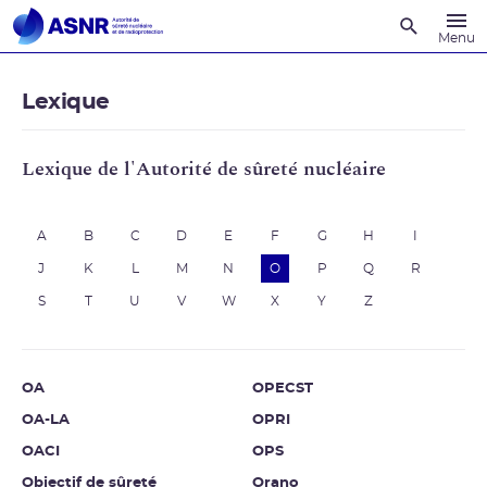
Recherche
Menu
Lexique
Lexique de l'Autorité de sûreté nucléaire
A
B
C
D
E
F
G
H
I
J
K
L
M
N
O
P
Q
R
S
T
U
V
W
X
Y
Z
OA
OPECST
OA-LA
OPRI
OACI
OPS
Objectif de sûreté
Orano