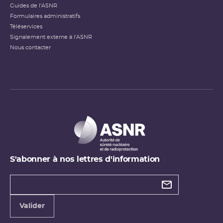
Guides de l'ASNR
Formulaires administratifs
Téléservices
Signalement externe à l'ASNR
Nous contacter
S'abonner à nos lettres d'information
Types de
newsletter
Adresse
Valider
e-
mail