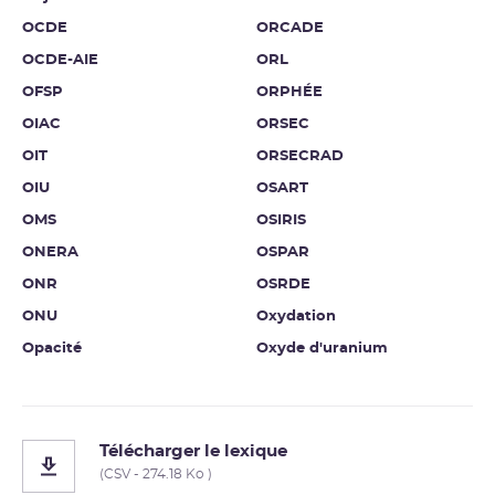
OCDE
ORCADE
OCDE-AIE
ORL
OFSP
ORPHÉE
OIAC
ORSEC
OIT
ORSECRAD
OIU
OSART
OMS
OSIRIS
ONERA
OSPAR
ONR
OSRDE
ONU
Oxydation
Opacité
Oxyde d'uranium
Télécharger le lexique
(CSV - 274.18 Ko )