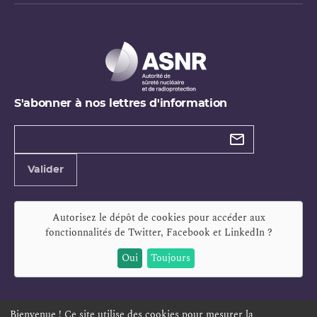
S'abonner à nos lettres d'information
Types de
newsletter
Adresse
Valider
e-
mail
Autorisez le dépôt de cookies pour accéder aux
fonctionnalités de
Twitter, Facebook et LinkedIn
?
Oui
Toujours
Bienvenue ! Ce site utilise des cookies pour mesurer la