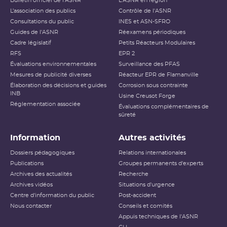
Bulletin officiel de l'ASNR
L'ASNR en région
L’association des publics
Contrôle de l'ASNR
Consultations du public
INES et ASN-SFRO
Guides de l'ASNR
Réexamens périodiques
Cadre législatif
Petits Réacteurs Modulaires
RFS
EPR 2
Évaluations environnementales
Surveillance des PFAS
Mesures de publicité diverses
Réacteur EPR de Flamanville
Élaboration des décisions et guides
Corrosion sous contrainte
INB
Usine Creusot Forge
Réglementation associée
Évaluations complémentaires de
sûreté
Information
Autres activités
Dossiers pédagogiques
Relations internationales
Publications
Groupes permanents d'experts
Archives des actualités
Recherche
Archives vidéos
Situations d'urgence
Centre d'information du public
Post-accident
Nous contacter
Conseils et comités
Appuis techniques de l'ASNR