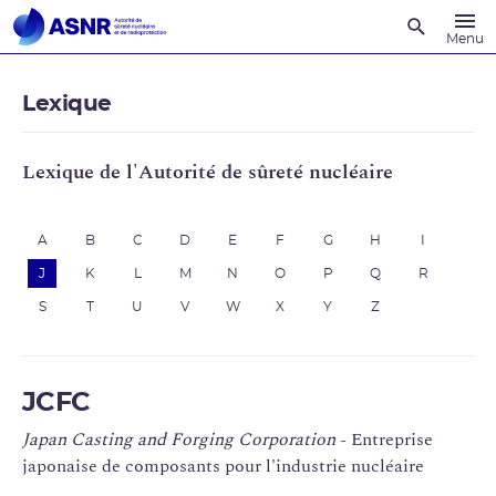
Recherche
Menu
Lexique
Lexique de l'Autorité de sûreté nucléaire
A
B
C
D
E
F
G
H
I
J
K
L
M
N
O
P
Q
R
S
T
U
V
W
X
Y
Z
JCFC
Japan Casting and Forging Corporation
- Entreprise
japonaise de composants pour l'industrie nucléaire