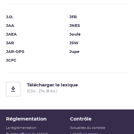
J.O.
JFR
JAA
JNES
JAEA
Joule
JAR
JSW
JAR-OPS
Jupe
JCFC
Télécharger le lexique
(CSV - 274.18 Ko )
Réglementation
Contrôle
La réglementation
Actualités du contrôle