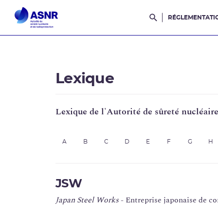
RÉGLEMENTATI
Rechercher dans l
Lexique
Lexique de l'Autorité de sûreté nucléair
A
B
C
D
E
F
G
H
JSW
Japan Steel Works
- Entreprise japonaise de co