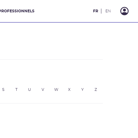
PROFESSIONNELS
FR
EN
S
T
U
V
W
X
Y
Z