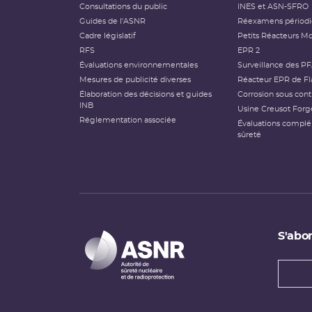
Consultations du public
INES et ASN-SFRO
Guides de l'ASNR
Réexamens périod
Cadre législatif
Petits Réacteurs Mo
RFS
EPR 2
Évaluations environnementales
Surveillance des P
Mesures de publicité diverses
Réacteur EPR de Fl
Élaboration des décisions et guides
Corrosion sous cont
INB
Usine Creusot Forg
Réglementation associée
Évaluations compl
sûreté
S'abon
Types
newsl
Adress
e-