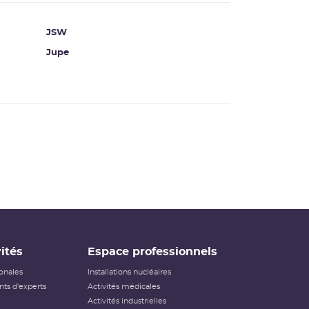
JSW
Jupe
ités
Espace professionnels
ionales
Installations nucléaires
ts d'experts
Activités médicales
Activités industrielles