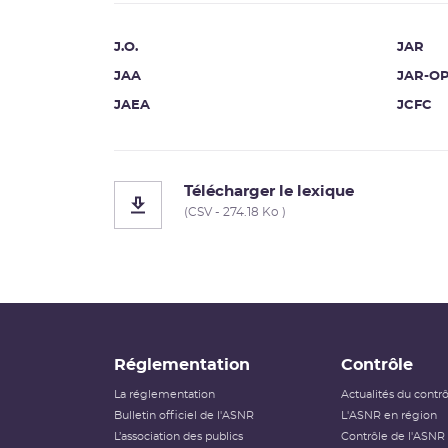
J.O.
JAR
JAA
JAR-O
JAEA
JCFC
Télécharger le lexique
(CSV - 274.18 Ko )
Réglementation
Contrôle
La réglementation
Actualités du contr
Bulletin officiel de l'ASNR
L'ASNR en région
L’association des publics
Contrôle de l'ASNR