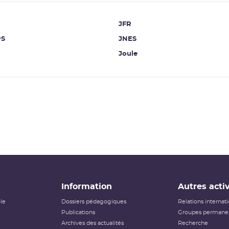
JFR
PS
JNES
Joule
Information
Autres activ
ôle
Dossiers pédagogiques
Relations internat
Publications
Groupes permanen
Archives des actualités
Recherche