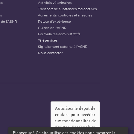
ce
Activités vétérinaires
Transport de substances radioactives
és
Agréments, contrôles et mesures
 de l'ASNR
Retour d'expérience
Guides de l'ASNR
Formulaires administratifs
Téléservices
Signalement externe à l'ASNR
Nous contacter
Autorisez le dépôt de
cookies pour accéder
aux fonctionnalités de
Twitter, Facebook et
Bienvenue ! Ce site utilise des cookies pour mesurer la
LinkedIn
?