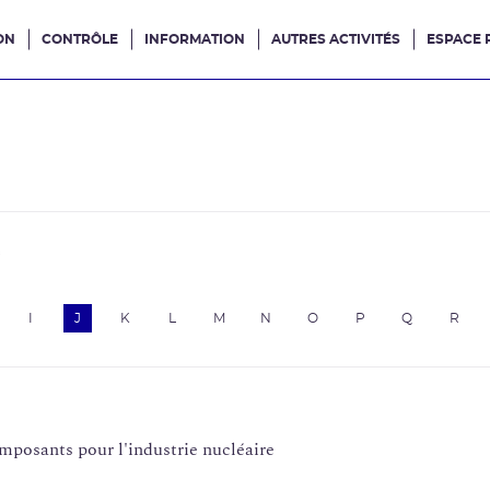
ON
CONTRÔLE
INFORMATION
AUTRES ACTIVITÉS
ESPACE 
e site
e
I
J
K
L
M
N
O
P
Q
R
mposants pour l'industrie nucléaire