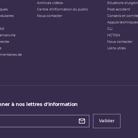
Archives vidéos
Situations d'urgen
iques
Centre d'information du public
Post-accident
dulaires
Nous contacter
Conseils et comit
Appuis techniques
FAS
CLI
amanville
HCTISN
rainte
Nous contacter
e
Liens utiles
émentaires de
ner à nos lettres d'information
 de
etter
Valider
e