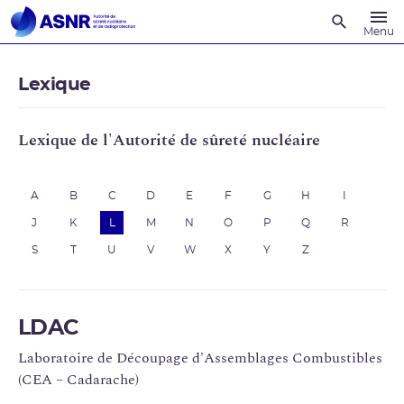
Recherche
Menu
Lexique
Lexique de l'Autorité de sûreté nucléaire
A
B
C
D
E
F
G
H
I
J
K
L
M
N
O
P
Q
R
S
T
U
V
W
X
Y
Z
LDAC
Laboratoire de Découpage d'Assemblages Combustibles
(CEA – Cadarache)