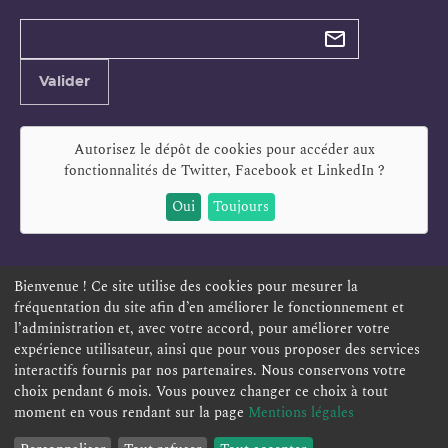
Types de
newsletter
Adresse
Valider
e-
mail
Autorisez le dépôt de cookies pour accéder aux
fonctionnalités de
Twitter, Facebook et LinkedIn
?
Oui
Toujours
Bienvenue ! Ce site utilise des cookies pour mesurer la
fréquentation du site afin d’en améliorer le fonctionnement et
ESPACE PERSONNEL
OFFRES D'EMPLOI
SIGNALEMENT
l’administration et, avec votre accord, pour améliorer votre
TÉLÉSERVICES
PLAN DU SITE
LEXIQUE
expérience utilisateur, ainsi que pour vous proposer des services
ACCESSIBILITÉ
POLITIQUE DE CONFIDENTIALITÉ
interactifs fournis par nos partenaires. Nous conservons votre
choix pendant 6 mois. Vous pouvez changer ce choix à tout
MENTIONS LÉGALES
CONTACT
moment en vous rendant sur la page
Mentions légales