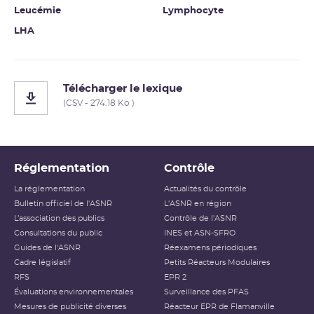
Leucémie
Lymphocyte
LHA
Télécharger le lexique
(CSV - 274.18 Ko )
Réglementation
Contrôle
La réglementation
Actualités du contrôle
Bulletin officiel de l'ASNR
L'ASNR en région
L’association des publics
Contrôle de l'ASNR
Consultations du public
INES et ASN-SFRO
Guides de l'ASNR
Réexamens périodiques
Cadre législatif
Petits Réacteurs Modulaires
RFS
EPR 2
Évaluations environnementales
Surveillance des PFAS
Mesures de publicité diverses
Réacteur EPR de Flamanville