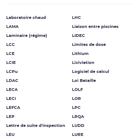
Laboratoire chaud
LHC
LAMA
Liaison entre piscines
Laminaire (régime)
LIDEC
LCC
Limites de dose
LCE
Lithium
LCIE
Lixiviation
LCPu
Logiciel de calcul
LDAC
Loi Bataille
LECA
LOLF
LECI
LOR
LEFCA
LPC
LEP
LRQA
Lettre de suite d'inspection
LUDD
LEU
LURE