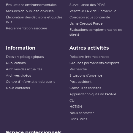
Évaluations environnementales
Surveillance des PFAS
Mesures de publicité diverses
Réacteur EPR de Flamanville
Élaboration des décisions et guides
Corrosion sous contrainte
INB
Usine Creusot Forge
Réglementation associée
Évaluations complémentaires de
sûreté
Information
Autres activités
Dossiers pédagogiques
Relations internationales
Publications
Groupes permanents d'experts
Archives des actualités
Recherche
Archives vidéos
Situations d'urgence
Centre d'information du public
Post-accident
Nous contacter
Conseils et comités
Appuis techniques de l'ASNR
CLI
HCTISN
Nous contacter
Liens utiles
Espace professionnels