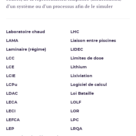
d'un système ou d'un processus afin de le simuler
Laboratoire chaud
LHC
LAMA
Liaison entre piscines
Laminaire (régime)
LIDEC
LCC
Limites de dose
LCE
Lithium
LCIE
Lixiviation
LCPu
Logiciel de calcul
LDAC
Loi Bataille
LECA
LOLF
LECI
LOR
LEFCA
LPC
LEP
LRQA