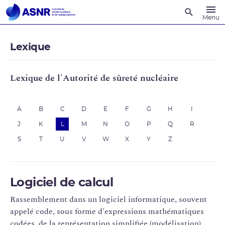
Recherche
Menu
Lexique
Lexique de l'Autorité de sûreté nucléaire
A
B
C
D
E
F
G
H
I
J
K
L
M
N
O
P
Q
R
S
T
U
V
W
X
Y
Z
Logiciel de calcul
Rassemblement dans un logiciel informatique, souvent
appelé code, sous forme d'expressions mathématiques
codées, de la représentation simplifiée (modélisation)