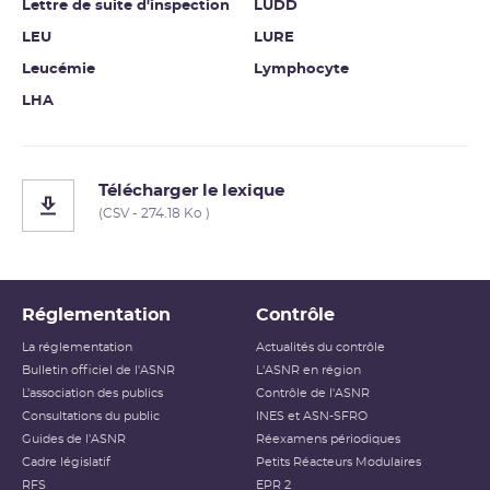
Lettre de suite d'inspection
LUDD
LEU
LURE
Leucémie
Lymphocyte
LHA
Télécharger le lexique
(CSV - 274.18 Ko )
Réglementation
Contrôle
La réglementation
Actualités du contrôle
Bulletin officiel de l'ASNR
L'ASNR en région
L’association des publics
Contrôle de l'ASNR
Consultations du public
INES et ASN-SFRO
Guides de l'ASNR
Réexamens périodiques
Cadre législatif
Petits Réacteurs Modulaires
RFS
EPR 2