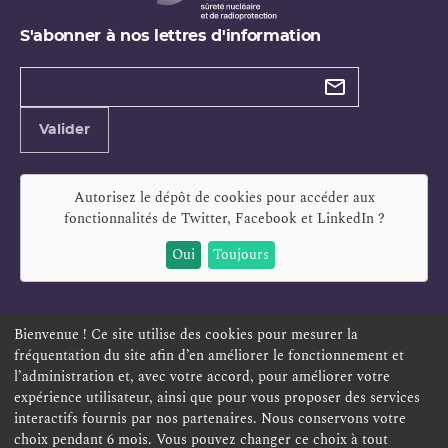
S'abonner à nos lettres d'information
Types de
newsletter
Adresse
Valider
e-
mail
Autorisez le dépôt de cookies pour accéder aux
fonctionnalités de
Twitter, Facebook et LinkedIn
?
Oui
Toujours
Bienvenue ! Ce site utilise des cookies pour mesurer la
fréquentation du site afin d’en améliorer le fonctionnement et
ESPACE PERSONNEL
OFFRES D'EMPLOI
SIGNALEMENT
l’administration et, avec votre accord, pour améliorer votre
TÉLÉSERVICES
PLAN DU SITE
LEXIQUE
expérience utilisateur, ainsi que pour vous proposer des services
ACCESSIBILITÉ
POLITIQUE DE CONFIDENTIALITÉ
interactifs fournis par nos partenaires. Nous conservons votre
choix pendant 6 mois. Vous pouvez changer ce choix à tout
MENTIONS LÉGALES
CONTACT