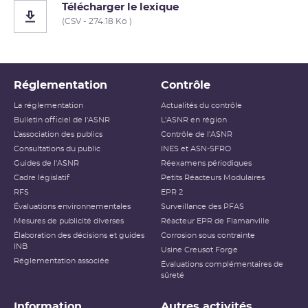
Télécharger le lexique
(CSV - 274.18 Ko )
Réglementation
Contrôle
La réglementation
Actualités du contrôle
Bulletin officiel de l'ASNR
L'ASNR en région
L’association des publics
Contrôle de l'ASNR
Consultations du public
INES et ASN-SFRO
Guides de l'ASNR
Réexamens périodiques
Cadre législatif
Petits Réacteurs Modulaires
RFS
EPR 2
Évaluations environnementales
Surveillance des PFAS
Mesures de publicité diverses
Réacteur EPR de Flamanville
Élaboration des décisions et guides
Corrosion sous contrainte
INB
Usine Creusot Forge
Réglementation associée
Évaluations complémentaires de
sûreté
Information
Autres activités