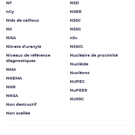
NF
NSD
nGy
NSRR
Nids de cailloux
NSSC
NII
NSSG
NISA
nSv
Nitrate d'uranyle
NSWG
Niveaux de référence
Nucléaire de proximité
diagnostiques
Nucléide
NMA
Nucléons
NNEMA
NUPEC
NNR
NuPEER
NNSA
NUSSC
Non destructif
Non scellée