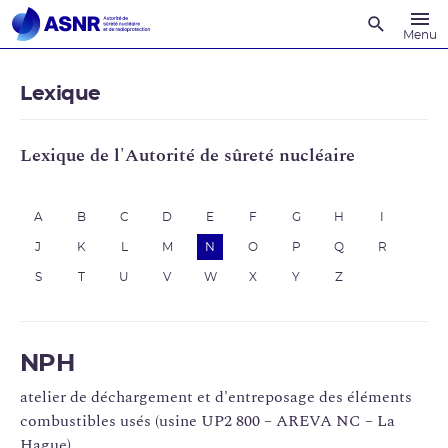
Recherche
Menu
Lexique
Lexique de l'Autorité de sûreté nucléaire
A
B
C
D
E
F
G
H
I
J
K
L
M
N
O
P
Q
R
S
T
U
V
W
X
Y
Z
NPH
atelier de déchargement et d'entreposage des éléments
combustibles usés (usine UP2 800 – AREVA NC – La
Hague)