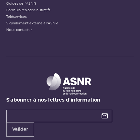
Guides de l'ASNR
Formulaires administratifs
Téléservices
Signalement externe à l'ASNR
Nous contacter
S'abonner à nos lettres d'information
Types de
newsletter
Adresse
Valider
e-
mail