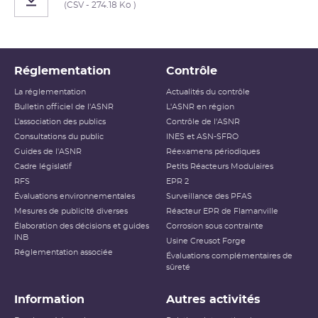
(CSV - 274.18 Ko )
Réglementation
Contrôle
La réglementation
Actualités du contrôle
Bulletin officiel de l'ASNR
L'ASNR en région
L’association des publics
Contrôle de l'ASNR
Consultations du public
INES et ASN-SFRO
Guides de l'ASNR
Réexamens périodiques
Cadre législatif
Petits Réacteurs Modulaires
RFS
EPR 2
Évaluations environnementales
Surveillance des PFAS
Mesures de publicité diverses
Réacteur EPR de Flamanville
Élaboration des décisions et guides
Corrosion sous contrainte
INB
Usine Creusot Forge
Réglementation associée
Évaluations complémentaires de
sûreté
Information
Autres activités