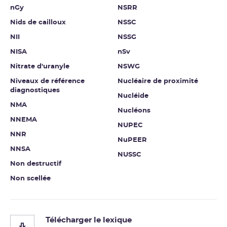
nGy
NSRR
Nids de cailloux
NSSC
NII
NSSG
NISA
nSv
Nitrate d'uranyle
NSWG
Niveaux de référence
Nucléaire de proximité
diagnostiques
Nucléide
NMA
Nucléons
NNEMA
NUPEC
NNR
NuPEER
NNSA
NUSSC
Non destructif
Non scellée
Télécharger le lexique