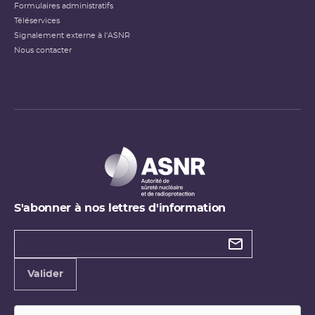
Formulaires administratifs
Téléservices
Signalement externe à l'ASNR
Nous contacter
S'abonner à nos lettres d'information
Types de
newsletter
Adresse
Valider
e-
mail