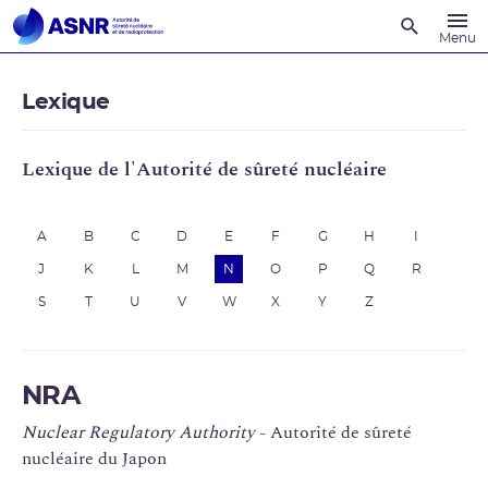
Recherche
Menu
Lexique
Lexique de l'Autorité de sûreté nucléaire
A
B
C
D
E
F
G
H
I
J
K
L
M
N
O
P
Q
R
S
T
U
V
W
X
Y
Z
NRA
Nuclear Regulatory Authority
- Autorité de sûreté
nucléaire du Japon