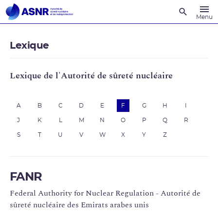
Recherche
Menu
Lexique
Lexique de l'Autorité de sûreté nucléaire
A
B
C
D
E
F
G
H
I
J
K
L
M
N
O
P
Q
R
S
T
U
V
W
X
Y
Z
FANR
Federal Authority for Nuclear Regulation - Autorité de
sûreté nucléaire des Emirats arabes unis