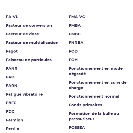
FA-VL
FMA-VC
Facteur de conversion
FMBA
Facteur de dose
FMBC
Facteur de multiplication
FNRBA
Fagot
FOD
Faisceau de particules
FOH
FANR
Fonctionnement en mode
dégradé
FAO
Fonctionnement en suivi de
FARN
charge
Fatigue vibratoire
Fonctionnement normal
FBFC
Fonds primaires
FDG
Formation de la bulle au
pressuriseur
Fermion
FOSSEA
Fertile