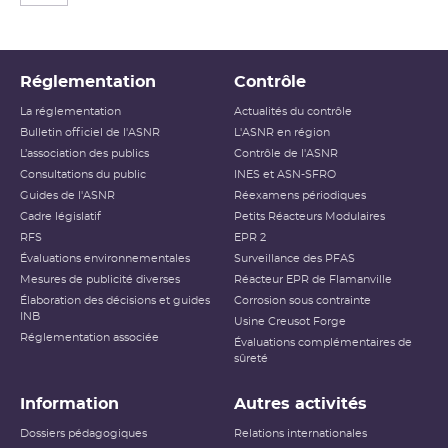
Réglementation
Contrôle
La réglementation
Actualités du contrôle
Bulletin officiel de l'ASNR
L'ASNR en région
L’association des publics
Contrôle de l'ASNR
Consultations du public
INES et ASN-SFRO
Guides de l'ASNR
Réexamens périodiques
Cadre législatif
Petits Réacteurs Modulaires
RFS
EPR 2
Évaluations environnementales
Surveillance des PFAS
Mesures de publicité diverses
Réacteur EPR de Flamanville
Élaboration des décisions et guides
Corrosion sous contrainte
INB
Usine Creusot Forge
Réglementation associée
Évaluations complémentaires de
sûreté
Information
Autres activités
Dossiers pédagogiques
Relations internationales