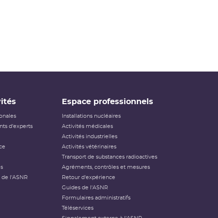
ités
Espace professionnels
ionales
Installations nucléaires
ts d'experts
Activités médicales
Activités industrielles
ce
Activités vétérinaires
Transport de substances radioactives
és
Agréments, contrôles et mesures
 de l'ASNR
Retour d'expérience
Guides de l'ASNR
Formulaires administratifs
Téléservices