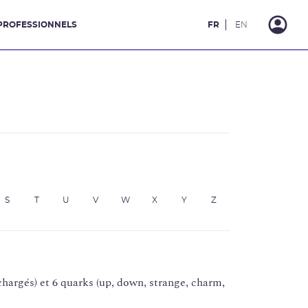
PROFESSIONNELS
FR
EN
S
T
U
V
W
X
Y
Z
chargés) et 6 quarks (up, down, strange, charm,