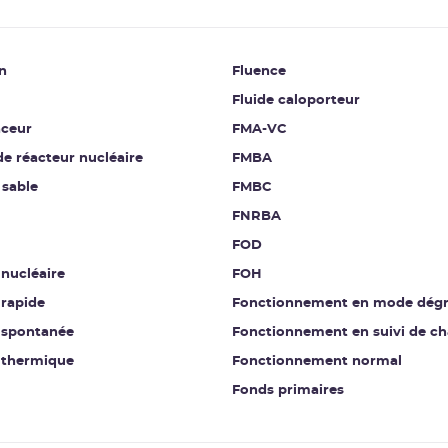
n
Fluence
Fluide caloporteur
aceur
FMA-VC
 de réacteur nucléaire
FMBA
 sable
FMBC
FNRBA
FOD
 nucléaire
FOH
 rapide
Fonctionnement en mode dég
n spontanée
Fonctionnement en suivi de c
n thermique
Fonctionnement normal
Fonds primaires