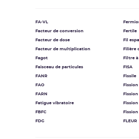
FA-VL
Fermio
Facteur de conversion
Fertile
Facteur de dose
Fil esp
Facteur de multiplication
Filière
Fagot
Filtre à
Faisceau de particules
FISA
FANR
Fissile
FAO
Fission
FARN
Fission
Fatigue vibratoire
Fissio
FBFC
Fissio
FDG
FLEUR