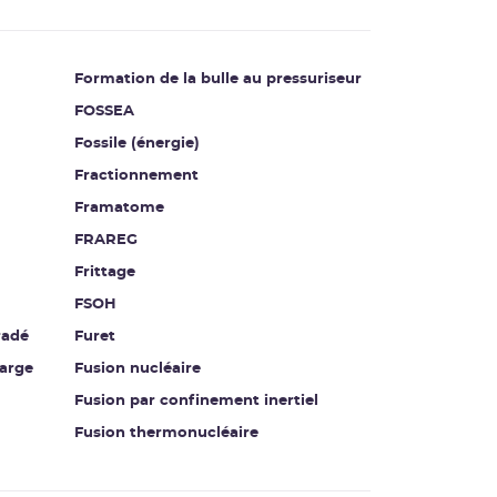
Formation de la bulle au pressuriseur
FOSSEA
Fossile (énergie)
Fractionnement
Framatome
FRAREG
Frittage
FSOH
radé
Furet
harge
Fusion nucléaire
Fusion par confinement inertiel
Fusion thermonucléaire