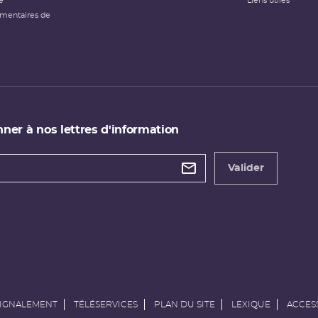
e
Liens utiles
émentaires de
ner à nos lettres d'information
 de
etter
Valider
e
SIGNALEMENT
TÉLÉSERVICES
PLAN DU SITE
LEXIQUE
ACCESS