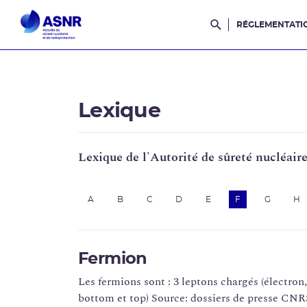
RÉGLEMENTATI
Rechercher dans l
Lexique
Lexique de l'Autorité de sûreté nucléair
A
B
C
D
E
F
G
H
Fermion
Les fermions sont : 3 leptons chargés (électron
bottom et top) Source: dossiers de presse C