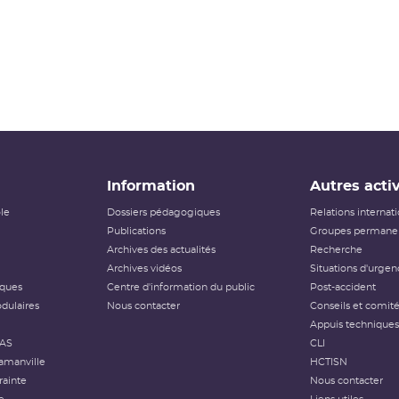
Information
Autres activ
ôle
Dossiers pédagogiques
Relations internat
Publications
Groupes permanen
Archives des actualités
Recherche
Archives vidéos
Situations d'urgen
iques
Centre d'information du public
Post-accident
dulaires
Nous contacter
Conseils et comit
Appuis techniques
FAS
CLI
amanville
HCTISN
rainte
Nous contacter