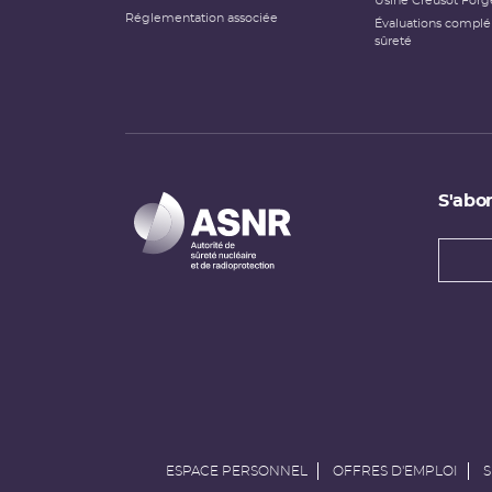
Usine Creusot Forg
Réglementation associée
Évaluations compl
sûreté
S'abon
Types
newsl
Adress
e-
mail
ESPACE PERSONNEL
OFFRES D'EMPLOI