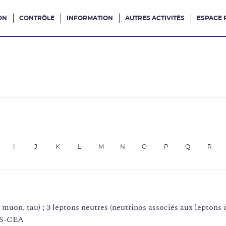
ON
CONTRÔLE
INFORMATION
AUTRES ACTIVITÉS
ESPACE 
e site
e
I
J
K
L
M
N
O
P
Q
R
, muon, tau) ; 3 leptons neutres (neutrinos associés aux leptons 
NRS-CEA