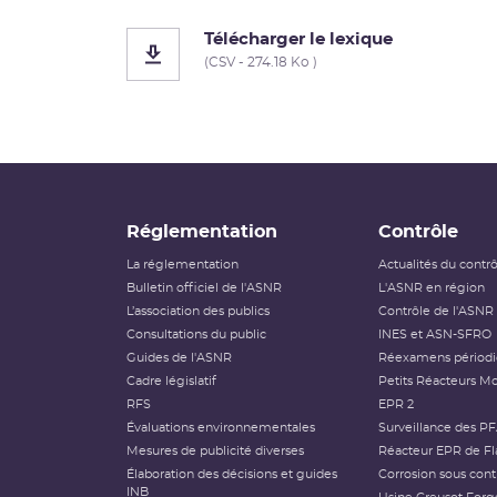
Télécharger le lexique
(CSV - 274.18 Ko )
Réglementation
Contrôle
La réglementation
Actualités du contr
Bulletin officiel de l'ASNR
L'ASNR en région
L’association des publics
Contrôle de l'ASNR
Consultations du public
INES et ASN-SFRO
Guides de l'ASNR
Réexamens périod
Cadre législatif
Petits Réacteurs Mo
RFS
EPR 2
Évaluations environnementales
Surveillance des P
Mesures de publicité diverses
Réacteur EPR de Fl
Élaboration des décisions et guides
Corrosion sous cont
INB