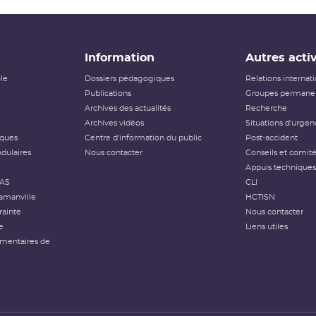
Information
Autres activ
ôle
Dossiers pédagogiques
Relations internat
Publications
Groupes permanen
Archives des actualités
Recherche
Archives vidéos
Situations d'urgen
iques
Centre d'information du public
Post-accident
dulaires
Nous contacter
Conseils et comit
Appuis techniques
FAS
CLI
amanville
HCTISN
rainte
Nous contacter
e
Liens utiles
émentaires de