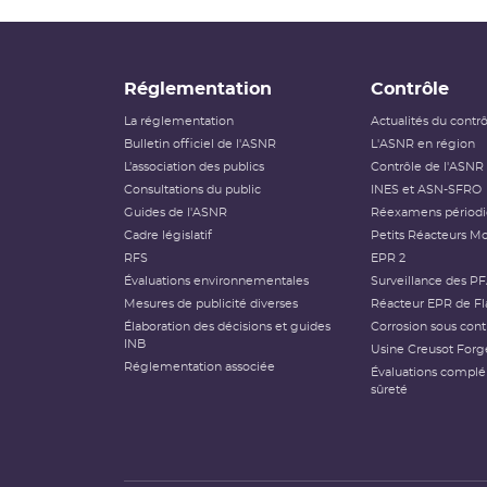
Réglementation
Contrôle
La réglementation
Actualités du contr
Bulletin officiel de l'ASNR
L'ASNR en région
L’association des publics
Contrôle de l'ASNR
Consultations du public
INES et ASN-SFRO
Guides de l'ASNR
Réexamens périod
Cadre législatif
Petits Réacteurs Mo
RFS
EPR 2
Évaluations environnementales
Surveillance des P
Mesures de publicité diverses
Réacteur EPR de Fl
Élaboration des décisions et guides
Corrosion sous cont
INB
Usine Creusot Forg
Réglementation associée
Évaluations compl
sûreté