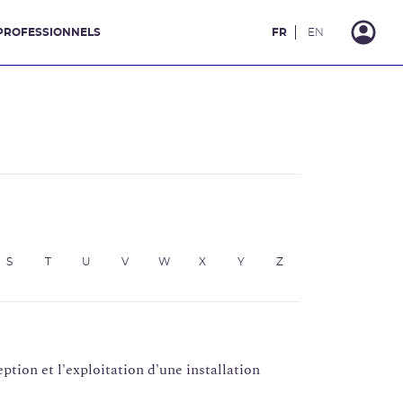
PROFESSIONNELS
FR
EN
S
T
U
V
W
X
Y
Z
ption et l'exploitation d'une installation