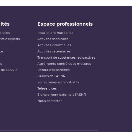
ités
Espace professionnels
ionales
Installations nucléaires
ts d'experts
Activités médicales
Activités industrielles
ce
Activités vétérinaires
Transport de substances radioactives
és
Agréments, contrôles et mesures
 de l'ASNR
Retour d'expérience
Guides de l'ASNR
Formulaires administratifs
Téléservices
Signalement externe à l'ASNR
Nous contacter