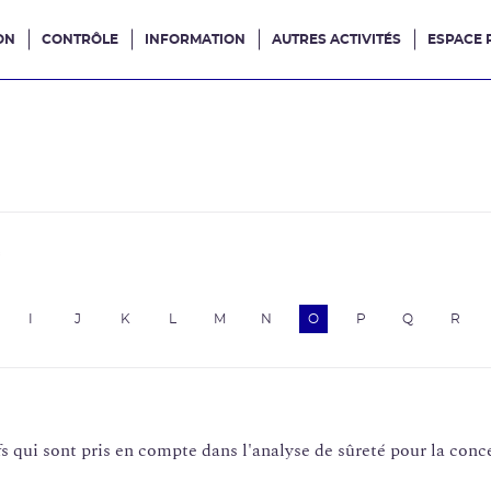
ON
CONTRÔLE
INFORMATION
AUTRES ACTIVITÉS
ESPACE 
e site
e
I
J
K
L
M
N
O
P
Q
R
s qui sont pris en compte dans l'analyse de sûreté pour la conce