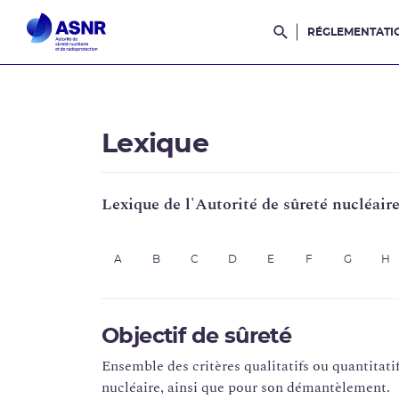
RÉGLEMENTATI
Rechercher dans l
Lexique
Lexique de l'Autorité de sûreté nucléair
A
B
C
D
E
F
G
H
Objectif de sûreté
Ensemble des critères qualitatifs ou quantitatif
nucléaire, ainsi que pour son démantèlement.