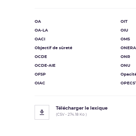
OA
OIT
OA-LA
OIU
OACI
OMS
Objectif de sûreté
ONERA
OCDE
ONR
OCDE-AIE
ONU
OFSP
Opacit
OIAC
OPECS
Télécharger le lexique
(CSV - 274.18 Ko )