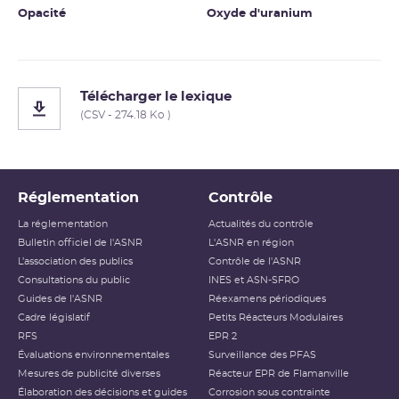
Opacité
Oxyde d'uranium
Télécharger le lexique
(CSV - 274.18 Ko )
Réglementation
Contrôle
La réglementation
Actualités du contrôle
Bulletin officiel de l'ASNR
L'ASNR en région
L’association des publics
Contrôle de l'ASNR
Consultations du public
INES et ASN-SFRO
Guides de l'ASNR
Réexamens périodiques
Cadre législatif
Petits Réacteurs Modulaires
RFS
EPR 2
Évaluations environnementales
Surveillance des PFAS
Mesures de publicité diverses
Réacteur EPR de Flamanville
Élaboration des décisions et guides
Corrosion sous contrainte