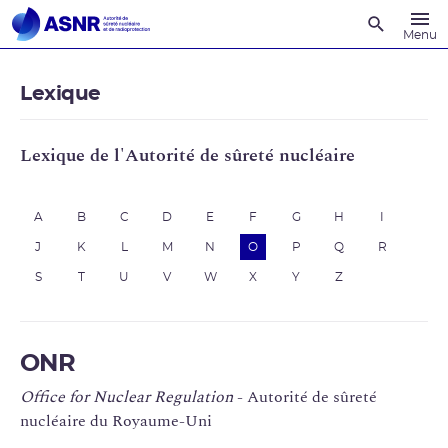
Recherche
Menu
Lexique
Lexique de l'Autorité de sûreté nucléaire
A
B
C
D
E
F
G
H
I
J
K
L
M
N
O
P
Q
R
S
T
U
V
W
X
Y
Z
ONR
Office for Nuclear Regulation
- Autorité de sûreté
nucléaire du Royaume-Uni