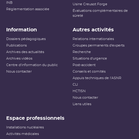
INB
Usine Creusot Forge
Réglementation associée
Évaluations complémentaires de
sûreté
Information
Autres activités
Dossiers pédagogiques
Relations internationales
Publications
Groupes permanents d'experts
Archives des actualités
Recherche
Archives vidéos
Situations d'urgence
Centre d'information du public
Post-accident
Nous contacter
Conseils et comités
Appuis techniques de l'ASNR
CLI
HCTISN
Nous contacter
Liens utiles
Espace professionnels
Installations nucléaires
Activités médicales