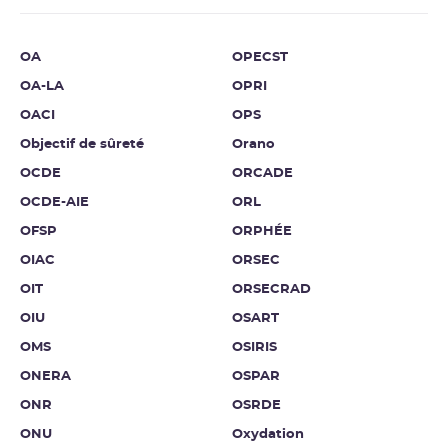
OA
OPECST
OA-LA
OPRI
OACI
OPS
Objectif de sûreté
Orano
OCDE
ORCADE
OCDE-AIE
ORL
OFSP
ORPHÉE
OIAC
ORSEC
OIT
ORSECRAD
OIU
OSART
OMS
OSIRIS
ONERA
OSPAR
ONR
OSRDE
ONU
Oxydation