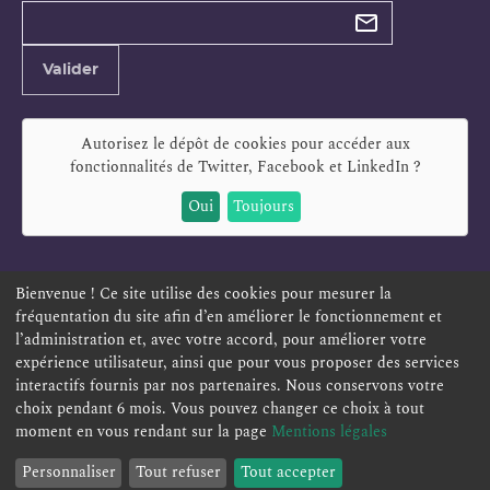
Types de
newsletter
Adresse
Valider
e-
mail
Autorisez le dépôt de cookies pour accéder aux
fonctionnalités de
Twitter, Facebook et LinkedIn
?
Oui
Toujours
Bienvenue ! Ce site utilise des cookies pour mesurer la
fréquentation du site afin d’en améliorer le fonctionnement et
ESPACE PERSONNEL
OFFRES D'EMPLOI
SIGNALEMENT
l’administration et, avec votre accord, pour améliorer votre
TÉLÉSERVICES
PLAN DU SITE
LEXIQUE
expérience utilisateur, ainsi que pour vous proposer des services
ACCESSIBILITÉ
POLITIQUE DE CONFIDENTIALITÉ
interactifs fournis par nos partenaires. Nous conservons votre
choix pendant 6 mois. Vous pouvez changer ce choix à tout
MENTIONS LÉGALES
CONTACT
moment en vous rendant sur la page
Mentions légales
Personnaliser
Tout refuser
Tout accepter