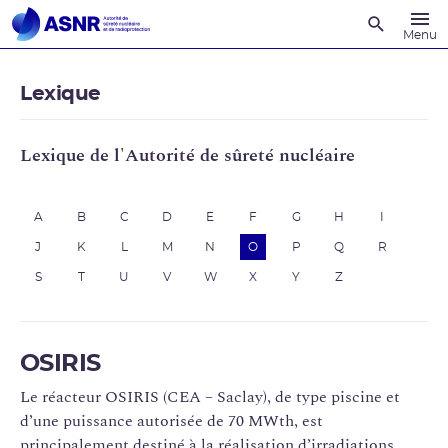
Recherche
Menu
Lexique
Lexique de l'Autorité de sûreté nucléaire
A
B
C
D
E
F
G
H
I
J
K
L
M
N
O
P
Q
R
S
T
U
V
W
X
Y
Z
OSIRIS
Le réacteur OSIRIS (CEA – Saclay), de type piscine et
d’une puissance autorisée de 70 MWth, est
principalement destiné à la réalisation d’irradiations