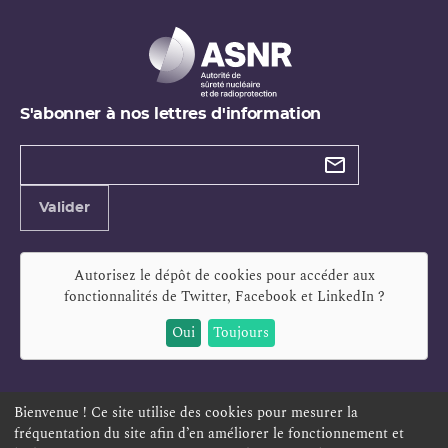
S'abonner à nos lettres d'information
Types de
newsletter
Adresse
Valider
e-
mail
Autorisez le dépôt de cookies pour accéder aux
fonctionnalités de
Twitter, Facebook et LinkedIn
?
Oui
Toujours
Bienvenue ! Ce site utilise des cookies pour mesurer la
fréquentation du site afin d’en améliorer le fonctionnement et
ESPACE PERSONNEL
OFFRES D'EMPLOI
SIGNALEMENT