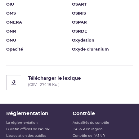
OIU
OSART
OMS
OSIRIS
ONERA
OSPAR
ONR
OSRDE
ONU
Oxydation
Opacité
Oxyde d'uranium
Télécharger le lexique
(CSV - 274.18 Ko )
Réglementation
Contrôle
La réglementation
Actualités du contrôle
Bulletin officiel de l'ASNR
L'ASNR en région
L’association des publics
Contrôle de l'ASNR