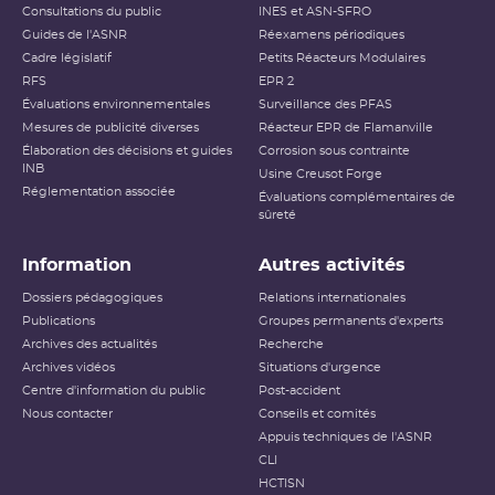
Consultations du public
INES et ASN-SFRO
Guides de l'ASNR
Réexamens périodiques
Cadre législatif
Petits Réacteurs Modulaires
RFS
EPR 2
Évaluations environnementales
Surveillance des PFAS
Mesures de publicité diverses
Réacteur EPR de Flamanville
Élaboration des décisions et guides
Corrosion sous contrainte
INB
Usine Creusot Forge
Réglementation associée
Évaluations complémentaires de
sûreté
Information
Autres activités
Dossiers pédagogiques
Relations internationales
Publications
Groupes permanents d'experts
Archives des actualités
Recherche
Archives vidéos
Situations d'urgence
Centre d'information du public
Post-accident
Nous contacter
Conseils et comités
Appuis techniques de l'ASNR
CLI
HCTISN