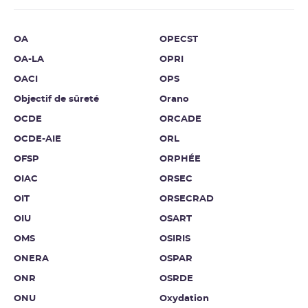
OA
OPECST
OA-LA
OPRI
OACI
OPS
Objectif de sûreté
Orano
OCDE
ORCADE
OCDE-AIE
ORL
OFSP
ORPHÉE
OIAC
ORSEC
OIT
ORSECRAD
OIU
OSART
OMS
OSIRIS
ONERA
OSPAR
ONR
OSRDE
ONU
Oxydation