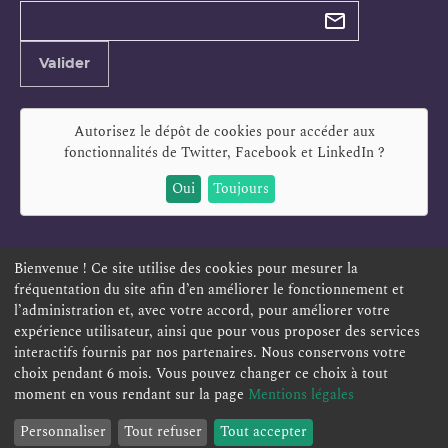
Types de
newsletter
Adresse
Valider
e-
mail
Autorisez le dépôt de cookies pour accéder aux
fonctionnalités de
Twitter, Facebook et LinkedIn
?
Oui
Toujours
Bienvenue ! Ce site utilise des cookies pour mesurer la
fréquentation du site afin d’en améliorer le fonctionnement et
ESPACE PERSONNEL
OFFRES D'EMPLOI
SIGNALEMENT
l’administration et, avec votre accord, pour améliorer votre
TÉLÉSERVICES
PLAN DU SITE
LEXIQUE
expérience utilisateur, ainsi que pour vous proposer des services
ACCESSIBILITÉ
POLITIQUE DE CONFIDENTIALITÉ
interactifs fournis par nos partenaires. Nous conservons votre
choix pendant 6 mois. Vous pouvez changer ce choix à tout
MENTIONS LÉGALES
CONTACT
moment en vous rendant sur la page
Mentions légales
Personnaliser
Tout refuser
Tout accepter