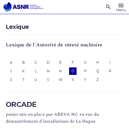
Recherche
Menu
Lexique
Lexique de l'Autorité de sûreté nucléaire
A
B
C
D
E
F
G
H
I
J
K
L
M
N
O
P
Q
R
S
T
U
V
W
X
Y
Z
ORCADE
projet mis en place par AREVA NC en vue du
démantèlement d'installations de La Hague