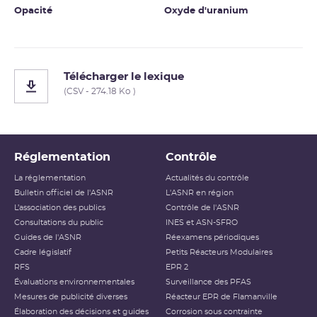
Opacité
Oxyde d'uranium
Télécharger le lexique
(CSV - 274.18 Ko )
Réglementation
Contrôle
La réglementation
Actualités du contrôle
Bulletin officiel de l'ASNR
L'ASNR en région
L’association des publics
Contrôle de l'ASNR
Consultations du public
INES et ASN-SFRO
Guides de l'ASNR
Réexamens périodiques
Cadre législatif
Petits Réacteurs Modulaires
RFS
EPR 2
Évaluations environnementales
Surveillance des PFAS
Mesures de publicité diverses
Réacteur EPR de Flamanville
Élaboration des décisions et guides
Corrosion sous contrainte