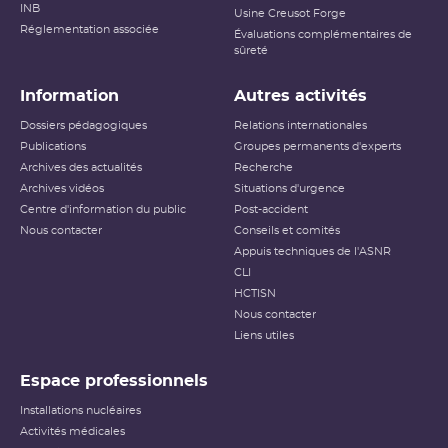
INB
Usine Creusot Forge
Réglementation associée
Évaluations complémentaires de
sûreté
Information
Autres activités
Dossiers pédagogiques
Relations internationales
Publications
Groupes permanents d'experts
Archives des actualités
Recherche
Archives vidéos
Situations d'urgence
Centre d'information du public
Post-accident
Nous contacter
Conseils et comités
Appuis techniques de l'ASNR
CLI
HCTISN
Nous contacter
Liens utiles
Espace professionnels
Installations nucléaires
Activités médicales