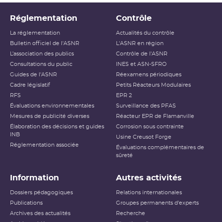
Réglementation
Contrôle
La réglementation
Actualités du contrôle
Bulletin officiel de l'ASNR
L'ASNR en région
L’association des publics
Contrôle de l'ASNR
Consultations du public
INES et ASN-SFRO
Guides de l'ASNR
Réexamens périodiques
Cadre législatif
Petits Réacteurs Modulaires
RFS
EPR 2
Évaluations environnementales
Surveillance des PFAS
Mesures de publicité diverses
Réacteur EPR de Flamanville
Élaboration des décisions et guides
Corrosion sous contrainte
INB
Usine Creusot Forge
Réglementation associée
Évaluations complémentaires de
sûreté
Information
Autres activités
Dossiers pédagogiques
Relations internationales
Publications
Groupes permanents d'experts
Archives des actualités
Recherche