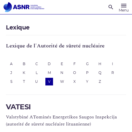
Recherche
Menu
Lexique
Lexique de l'Autorité de sûreté nucléaire
A
B
C
D
E
F
G
H
I
J
K
L
M
N
O
P
Q
R
S
T
U
V
W
X
Y
Z
VATESI
Valstybiné ATominés Energetikos Saugos Inspekcija
(autorité de sûreté nucléaire lituanienne)