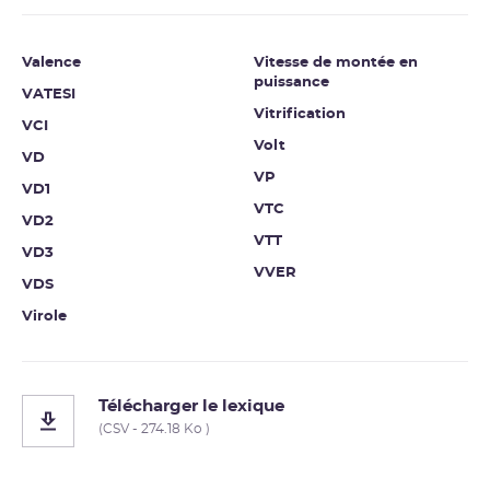
Valence
Vitesse de montée en
puissance
VATESI
Vitrification
VCI
Volt
VD
VP
VD1
VTC
VD2
VTT
VD3
VVER
VDS
Virole
Télécharger le lexique
(CSV - 274.18 Ko )