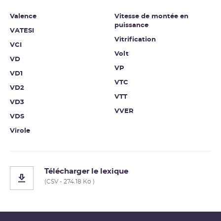
Valence
Vitesse de montée en
puissance
VATESI
Vitrification
VCI
Volt
VD
VP
VD1
VTC
VD2
VTT
VD3
VVER
VDS
Virole
Télécharger le lexique
(CSV - 274.18 Ko )