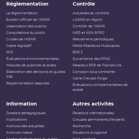
Réglementation
Contrôle
La réglementation
Actualités du contrôle
Bulletin officiel de l'ASNR
L'ASNR en région
L’association des publics
Contrôle de l'ASNR
Consultations du public
INES et ASN-SFRO
Guides de l'ASNR
Réexamens périodiques
Cadre législatif
Petits Réacteurs Modulaires
RFS
EPR 2
Évaluations environnementales
Surveillance des PFAS
Mesures de publicité diverses
Réacteur EPR de Flamanville
Élaboration des décisions et guides
Corrosion sous contrainte
INB
Usine Creusot Forge
Réglementation associée
Évaluations complémentaires de
sûreté
Information
Autres activités
Dossiers pédagogiques
Relations internationales
Publications
Groupes permanents d'experts
Archives des actualités
Recherche
Archives vidéos
Situations d'urgence