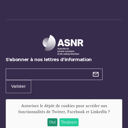
S'abonner à nos lettres d'information
Types de
newsletter
Adresse
Valider
e-
mail
Autorisez le dépôt de cookies pour accéder aux
fonctionnalités de
Twitter, Facebook et LinkedIn
?
Oui
Toujours