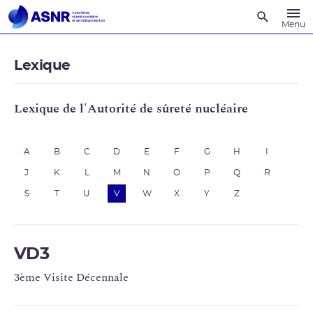
Recherche
Menu
Lexique
Lexique de l'Autorité de sûreté nucléaire
A
B
C
D
E
F
G
H
I
J
K
L
M
N
O
P
Q
R
S
T
U
V
W
X
Y
Z
VD3
3ème Visite Décennale