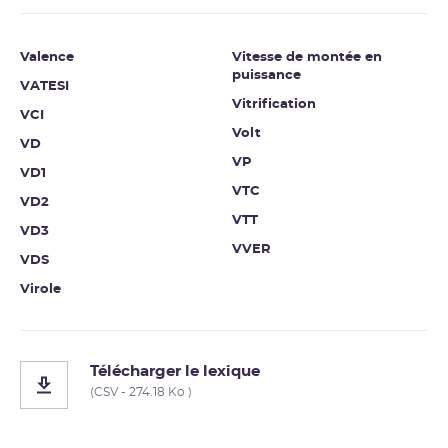
Valence
Vitesse de montée en
puissance
VATESI
Vitrification
VCI
Volt
VD
VP
VD1
VTC
VD2
VTT
VD3
VVER
VDS
Virole
Télécharger le lexique
(CSV - 274.18 Ko )