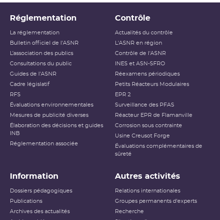
Réglementation
Contrôle
La réglementation
Actualités du contrôle
Bulletin officiel de l'ASNR
L'ASNR en région
L’association des publics
Contrôle de l'ASNR
Consultations du public
INES et ASN-SFRO
Guides de l'ASNR
Réexamens périodiques
Cadre législatif
Petits Réacteurs Modulaires
RFS
EPR 2
Évaluations environnementales
Surveillance des PFAS
Mesures de publicité diverses
Réacteur EPR de Flamanville
Élaboration des décisions et guides
Corrosion sous contrainte
INB
Usine Creusot Forge
Réglementation associée
Évaluations complémentaires de
sûreté
Information
Autres activités
Dossiers pédagogiques
Relations internationales
Publications
Groupes permanents d'experts
Archives des actualités
Recherche