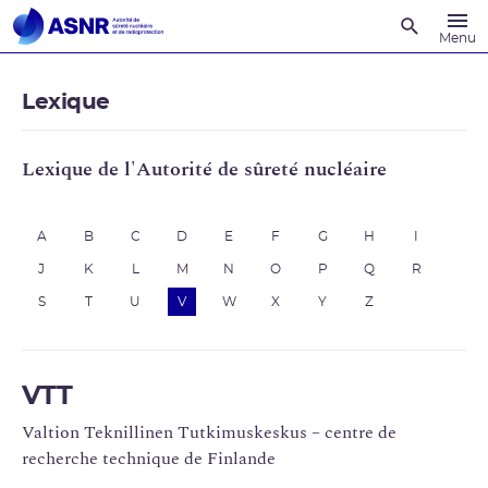
Recherche
Menu
Lexique
Lexique de l'Autorité de sûreté nucléaire
A
B
C
D
E
F
G
H
I
J
K
L
M
N
O
P
Q
R
S
T
U
V
W
X
Y
Z
VTT
Valtion Teknillinen Tutkimuskeskus – centre de
recherche technique de Finlande