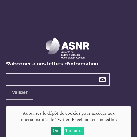
S'abonner à nos lettres d'information
Types de
newsletter
Adresse
Valider
e-
mail
Autorisez le dépôt de cookies pour accéder aux
fonctionnalités de
Twitter, Facebook et LinkedIn
?
Oui
Toujours