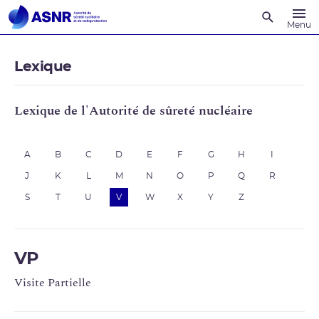
Recherche
Menu
Lexique
Lexique de l'Autorité de sûreté nucléaire
A
B
C
D
E
F
G
H
I
J
K
L
M
N
O
P
Q
R
S
T
U
V
W
X
Y
Z
VP
Visite Partielle