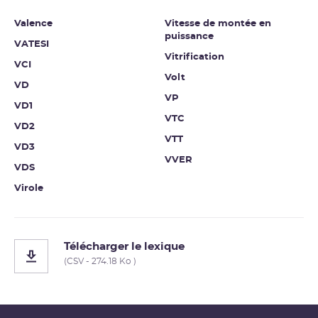
Valence
Vitesse de montée en
puissance
VATESI
Vitrification
VCI
Volt
VD
VP
VD1
VTC
VD2
VTT
VD3
VVER
VDS
Virole
Télécharger le lexique
(CSV - 274.18 Ko )