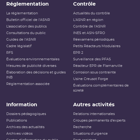
Réglementation
Contrôle
La réglementation
Actualités du contrôle
Bulletin officiel de l'ASNR
L'ASNR en région
L’association des publics
Contrôle de l'ASNR
Consultations du public
INES et ASN-SFRO
Guides de l'ASNR
Réexamens périodiques
Cadre législatif
Petits Réacteurs Modulaires
RFS
EPR 2
Évaluations environnementales
Surveillance des PFAS
Mesures de publicité diverses
Réacteur EPR de Flamanville
Élaboration des décisions et guides
Corrosion sous contrainte
INB
Usine Creusot Forge
Réglementation associée
Évaluations complémentaires de
sûreté
Information
Autres activités
Dossiers pédagogiques
Relations internationales
Publications
Groupes permanents d'experts
Archives des actualités
Recherche
Archives vidéos
Situations d'urgence