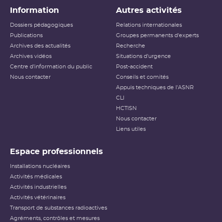
Information
Autres activités
Dossiers pédagogiques
Relations internationales
Publications
Groupes permanents d'experts
Archives des actualités
Recherche
Archives vidéos
Situations d'urgence
Centre d'information du public
Post-accident
Nous contacter
Conseils et comités
Appuis techniques de l'ASNR
CLI
HCTISN
Nous contacter
Liens utiles
Espace professionnels
Installations nucléaires
Activités médicales
Activités industrielles
Activités vétérinaires
Transport de substances radioactives
Agréments, contrôles et mesures