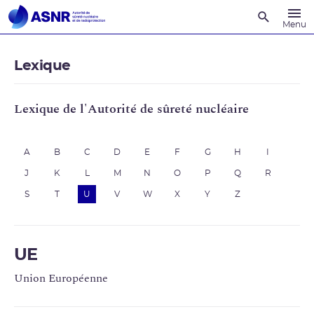
Recherche
Menu
Lexique
Lexique de l'Autorité de sûreté nucléaire
A
B
C
D
E
F
G
H
I
J
K
L
M
N
O
P
Q
R
S
T
U
V
W
X
Y
Z
UE
Union Européenne