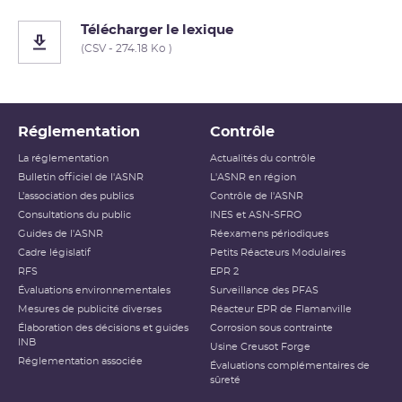
Télécharger le lexique
(CSV - 274.18 Ko )
Réglementation
Contrôle
La réglementation
Actualités du contrôle
Bulletin officiel de l'ASNR
L'ASNR en région
L’association des publics
Contrôle de l'ASNR
Consultations du public
INES et ASN-SFRO
Guides de l'ASNR
Réexamens périodiques
Cadre législatif
Petits Réacteurs Modulaires
RFS
EPR 2
Évaluations environnementales
Surveillance des PFAS
Mesures de publicité diverses
Réacteur EPR de Flamanville
Élaboration des décisions et guides
Corrosion sous contrainte
INB
Usine Creusot Forge
Réglementation associée
Évaluations complémentaires de
sûreté