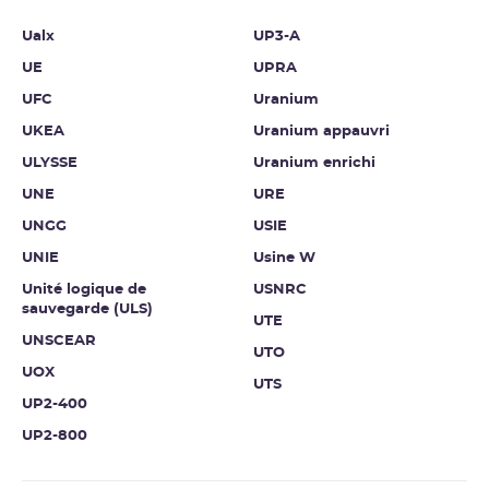
Ualx
UP3-A
UE
UPRA
UFC
Uranium
UKEA
Uranium appauvri
ULYSSE
Uranium enrichi
UNE
URE
UNGG
USIE
UNIE
Usine W
Unité logique de
USNRC
sauvegarde (ULS)
UTE
UNSCEAR
UTO
UOX
UTS
UP2-400
UP2-800