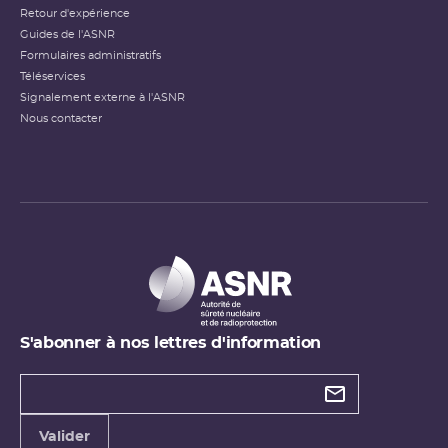
Retour d'expérience
Guides de l'ASNR
Formulaires administratifs
Téléservices
Signalement externe à l'ASNR
Nous contacter
S'abonner à nos lettres d'information
Types de
newsletter
Adresse
Valider
e-