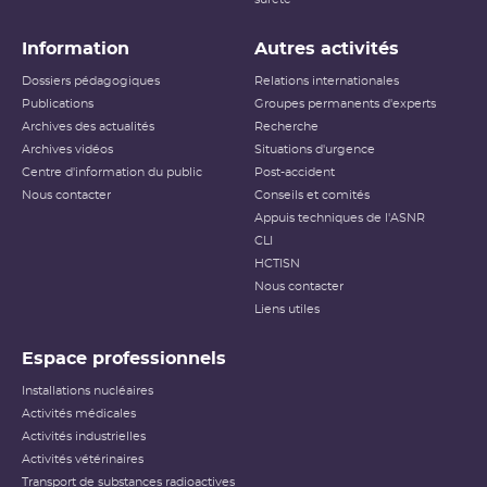
Information
Autres activités
Dossiers pédagogiques
Relations internationales
Publications
Groupes permanents d'experts
Archives des actualités
Recherche
Archives vidéos
Situations d'urgence
Centre d'information du public
Post-accident
Nous contacter
Conseils et comités
Appuis techniques de l'ASNR
CLI
HCTISN
Nous contacter
Liens utiles
Espace professionnels
Installations nucléaires
Activités médicales
Activités industrielles
Activités vétérinaires
Transport de substances radioactives