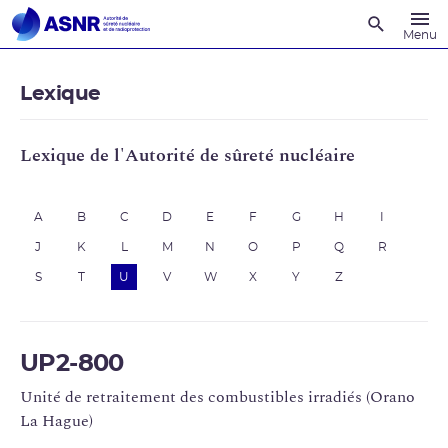
Recherche
Menu
Lexique
Lexique de l'Autorité de sûreté nucléaire
A
B
C
D
E
F
G
H
I
J
K
L
M
N
O
P
Q
R
S
T
U
V
W
X
Y
Z
UP2-800
Unité de retraitement des combustibles irradiés (Orano
La Hague)