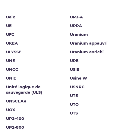
Ualx
UP3-A
UE
UPRA
UFC
Uranium
UKEA
Uranium appauvri
ULYSSE
Uranium enrichi
UNE
URE
UNGG
USIE
UNIE
Usine W
Unité logique de
USNRC
sauvegarde (ULS)
UTE
UNSCEAR
UTO
UOX
UTS
UP2-400
UP2-800