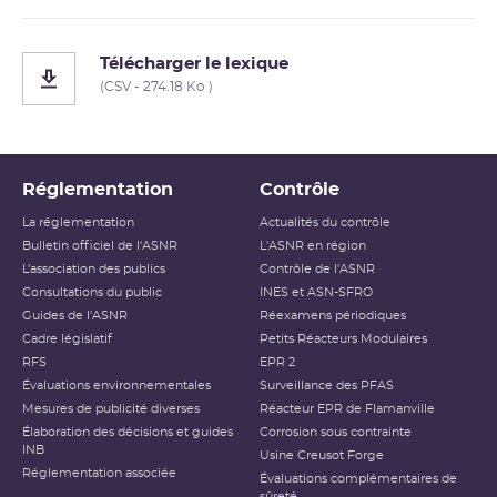
Télécharger le lexique
(CSV - 274.18 Ko )
Réglementation
Contrôle
La réglementation
Actualités du contrôle
Bulletin officiel de l'ASNR
L'ASNR en région
L’association des publics
Contrôle de l'ASNR
Consultations du public
INES et ASN-SFRO
Guides de l'ASNR
Réexamens périodiques
Cadre législatif
Petits Réacteurs Modulaires
RFS
EPR 2
Évaluations environnementales
Surveillance des PFAS
Mesures de publicité diverses
Réacteur EPR de Flamanville
Élaboration des décisions et guides
Corrosion sous contrainte
INB
Usine Creusot Forge
Réglementation associée
Évaluations complémentaires de
sûreté