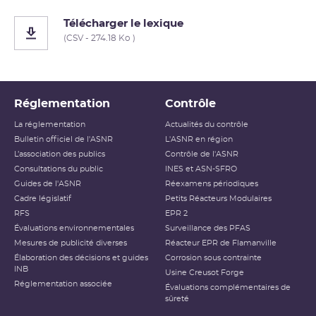
Télécharger le lexique
(CSV - 274.18 Ko )
Réglementation
Contrôle
La réglementation
Actualités du contrôle
Bulletin officiel de l'ASNR
L'ASNR en région
L’association des publics
Contrôle de l'ASNR
Consultations du public
INES et ASN-SFRO
Guides de l'ASNR
Réexamens périodiques
Cadre législatif
Petits Réacteurs Modulaires
RFS
EPR 2
Évaluations environnementales
Surveillance des PFAS
Mesures de publicité diverses
Réacteur EPR de Flamanville
Élaboration des décisions et guides
Corrosion sous contrainte
INB
Usine Creusot Forge
Réglementation associée
Évaluations complémentaires de
sûreté