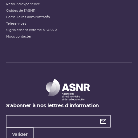
Retour d'expérience
Guides de l'ASNR
Formulaires administratifs
Téléservices
Signalement externe à l'ASNR
Nous contacter
S'abonner à nos lettres d'information
Types de
newsletter
Adresse
Valider
e-