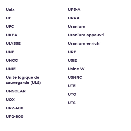
Ualx
UP3-A
UE
UPRA
UFC
Uranium
UKEA
Uranium appauvri
ULYSSE
Uranium enrichi
UNE
URE
UNGG
USIE
UNIE
Usine W
Unité logique de
USNRC
sauvegarde (ULS)
UTE
UNSCEAR
UTO
UOX
UTS
UP2-400
UP2-800