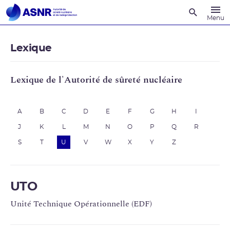
Recherche
Menu
Lexique
Lexique de l'Autorité de sûreté nucléaire
A
B
C
D
E
F
G
H
I
J
K
L
M
N
O
P
Q
R
S
T
U
V
W
X
Y
Z
UTO
Unité Technique Opérationnelle (EDF)