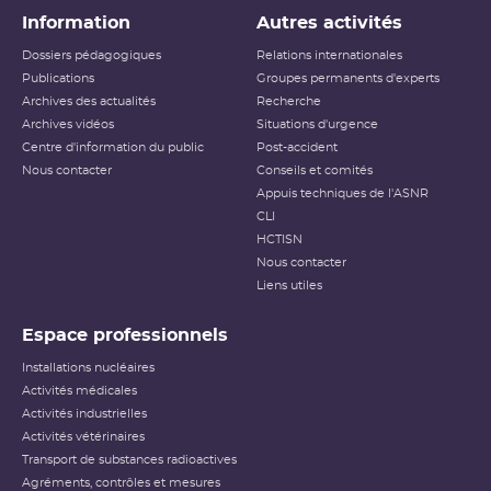
Information
Autres activités
Dossiers pédagogiques
Relations internationales
Publications
Groupes permanents d'experts
Archives des actualités
Recherche
Archives vidéos
Situations d'urgence
Centre d'information du public
Post-accident
Nous contacter
Conseils et comités
Appuis techniques de l'ASNR
CLI
HCTISN
Nous contacter
Liens utiles
Espace professionnels
Installations nucléaires
Activités médicales
Activités industrielles
Activités vétérinaires
Transport de substances radioactives
Agréments, contrôles et mesures