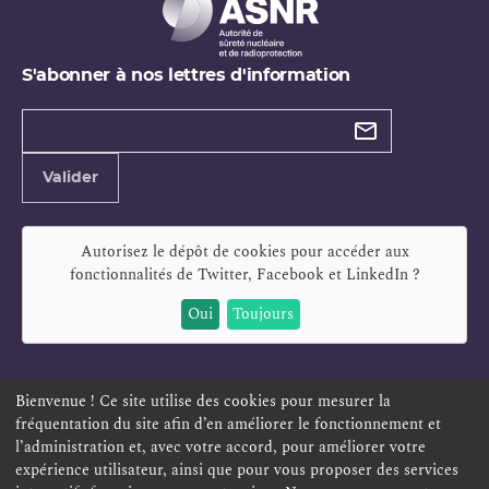
S'abonner à nos lettres d'information
Types de
newsletter
Adresse
Valider
e-
mail
Autorisez le dépôt de cookies pour accéder aux
fonctionnalités de
Twitter, Facebook et LinkedIn
?
Oui
Toujours
Bienvenue ! Ce site utilise des cookies pour mesurer la
fréquentation du site afin d’en améliorer le fonctionnement et
ESPACE PERSONNEL
OFFRES D'EMPLOI
SIGNALEMENT
l’administration et, avec votre accord, pour améliorer votre
TÉLÉSERVICES
PLAN DU SITE
LEXIQUE
expérience utilisateur, ainsi que pour vous proposer des services
ACCESSIBILITÉ
POLITIQUE DE CONFIDENTIALITÉ