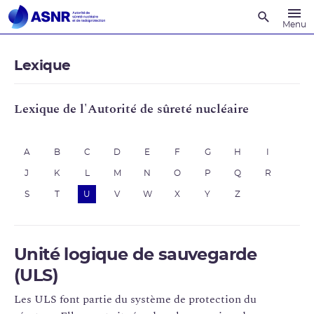
Recherche
Menu
Lexique
Lexique de l'Autorité de sûreté nucléaire
A
B
C
D
E
F
G
H
I
J
K
L
M
N
O
P
Q
R
S
T
U
V
W
X
Y
Z
Unité logique de sauvegarde
(ULS)
Les ULS font partie du système de protection du