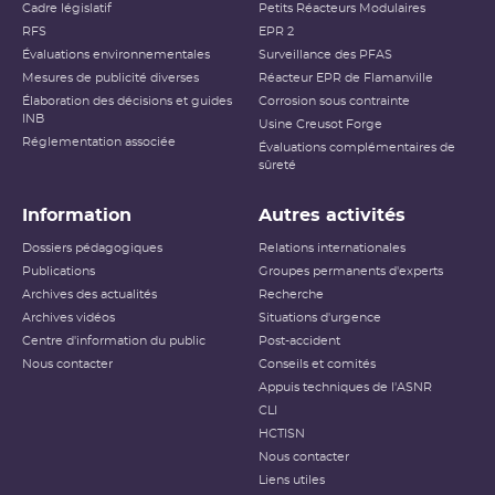
Cadre législatif
Petits Réacteurs Modulaires
RFS
EPR 2
Évaluations environnementales
Surveillance des PFAS
Mesures de publicité diverses
Réacteur EPR de Flamanville
Élaboration des décisions et guides
Corrosion sous contrainte
INB
Usine Creusot Forge
Réglementation associée
Évaluations complémentaires de
sûreté
Information
Autres activités
Dossiers pédagogiques
Relations internationales
Publications
Groupes permanents d'experts
Archives des actualités
Recherche
Archives vidéos
Situations d'urgence
Centre d'information du public
Post-accident
Nous contacter
Conseils et comités
Appuis techniques de l'ASNR
CLI
HCTISN
Nous contacter
Liens utiles