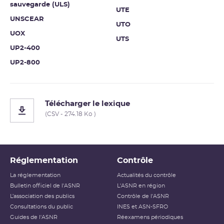
sauvegarde (ULS)
UTE
UNSCEAR
UTO
UOX
UTS
UP2-400
UP2-800
Télécharger le lexique
(CSV - 274.18 Ko )
Réglementation
Contrôle
La réglementation
Actualités du contrôle
Bulletin officiel de l'ASNR
L'ASNR en région
L’association des publics
Contrôle de l'ASNR
Consultations du public
INES et ASN-SFRO
Guides de l'ASNR
Réexamens périodiques