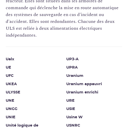
réacteur. Elles sont situées dans les armoires de
commande qui déclenche la mise en route automatique
des systèmes de sauvegarde en cas d'incident ou
d'accident. Elles sont redondantes. Chacune des deux
ULS est reliée à deux alimentations électriques
indépendantes.
Ualx
UP3-A
UE
UPRA
UFC
Uranium
UKEA
Uranium appauvri
ULYSSE
Uranium enrichi
UNE
URE
UNGG
USIE
UNIE
Usine W
Unité logique de
USNRC