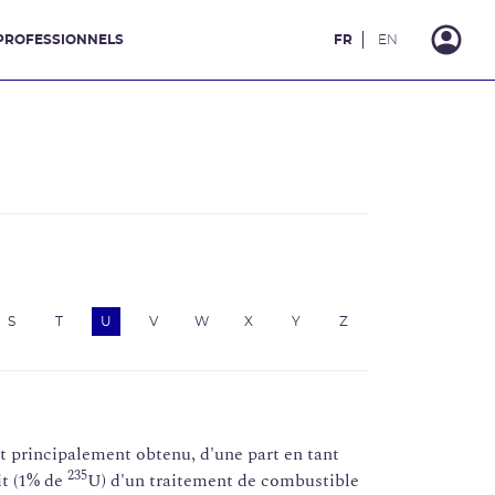
PROFESSIONNELS
FR
EN
S
T
U
V
W
X
Y
Z
est principalement obtenu, d'une part en tant
235
it (1% de
U) d'un traitement de combustible