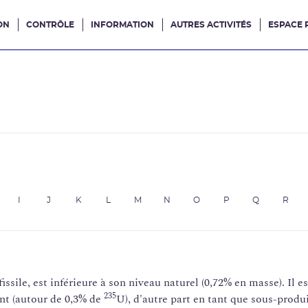
ON
CONTRÔLE
INFORMATION
AUTRES ACTIVITÉS
ESPACE 
e site
e
I
J
K
L
M
N
O
P
Q
R
issile, est inférieure à son niveau naturel (0,72% en masse). Il 
235
nt (autour de 0,3% de
U), d'autre part en tant que sous-produ