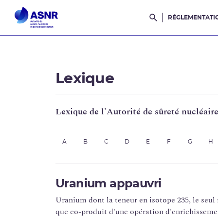
RÉGLEMENTATI
Rechercher dans l
Lexique
Lexique de l'Autorité de sûreté nucléair
A
B
C
D
E
F
G
H
Uranium appauvri
Uranium dont la teneur en isotope 235, le seul f
que co-produit d'une opération d'enrichisseme