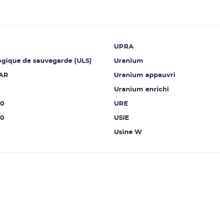
UPRA
ogique de sauvegarde (ULS)
Uranium
AR
Uranium appauvri
Uranium enrichi
00
URE
00
USIE
Usine W