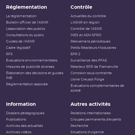
Réglementation
Contrôle
La réglementation
Actualités du contrôle
Bulletin officiel de l'ASNR
L'ASNR en région
L’association des publics
Contrôle de l'ASNR
Consultations du public
INES et ASN-SFRO
Guides de l'ASNR
Réexamens périodiques
Cadre législatif
Petits Réacteurs Modulaires
RFS
EPR 2
Évaluations environnementales
Surveillance des PFAS
Mesures de publicité diverses
Réacteur EPR de Flamanville
Élaboration des décisions et guides
Corrosion sous contrainte
INB
Usine Creusot Forge
Réglementation associée
Évaluations complémentaires de
sûreté
Information
Autres activités
Dossiers pédagogiques
Relations internationales
Publications
Groupes permanents d'experts
Archives des actualités
Recherche
Archives vidéos
Situations d'urgence