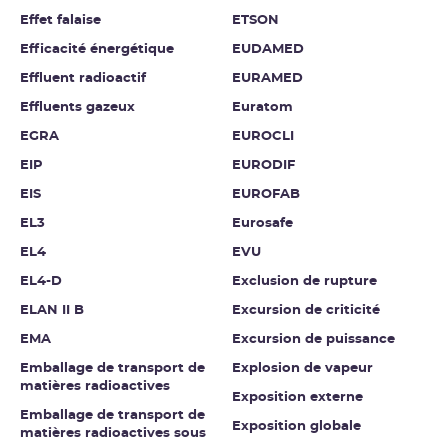
Effet falaise
ETSON
Efficacité énergétique
EUDAMED
Effluent radioactif
EURAMED
Effluents gazeux
Euratom
EGRA
EUROCLI
EIP
EURODIF
EIS
EUROFAB
EL3
Eurosafe
EL4
EVU
EL4-D
Exclusion de rupture
ELAN II B
Excursion de criticité
EMA
Excursion de puissance
Emballage de transport de
Explosion de vapeur
matières radioactives
Exposition externe
Emballage de transport de
Exposition globale
matières radioactives sous