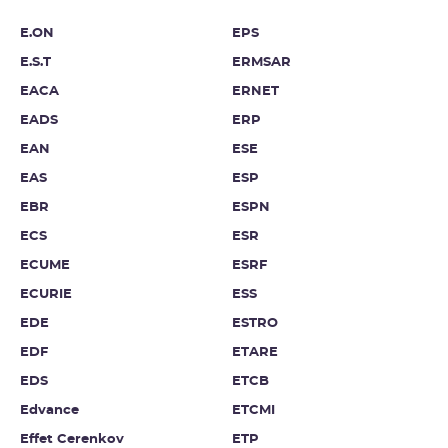
E.ON
EPS
E.S.T
ERMSAR
EACA
ERNET
EADS
ERP
EAN
ESE
EAS
ESP
EBR
ESPN
ECS
ESR
ECUME
ESRF
ECURIE
ESS
EDE
ESTRO
EDF
ETARE
EDS
ETCB
Edvance
ETCMI
Effet Cerenkov
ETP