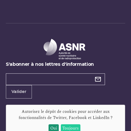
S'abonner à nos lettres d'information
Types de
newsletter
Adresse
Valider
e-
mail
Autorisez le dépôt de cookies pour accéder aux
fonctionnalités de
Twitter, Facebook et LinkedIn
?
Oui
Toujours