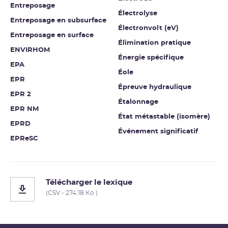
Entreposage
Électrolyse
Entreposage en subsurface
Électronvolt (eV)
Entreposage en surface
Élimination pratique
ENVIRHOM
Énergie spécifique
EPA
Éole
EPR
Épreuve hydraulique
EPR 2
Étalonnage
EPR NM
État métastable (isomère)
EPRD
Événement significatif
EPReSC
Télécharger le lexique
(CSV - 274.18 Ko )