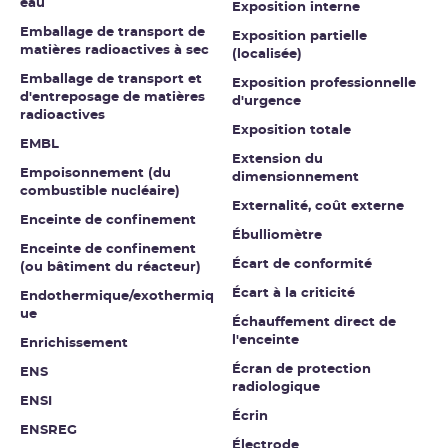
eau
Exposition interne
Emballage de transport de
Exposition partielle
matières radioactives à sec
(localisée)
Emballage de transport et
Exposition professionnelle
d'entreposage de matières
d'urgence
radioactives
Exposition totale
EMBL
Extension du
Empoisonnement (du
dimensionnement
combustible nucléaire)
Externalité, coût externe
Enceinte de confinement
Ébulliomètre
Enceinte de confinement
Écart de conformité
(ou bâtiment du réacteur)
Écart à la criticité
Endothermique/exothermiq
ue
Échauffement direct de
l'enceinte
Enrichissement
Écran de protection
ENS
radiologique
ENSI
Écrin
ENSREG
Électrode