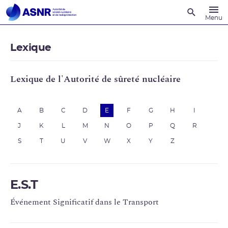
Recherche
Menu
Lexique
Lexique de l'Autorité de sûreté nucléaire
A
B
C
D
E
F
G
H
I
J
K
L
M
N
O
P
Q
R
S
T
U
V
W
X
Y
Z
E.S.T
Événement Significatif dans le Transport