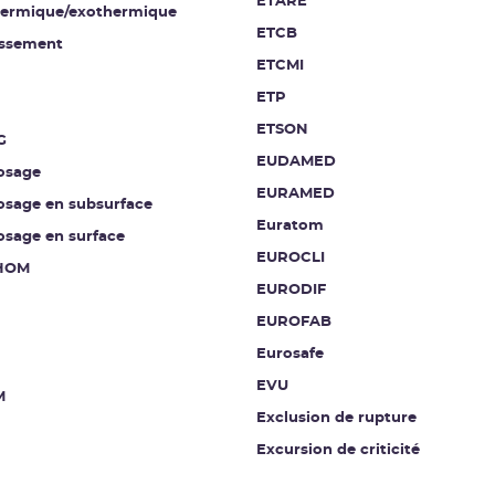
ETARE
ermique/exothermique
ETCB
issement
ETCMI
ETP
ETSON
G
EUDAMED
osage
EURAMED
osage en subsurface
Euratom
osage en surface
EUROCLI
HOM
EURODIF
EUROFAB
Eurosafe
EVU
M
Exclusion de rupture
Excursion de criticité