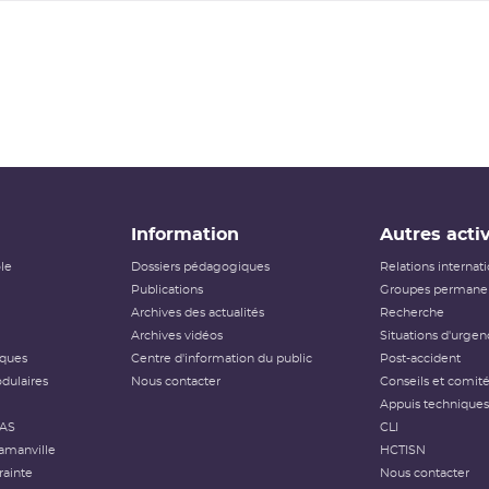
Information
Autres activ
ôle
Dossiers pédagogiques
Relations internat
Publications
Groupes permanen
Archives des actualités
Recherche
Archives vidéos
Situations d'urgen
iques
Centre d'information du public
Post-accident
dulaires
Nous contacter
Conseils et comit
Appuis techniques
FAS
CLI
amanville
HCTISN
rainte
Nous contacter