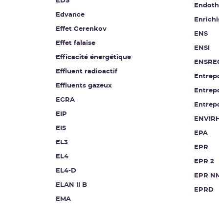
EDS
Endoth
Edvance
Enrich
Effet Cerenkov
ENS
Effet falaise
ENSI
Efficacité énergétique
ENSRE
Effluent radioactif
Entrep
Effluents gazeux
Entrep
EGRA
Entrep
EIP
ENVIR
EIS
EPA
EL3
EPR
EL4
EPR 2
EL4-D
EPR N
ELAN II B
EPRD
EMA