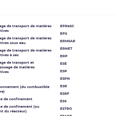
age de transport de matières
EPReSC
tives
EPS
age de transport de matières
ERMSAR
tives sous eau
ERNET
age de transport de matières
tives à sec
ERP
ge de transport et
ESE
eposage de matières
ESP
tives
ESPN
ESR
onnement (du combustible
re)
ESRF
te de confinement
ESS
te de confinement (ou
ESTRO
nt du réacteur)