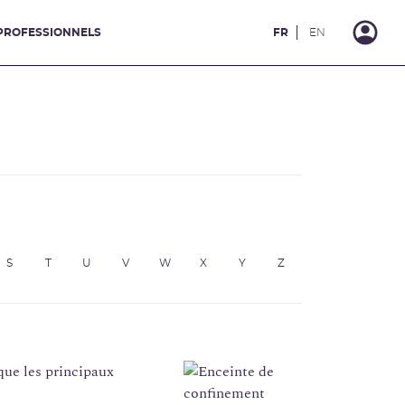
PROFESSIONNELS
FR
EN
S
T
U
V
W
X
Y
Z
 que les principaux