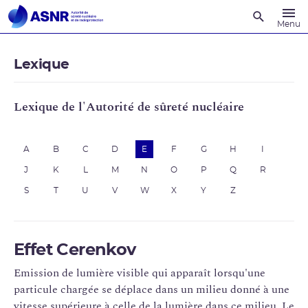
Recherche
Menu
Lexique
Lexique de l'Autorité de sûreté nucléaire
A
B
C
D
E
F
G
H
I
J
K
L
M
N
O
P
Q
R
S
T
U
V
W
X
Y
Z
Effet Cerenkov
Emission de lumière visible qui apparaît lorsqu'une
particule chargée se déplace dans un milieu donné à une
vitesse supérieure à celle de la lumière dans ce milieu. Le