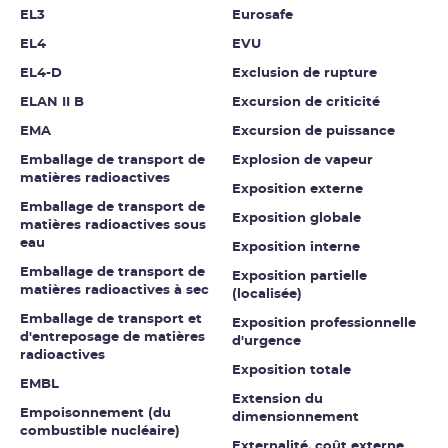
EL3
Eurosafe
EL4
EVU
EL4-D
Exclusion de rupture
ELAN II B
Excursion de criticité
EMA
Excursion de puissance
Emballage de transport de
Explosion de vapeur
matières radioactives
Exposition externe
Emballage de transport de
Exposition globale
matières radioactives sous
eau
Exposition interne
Emballage de transport de
Exposition partielle
matières radioactives à sec
(localisée)
Emballage de transport et
Exposition professionnelle
d'entreposage de matières
d'urgence
radioactives
Exposition totale
EMBL
Extension du
Empoisonnement (du
dimensionnement
combustible nucléaire)
Externalité, coût externe