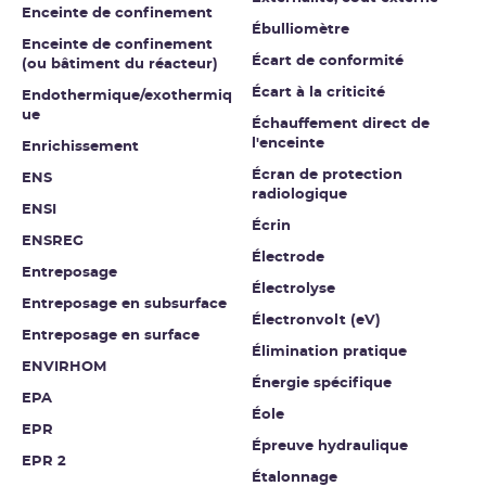
Enceinte de confinement
Ébulliomètre
Enceinte de confinement
Écart de conformité
(ou bâtiment du réacteur)
Écart à la criticité
Endothermique/exothermiq
ue
Échauffement direct de
l'enceinte
Enrichissement
Écran de protection
ENS
radiologique
ENSI
Écrin
ENSREG
Électrode
Entreposage
Électrolyse
Entreposage en subsurface
Électronvolt (eV)
Entreposage en surface
Élimination pratique
ENVIRHOM
Énergie spécifique
EPA
Éole
EPR
Épreuve hydraulique
EPR 2
Étalonnage