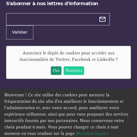
S'abonner à nos lettres d'information
Types de
newsletter
Adresse
Valider
e-
mail
Autorisez le dépôt de cookies pour accéder aux
fonctionnalités de
Twitter, Facebook et LinkedIn
?
Oui
Toujours
Bienvenue ! Ce site utilise des cookies pour mesurer la
fréquentation du site afin d’en améliorer le fonctionnement et
ESPACE PERSONNEL
OFFRES D'EMPLOI
SIGNALEMENT
l’administration et, avec votre accord, pour améliorer votre
TÉLÉSERVICES
PLAN DU SITE
LEXIQUE
expérience utilisateur, ainsi que pour vous proposer des services
ACCESSIBILITÉ
POLITIQUE DE CONFIDENTIALITÉ
interactifs fournis par nos partenaires. Nous conservons votre
choix pendant 6 mois. Vous pouvez changer ce choix à tout
MENTIONS LÉGALES
CONTACT
moment en vous rendant sur la page
Mentions légales