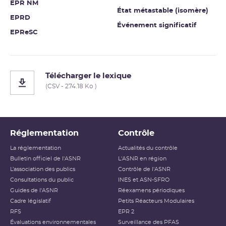
EPR NM
État métastable (isomère)
EPRD
Événement significatif
EPReSC
Télécharger le lexique
(CSV - 274.18 Ko )
Réglementation
Contrôle
La réglementation
Actualités du contrôle
Bulletin officiel de l'ASNR
L'ASNR en région
L’association des publics
Contrôle de l'ASNR
Consultations du public
INES et ASN-SFRO
Guides de l'ASNR
Réexamens périodiques
Cadre législatif
Petits Réacteurs Modulaires
RFS
EPR 2
Évaluations environnementales
Surveillance des PFAS