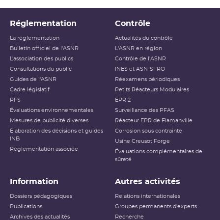
Réglementation
Contrôle
La réglementation
Actualités du contrôle
Bulletin officiel de l'ASNR
L'ASNR en région
L’association des publics
Contrôle de l'ASNR
Consultations du public
INES et ASN-SFRO
Guides de l'ASNR
Réexamens périodiques
Cadre législatif
Petits Réacteurs Modulaires
RFS
EPR 2
Évaluations environnementales
Surveillance des PFAS
Mesures de publicité diverses
Réacteur EPR de Flamanville
Élaboration des décisions et guides
Corrosion sous contrainte
INB
Usine Creusot Forge
Réglementation associée
Évaluations complémentaires de
sûreté
Information
Autres activités
Dossiers pédagogiques
Relations internationales
Publications
Groupes permanents d'experts
Archives des actualités
Recherche