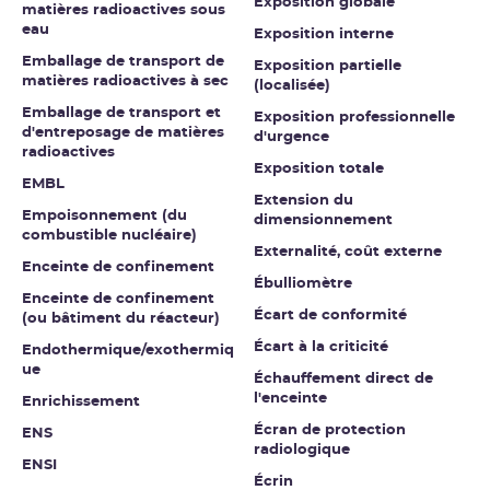
Exposition globale
matières radioactives sous
eau
Exposition interne
Emballage de transport de
Exposition partielle
matières radioactives à sec
(localisée)
Emballage de transport et
Exposition professionnelle
d'entreposage de matières
d'urgence
radioactives
Exposition totale
EMBL
Extension du
Empoisonnement (du
dimensionnement
combustible nucléaire)
Externalité, coût externe
Enceinte de confinement
Ébulliomètre
Enceinte de confinement
Écart de conformité
(ou bâtiment du réacteur)
Écart à la criticité
Endothermique/exothermiq
ue
Échauffement direct de
l'enceinte
Enrichissement
Écran de protection
ENS
radiologique
ENSI
Écrin