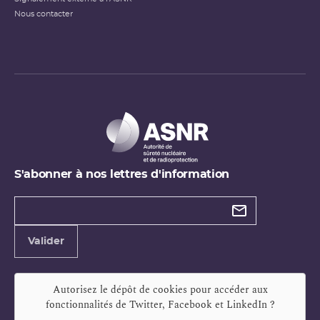
Nous contacter
S'abonner à nos lettres d'information
Types de
newsletter
Adresse
Valider
e-
mail
Autorisez le dépôt de cookies pour accéder aux
fonctionnalités de
Twitter, Facebook et LinkedIn
?