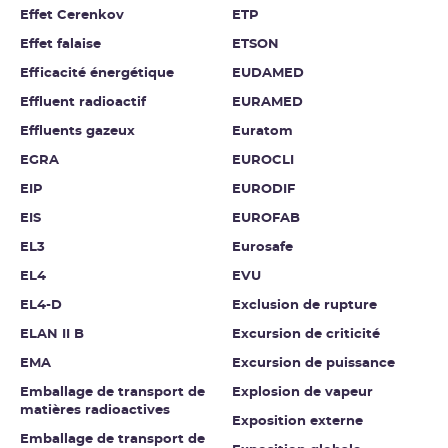
Effet Cerenkov
ETP
Effet falaise
ETSON
Efficacité énergétique
EUDAMED
Effluent radioactif
EURAMED
Effluents gazeux
Euratom
EGRA
EUROCLI
EIP
EURODIF
EIS
EUROFAB
EL3
Eurosafe
EL4
EVU
EL4-D
Exclusion de rupture
ELAN II B
Excursion de criticité
EMA
Excursion de puissance
Emballage de transport de
Explosion de vapeur
matières radioactives
Exposition externe
Emballage de transport de