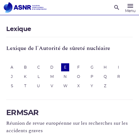
Recherche
Menu
Lexique
Lexique de l'Autorité de sûreté nucléaire
A
B
C
D
E
F
G
H
I
J
K
L
M
N
O
P
Q
R
S
T
U
V
W
X
Y
Z
ERMSAR
Réunion de revue européenne sur les recherches sur les
accidents graves