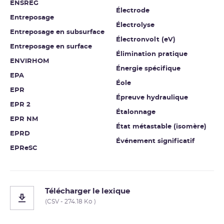
ENSREG
Électrode
Entreposage
Électrolyse
Entreposage en subsurface
Électronvolt (eV)
Entreposage en surface
Élimination pratique
ENVIRHOM
Énergie spécifique
EPA
Éole
EPR
Épreuve hydraulique
EPR 2
Étalonnage
EPR NM
État métastable (isomère)
EPRD
Événement significatif
EPReSC
Télécharger le lexique
(CSV - 274.18 Ko )