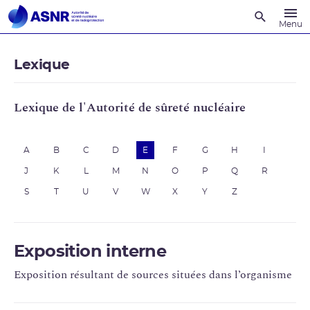
Recherche
Menu
Lexique
Lexique de l'Autorité de sûreté nucléaire
A
B
C
D
E
F
G
H
I
J
K
L
M
N
O
P
Q
R
S
T
U
V
W
X
Y
Z
Exposition interne
Exposition résultant de sources situées dans l’organisme