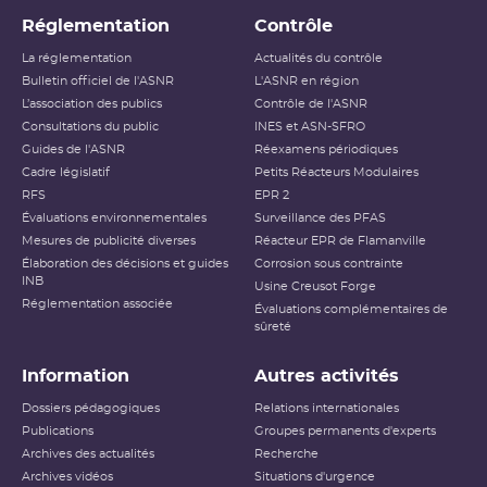
Réglementation
Contrôle
La réglementation
Actualités du contrôle
Bulletin officiel de l'ASNR
L'ASNR en région
L’association des publics
Contrôle de l'ASNR
Consultations du public
INES et ASN-SFRO
Guides de l'ASNR
Réexamens périodiques
Cadre législatif
Petits Réacteurs Modulaires
RFS
EPR 2
Évaluations environnementales
Surveillance des PFAS
Mesures de publicité diverses
Réacteur EPR de Flamanville
Élaboration des décisions et guides
Corrosion sous contrainte
INB
Usine Creusot Forge
Réglementation associée
Évaluations complémentaires de
sûreté
Information
Autres activités
Dossiers pédagogiques
Relations internationales
Publications
Groupes permanents d'experts
Archives des actualités
Recherche
Archives vidéos
Situations d'urgence