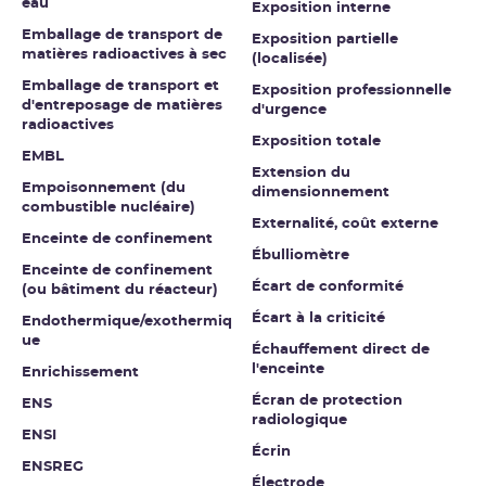
eau
Exposition interne
Emballage de transport de
Exposition partielle
matières radioactives à sec
(localisée)
Emballage de transport et
Exposition professionnelle
d'entreposage de matières
d'urgence
radioactives
Exposition totale
EMBL
Extension du
Empoisonnement (du
dimensionnement
combustible nucléaire)
Externalité, coût externe
Enceinte de confinement
Ébulliomètre
Enceinte de confinement
Écart de conformité
(ou bâtiment du réacteur)
Écart à la criticité
Endothermique/exothermiq
ue
Échauffement direct de
l'enceinte
Enrichissement
Écran de protection
ENS
radiologique
ENSI
Écrin
ENSREG
Électrode