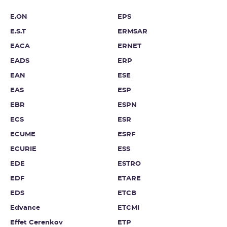
E.ON
EPS
E.S.T
ERMSAR
EACA
ERNET
EADS
ERP
EAN
ESE
EAS
ESP
EBR
ESPN
ECS
ESR
ECUME
ESRF
ECURIE
ESS
EDE
ESTRO
EDF
ETARE
EDS
ETCB
Edvance
ETCMI
Effet Cerenkov
ETP