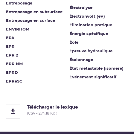
Entreposage
Électrolyse
Entreposage en subsurface
Électronvolt (eV)
Entreposage en surface
Élimination pratique
ENVIRHOM
Énergie spécifique
EPA
Éole
EPR
Épreuve hydraulique
EPR 2
Étalonnage
EPR NM
État métastable (isomère)
EPRD
Événement significatif
EPReSC
Télécharger le lexique
(CSV - 274.18 Ko )