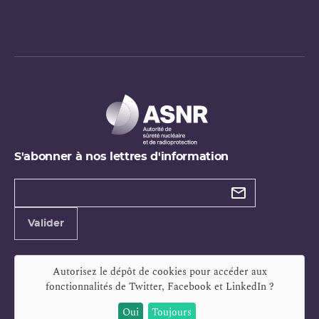
S'abonner à nos lettres d'information
Types de
newsletter
Adresse
Valider
e-
mail
Autorisez le dépôt de cookies pour accéder aux
fonctionnalités de
Twitter, Facebook et LinkedIn
?
Oui
Toujours