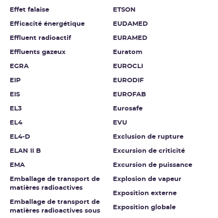
Effet falaise
ETSON
Efficacité énergétique
EUDAMED
Effluent radioactif
EURAMED
Effluents gazeux
Euratom
EGRA
EUROCLI
EIP
EURODIF
EIS
EUROFAB
EL3
Eurosafe
EL4
EVU
EL4-D
Exclusion de rupture
ELAN II B
Excursion de criticité
EMA
Excursion de puissance
Emballage de transport de
Explosion de vapeur
matières radioactives
Exposition externe
Emballage de transport de
Exposition globale
matières radioactives sous