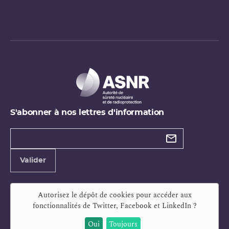
S'abonner à nos lettres d'information
Types de
newsletter
Adresse
Valider
e-
mail
Autorisez le dépôt de cookies pour accéder aux
fonctionnalités de
Twitter, Facebook et LinkedIn
?
Oui
Toujours