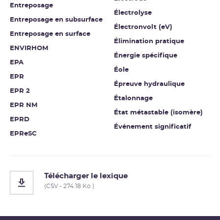
Entreposage
Électrolyse
Entreposage en subsurface
Électronvolt (eV)
Entreposage en surface
Élimination pratique
ENVIRHOM
Énergie spécifique
EPA
Éole
EPR
Épreuve hydraulique
EPR 2
Étalonnage
EPR NM
État métastable (isomère)
EPRD
Événement significatif
EPReSC
Télécharger le lexique
(CSV - 274.18 Ko )