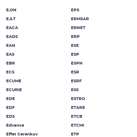
E.ON
EPS
E.S.T
ERMSAR
EACA
ERNET
EADS
ERP
EAN
ESE
EAS
ESP
EBR
ESPN
ECS
ESR
ECUME
ESRF
ECURIE
ESS
EDE
ESTRO
EDF
ETARE
EDS
ETCB
Edvance
ETCMI
Effet Cerenkov
ETP