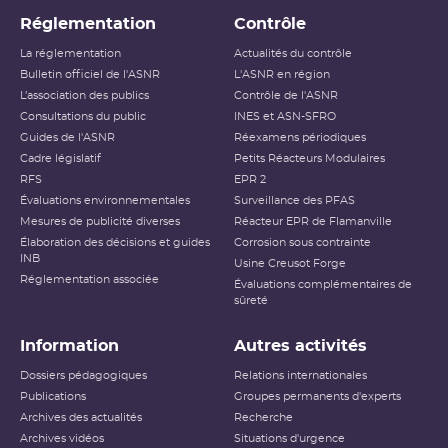
Réglementation
Contrôle
La réglementation
Actualités du contrôle
Bulletin officiel de l'ASNR
L'ASNR en région
L’association des publics
Contrôle de l'ASNR
Consultations du public
INES et ASN-SFRO
Guides de l'ASNR
Réexamens périodiques
Cadre législatif
Petits Réacteurs Modulaires
RFS
EPR 2
Évaluations environnementales
Surveillance des PFAS
Mesures de publicité diverses
Réacteur EPR de Flamanville
Élaboration des décisions et guides
Corrosion sous contrainte
INB
Usine Creusot Forge
Réglementation associée
Évaluations complémentaires de
sûreté
Information
Autres activités
Dossiers pédagogiques
Relations internationales
Publications
Groupes permanents d'experts
Archives des actualités
Recherche
Archives vidéos
Situations d'urgence