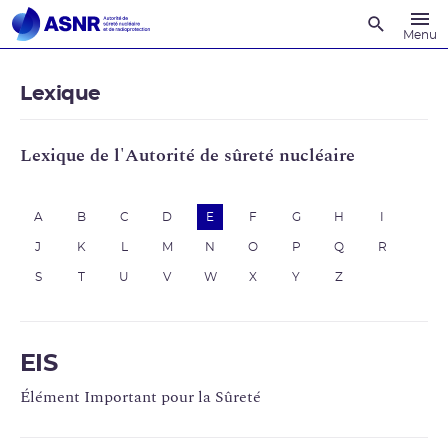
Recherche
Menu
Lexique
Lexique de l'Autorité de sûreté nucléaire
A
B
C
D
E
F
G
H
I
J
K
L
M
N
O
P
Q
R
S
T
U
V
W
X
Y
Z
EIS
Élément Important pour la Sûreté