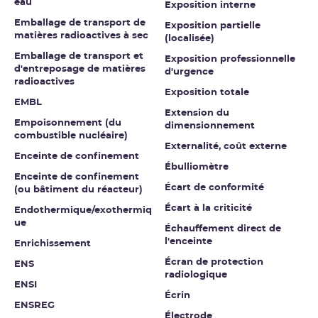
eau
Exposition interne
Emballage de transport de
Exposition partielle
matières radioactives à sec
(localisée)
Emballage de transport et
Exposition professionnelle
d'entreposage de matières
d'urgence
radioactives
Exposition totale
EMBL
Extension du
Empoisonnement (du
dimensionnement
combustible nucléaire)
Externalité, coût externe
Enceinte de confinement
Ébulliomètre
Enceinte de confinement
Écart de conformité
(ou bâtiment du réacteur)
Écart à la criticité
Endothermique/exothermiq
ue
Échauffement direct de
l'enceinte
Enrichissement
Écran de protection
ENS
radiologique
ENSI
Écrin
ENSREG
Électrode