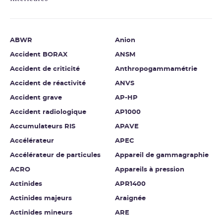
ABWR
Anion
Accident BORAX
ANSM
Accident de criticité
Anthropogammamétrie
Accident de réactivité
ANVS
Accident grave
AP-HP
Accident radiologique
AP1000
Accumulateurs RIS
APAVE
Accélérateur
APEC
Accélérateur de particules
Appareil de gammagraphie
ACRO
Appareils à pression
Actinides
APR1400
Actinides majeurs
Araignée
Actinides mineurs
ARE