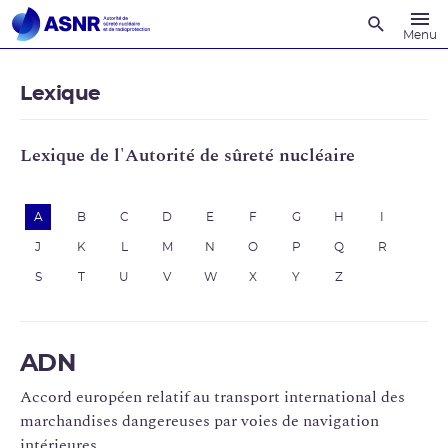
Recherche
Menu
Lexique
Lexique de l'Autorité de sûreté nucléaire
A
B
C
D
E
F
G
H
I
J
K
L
M
N
O
P
Q
R
S
T
U
V
W
X
Y
Z
ADN
Accord européen relatif au transport international des
marchandises dangereuses par voies de navigation
intérieures