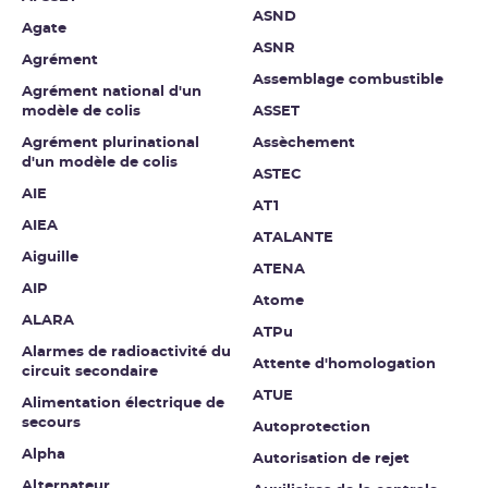
ASND
Agate
ASNR
Agrément
Assemblage combustible
Agrément national d'un
modèle de colis
ASSET
Agrément plurinational
Assèchement
d'un modèle de colis
ASTEC
AIE
AT1
AIEA
ATALANTE
Aiguille
ATENA
AIP
Atome
ALARA
ATPu
Alarmes de radioactivité du
Attente d'homologation
circuit secondaire
ATUE
Alimentation électrique de
secours
Autoprotection
Alpha
Autorisation de rejet
Alternateur