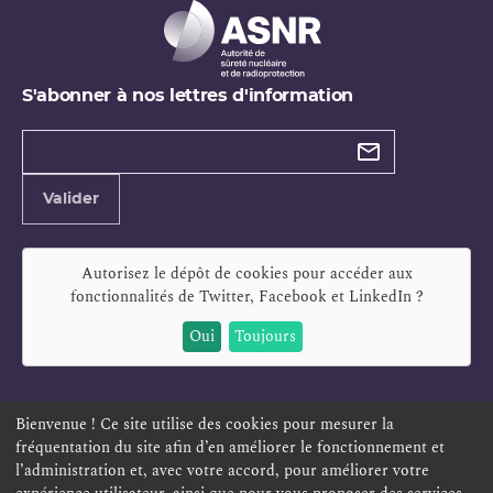
S'abonner à nos lettres d'information
Types de
newsletter
Adresse
Valider
e-
mail
Autorisez le dépôt de cookies pour accéder aux
fonctionnalités de
Twitter, Facebook et LinkedIn
?
Oui
Toujours
Bienvenue ! Ce site utilise des cookies pour mesurer la
fréquentation du site afin d’en améliorer le fonctionnement et
ESPACE PERSONNEL
OFFRES D'EMPLOI
SIGNALEMENT
l’administration et, avec votre accord, pour améliorer votre
TÉLÉSERVICES
PLAN DU SITE
LEXIQUE