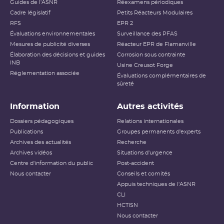
Guides de l'ASNR
Réexamens périodiques
Cadre législatif
Petits Réacteurs Modulaires
RFS
EPR 2
Évaluations environnementales
Surveillance des PFAS
Mesures de publicité diverses
Réacteur EPR de Flamanville
Élaboration des décisions et guides
Corrosion sous contrainte
INB
Usine Creusot Forge
Réglementation associée
Évaluations complémentaires de
sûreté
Information
Autres activités
Dossiers pédagogiques
Relations internationales
Publications
Groupes permanents d'experts
Archives des actualités
Recherche
Archives vidéos
Situations d'urgence
Centre d'information du public
Post-accident
Nous contacter
Conseils et comités
Appuis techniques de l'ASNR
CLI
HCTISN
Nous contacter