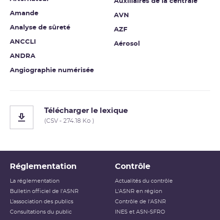
Auxiliaires de la centrale
Amande
AVN
Analyse de sûreté
AZF
ANCCLI
Aérosol
ANDRA
Angiographie numérisée
Télécharger le lexique
(CSV - 274.18 Ko )
Réglementation
Contrôle
La réglementation
Actualités du contrôle
Bulletin officiel de l'ASNR
L'ASNR en région
L’association des publics
Contrôle de l'ASNR
Consultations du public
INES et ASN-SFRO