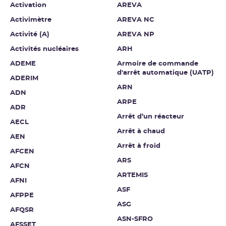
Activation
AREVA
Activimètre
AREVA NC
Activité (A)
AREVA NP
Activités nucléaires
ARH
ADEME
Armoire de commande
d'arrêt automatique (UATP)
ADERIM
ARN
ADN
ARPE
ADR
Arrêt d’un réacteur
AECL
Arrêt à chaud
AEN
Arrêt à froid
AFCEN
ARS
AFCN
ARTEMIS
AFNI
ASF
AFPPE
ASG
AFQSR
ASN-SFRO
AFSSET