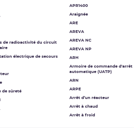
APR1400
Araignée
e
ARE
AREVA
AREVA NC
 de radioactivité du circuit
aire
AREVA NP
ation électrique de secours
ARH
Armoire de commande d'arrêt
automatique (UATP)
ateur
ARN
e
ARPE
 de sûreté
Arrêt d’un réacteur
I
Arrêt à chaud
A
Arrêt à froid