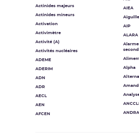
Actinides majeurs
AIEA
Actinides mineurs
Aiguill
Activation
AIP
Activimètre
ALARA
Activité (A)
Alarmes
second
Activités nucléaires
Aliment
ADEME
Alpha
ADERIM
Altern
ADN
Amand
ADR
Analyse
AECL
ANCCL
AEN
ANDR
AFCEN