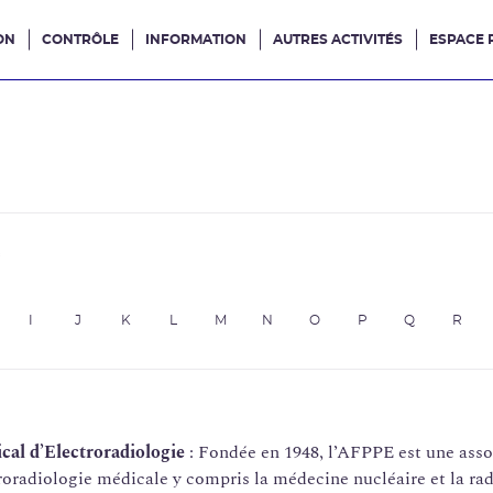
ON
CONTRÔLE
INFORMATION
AUTRES ACTIVITÉS
ESPACE 
e site
e
I
J
K
L
M
N
O
P
Q
R
cal d’Electroradiologie
: Fondée en 1948, l’AFPPE est une assoc
oradiologie médicale y compris la médecine nucléaire et la rad