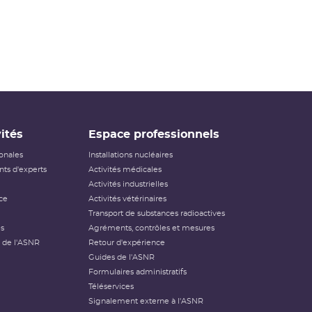
ités
Espace professionnels
ionales
Installations nucléaires
ts d'experts
Activités médicales
Activités industrielles
ce
Activités vétérinaires
Transport de substances radioactives
és
Agréments, contrôles et mesures
 de l'ASNR
Retour d'expérience
Guides de l'ASNR
Formulaires administratifs
Téléservices
Signalement externe à l'ASNR