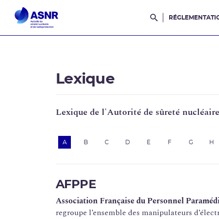
RÉGLEMENTATI
Rechercher dans l
Lexique
Lexique de l'Autorité de sûreté nucléair
A
B
C
D
E
F
G
H
AFPPE
Association Française du Personnel Paramédi
regroupe l’ensemble des manipulateurs d’électr