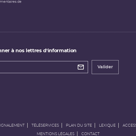
émentaires de
ner à nos lettres d'information
 de
etter
Valider
e
SIGNALEMENT
TÉLÉSERVICES
PLAN DU SITE
LEXIQUE
ACCESS
MENTIONS LÉGALES
CONTACT