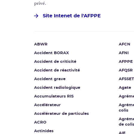
privé.
Site Intenet de l'AFPPE
ABWR
AFCN
Accident BORAX
AFNI
Accident de criticité
AFPPE
Accident de réactivité
AFQSR
Accident grave
AFSSET
Accident radiologique
Agate
Accumulateurs RIS
Agrém
Accélérateur
Agréme
colis
Accélérateur de particules
Agréme
ACRO
de coli
Actinides
AIE