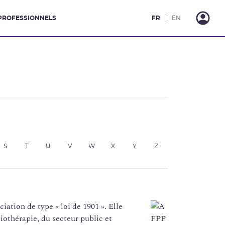
PROFESSIONNELS
FR
EN
S
T
U
V
W
X
Y
Z
iation de type « loi de 1901 ». Elle
iothérapie, du secteur public et