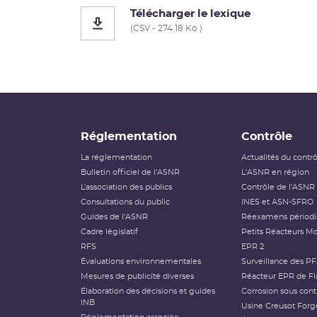
Télécharger le lexique
(CSV - 274.18 Ko )
Réglementation
Contrôle
La réglementation
Actualités du contr
Bulletin officiel de l'ASNR
L'ASNR en région
L’association des publics
Contrôle de l'ASNR
Consultations du public
INES et ASN-SFRO
Guides de l'ASNR
Réexamens périod
Cadre législatif
Petits Réacteurs Mo
RFS
EPR 2
Évaluations environnementales
Surveillance des P
Mesures de publicité diverses
Réacteur EPR de Fl
Élaboration des décisions et guides
Corrosion sous cont
INB
Usine Creusot Forg