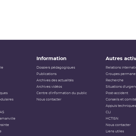
Information
Autres activ
ôle
Dossiers pédagogiques
Relations internat
Publications
Groupes permanen
Archives des actualités
Recherche
Archives vidéos
Situations d'urgen
iques
Centre d'information du public
Post-accident
dulaires
Nous contacter
Conseils et comit
Appuis techniques
FAS
CLI
amanville
HCTISN
rainte
Nous contacter
e
Liens utiles