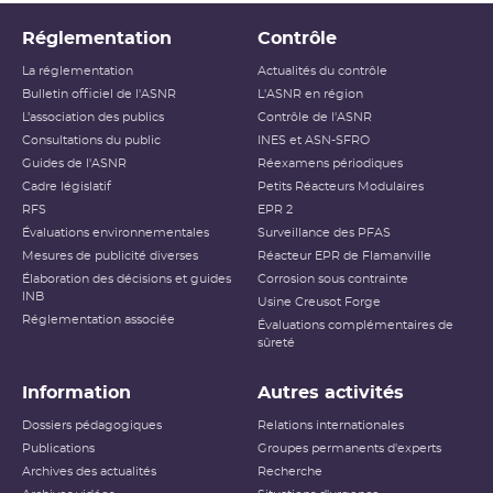
Réglementation
Contrôle
La réglementation
Actualités du contrôle
Bulletin officiel de l'ASNR
L'ASNR en région
L’association des publics
Contrôle de l'ASNR
Consultations du public
INES et ASN-SFRO
Guides de l'ASNR
Réexamens périodiques
Cadre législatif
Petits Réacteurs Modulaires
RFS
EPR 2
Évaluations environnementales
Surveillance des PFAS
Mesures de publicité diverses
Réacteur EPR de Flamanville
Élaboration des décisions et guides
Corrosion sous contrainte
INB
Usine Creusot Forge
Réglementation associée
Évaluations complémentaires de
sûreté
Information
Autres activités
Dossiers pédagogiques
Relations internationales
Publications
Groupes permanents d'experts
Archives des actualités
Recherche