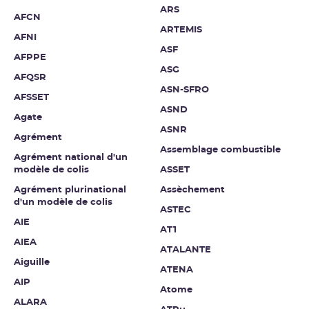
ARS
AFCN
ARTEMIS
AFNI
ASF
AFPPE
ASG
AFQSR
ASN-SFRO
AFSSET
ASND
Agate
ASNR
Agrément
Assemblage combustible
Agrément national d'un
modèle de colis
ASSET
Agrément plurinational
Assèchement
d'un modèle de colis
ASTEC
AIE
AT1
AIEA
ATALANTE
Aiguille
ATENA
AIP
Atome
ALARA