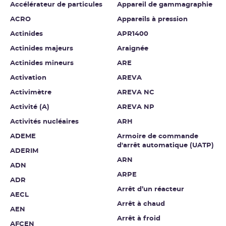
Accélérateur de particules
Appareil de gammagraphie
ACRO
Appareils à pression
Actinides
APR1400
Actinides majeurs
Araignée
Actinides mineurs
ARE
Activation
AREVA
Activimètre
AREVA NC
Activité (A)
AREVA NP
Activités nucléaires
ARH
ADEME
Armoire de commande
d'arrêt automatique (UATP)
ADERIM
ARN
ADN
ARPE
ADR
Arrêt d’un réacteur
AECL
Arrêt à chaud
AEN
Arrêt à froid
AFCEN