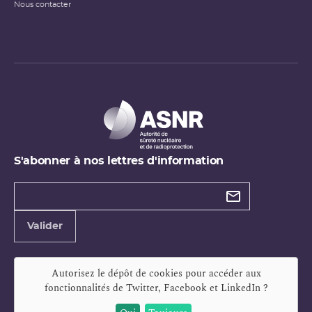
Nous contacter
S'abonner à nos lettres d'information
Types de
newsletter
Adresse
Valider
e-
mail
Autorisez le dépôt de cookies pour accéder aux
fonctionnalités de
Twitter, Facebook et LinkedIn
?