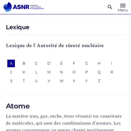
Recherche
Menu
Lexique
Lexique de l'Autorité de sûreté nucléaire
A
B
C
D
E
F
G
H
I
J
K
L
M
N
O
P
Q
R
S
T
U
V
W
X
Y
Z
Atome
La matière (eau, gaz, roche, êtres vivants) est constituée
de molécules, qui sont des combinaisons d'atomes. Les
atomes comprennent un noyau chargé positivement,