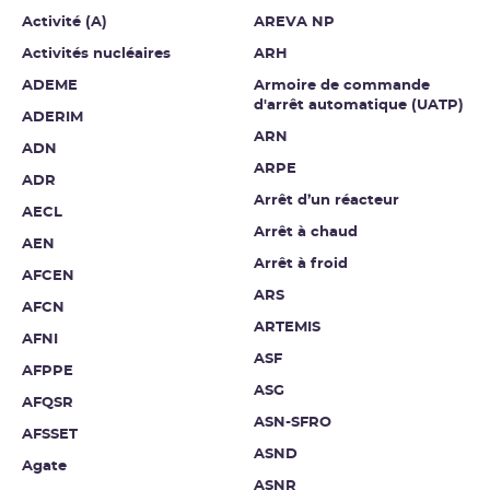
Activité (A)
AREVA NP
Activités nucléaires
ARH
ADEME
Armoire de commande
d'arrêt automatique (UATP)
ADERIM
ARN
ADN
ARPE
ADR
Arrêt d’un réacteur
AECL
Arrêt à chaud
AEN
Arrêt à froid
AFCEN
ARS
AFCN
ARTEMIS
AFNI
ASF
AFPPE
ASG
AFQSR
ASN-SFRO
AFSSET
ASND
Agate
ASNR