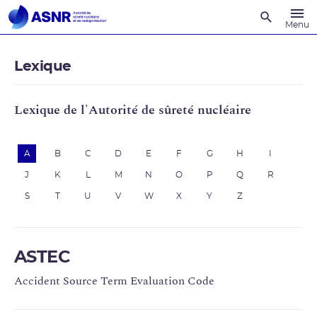
Recherche
Menu
Lexique
Lexique de l'Autorité de sûreté nucléaire
A
B
C
D
E
F
G
H
I
J
K
L
M
N
O
P
Q
R
S
T
U
V
W
X
Y
Z
ASTEC
Accident Source Term Evaluation Code