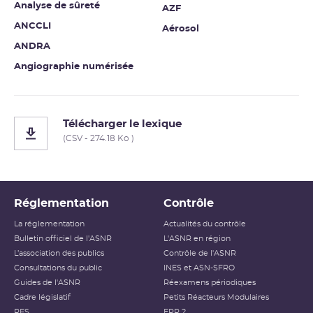
Analyse de sûreté
AZF
ANCCLI
Aérosol
ANDRA
Angiographie numérisée
Télécharger le lexique
(CSV - 274.18 Ko )
Réglementation
Contrôle
La réglementation
Actualités du contrôle
Bulletin officiel de l'ASNR
L'ASNR en région
L’association des publics
Contrôle de l'ASNR
Consultations du public
INES et ASN-SFRO
Guides de l'ASNR
Réexamens périodiques
Cadre législatif
Petits Réacteurs Modulaires
RFS
EPR 2