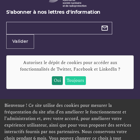
S'abonner à nos lettres d'information
Types de
newsletter
Adresse
Valider
e-
mail
Autorisez le dépôt de cookies pour accéder aux
fonctionnalités de
Twitter, Facebook et LinkedIn
?
Oui
Toujours
Bienvenue ! Ce site utilise des cookies pour mesurer la
fréquentation du site afin d’en améliorer le fonctionnement et
ESPACE PERSONNEL
OFFRES D'EMPLOI
SIGNALEMENT
l’administration et, avec votre accord, pour améliorer votre
TÉLÉSERVICES
PLAN DU SITE
LEXIQUE
expérience utilisateur, ainsi que pour vous proposer des services
ACCESSIBILITÉ
POLITIQUE DE CONFIDENTIALITÉ
interactifs fournis par nos partenaires. Nous conservons votre
choix pendant 6 mois. Vous pouvez changer ce choix à tout
MENTIONS LÉGALES
CONTACT