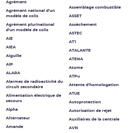
Agrément
Assemblage combustible
Agrément national d'un
modèle de colis
ASSET
Agrément plurinational
Assèchement
d'un modèle de colis
ASTEC
AIE
AT1
AIEA
ATALANTE
Aiguille
ATENA
AIP
Atome
ALARA
ATPu
Alarmes de radioactivité du
Attente d'homologation
circuit secondaire
ATUE
Alimentation électrique de
secours
Autoprotection
Alpha
Autorisation de rejet
Alternateur
Auxiliaires de la centrale
Amande
AVN