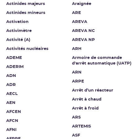
Actinides majeurs
Araignée
Actinides mineurs
ARE
Activation
AREVA
Activimètre
AREVA NC
Activité (A)
AREVA NP
Activités nucléaires
ARH
ADEME
Armoire de commande
d'arrêt automatique (UATP)
ADERIM
ARN
ADN
ARPE
ADR
Arrêt d’un réacteur
AECL
Arrêt à chaud
AEN
Arrêt à froid
AFCEN
ARS
AFCN
ARTEMIS
AFNI
ASF
AFPPE