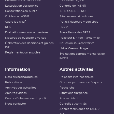
Bulletin officiel de l'ASNR
L'ASNR en région
L’association des publics
Contrôle de l'ASNR
Consultations du public
INES et ASN-SFRO
Guides de l'ASNR
Réexamens périodiques
Cadre législatif
Petits Réacteurs Modulaires
RFS
EPR 2
Évaluations environnementales
Surveillance des PFAS
Mesures de publicité diverses
Réacteur EPR de Flamanville
Élaboration des décisions et guides
Corrosion sous contrainte
INB
Usine Creusot Forge
Réglementation associée
Évaluations complémentaires de
sûreté
Information
Autres activités
Dossiers pédagogiques
Relations internationales
Publications
Groupes permanents d'experts
Archives des actualités
Recherche
Archives vidéos
Situations d'urgence
Centre d'information du public
Post-accident
Nous contacter
Conseils et comités
Appuis techniques de l'ASNR