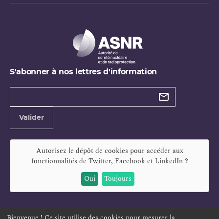
S'abonner à nos lettres d'information
Types de
newsletter
Adresse
Valider
e-
mail
Autorisez le dépôt de cookies pour accéder aux
fonctionnalités de
Twitter, Facebook et LinkedIn
?
Oui
Toujours
Bienvenue ! Ce site utilise des cookies pour mesurer la