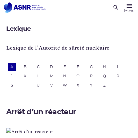
Recherche
Menu
Lexique
Lexique de l'Autorité de sûreté nucléaire
A
B
C
D
E
F
G
H
I
J
K
L
M
N
O
P
Q
R
S
T
U
V
W
X
Y
Z
Arrêt d’un réacteur