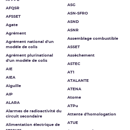
ASG
AFQSR
ASN-SFRO
AFSSET
ASND
Agate
ASNR
Agrément
Assemblage combustible
Agrément national d'un
modèle de colis
ASSET
Agrément plurinational
Assèchement
d'un modèle de colis
ASTEC
AIE
AT1
AIEA
ATALANTE
Aiguille
ATENA
AIP
Atome
ALARA
ATPu
Alarmes de radioactivité du
Attente d'homologation
circuit secondaire
ATUE
Alimentation électrique de