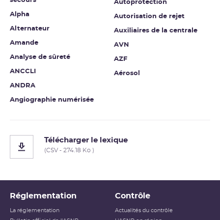
secours
Autoprotection
Alpha
Autorisation de rejet
Alternateur
Auxiliaires de la centrale
Amande
AVN
Analyse de sûreté
AZF
ANCCLI
Aérosol
ANDRA
Angiographie numérisée
Télécharger le lexique
(CSV - 274.18 Ko )
Réglementation
Contrôle
La réglementation
Actualités du contrôle