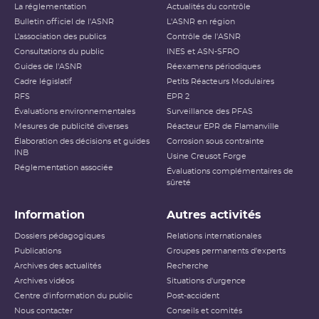
La réglementation
Actualités du contrôle
Bulletin officiel de l'ASNR
L'ASNR en région
L’association des publics
Contrôle de l'ASNR
Consultations du public
INES et ASN-SFRO
Guides de l'ASNR
Réexamens périodiques
Cadre législatif
Petits Réacteurs Modulaires
RFS
EPR 2
Évaluations environnementales
Surveillance des PFAS
Mesures de publicité diverses
Réacteur EPR de Flamanville
Élaboration des décisions et guides
Corrosion sous contrainte
INB
Usine Creusot Forge
Réglementation associée
Évaluations complémentaires de
sûreté
Information
Autres activités
Dossiers pédagogiques
Relations internationales
Publications
Groupes permanents d'experts
Archives des actualités
Recherche
Archives vidéos
Situations d'urgence
Centre d'information du public
Post-accident
Nous contacter
Conseils et comités