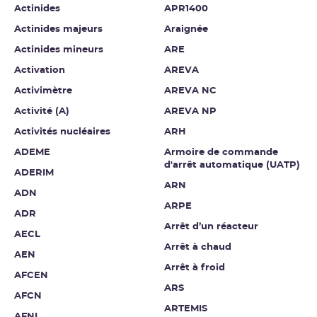
Actinides
APR1400
Actinides majeurs
Araignée
Actinides mineurs
ARE
Activation
AREVA
Activimètre
AREVA NC
Activité (A)
AREVA NP
Activités nucléaires
ARH
ADEME
Armoire de commande
d'arrêt automatique (UATP)
ADERIM
ARN
ADN
ARPE
ADR
Arrêt d’un réacteur
AECL
Arrêt à chaud
AEN
Arrêt à froid
AFCEN
ARS
AFCN
ARTEMIS
AFNI