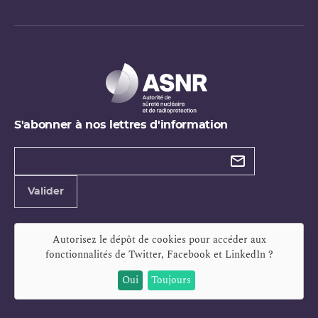
S'abonner à nos lettres d'information
Types de
newsletter
Adresse
Valider
e-
mail
Autorisez le dépôt de cookies pour accéder aux
fonctionnalités de
Twitter, Facebook et LinkedIn
?
Oui
Toujours