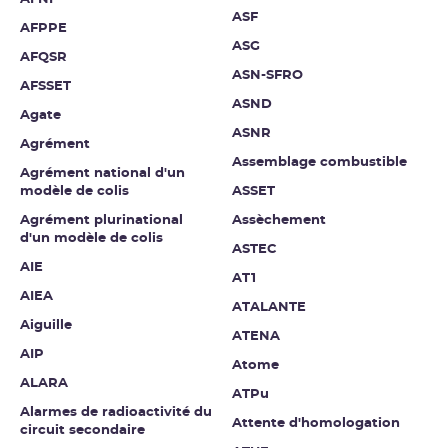
ASF
AFPPE
ASG
AFQSR
ASN-SFRO
AFSSET
ASND
Agate
ASNR
Agrément
Assemblage combustible
Agrément national d'un
modèle de colis
ASSET
Agrément plurinational
Assèchement
d'un modèle de colis
ASTEC
AIE
AT1
AIEA
ATALANTE
Aiguille
ATENA
AIP
Atome
ALARA
ATPu
Alarmes de radioactivité du
Attente d'homologation
circuit secondaire