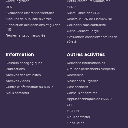
Cadre législatif
Petits Réacteurs Modulaires
RFS
EPR 2
Évaluations environnementales
Surveillance des PFAS
Mesures de publicité diverses
Réacteur EPR de Flamanville
Élaboration des décisions et guides
Corrosion sous contrainte
INB
Usine Creusot Forge
Réglementation associée
Évaluations complémentaires de
sûreté
Information
Autres activités
Dossiers pédagogiques
Relations internationales
Publications
Groupes permanents d'experts
Archives des actualités
Recherche
Archives vidéos
Situations d'urgence
Centre d'information du public
Post-accident
Nous contacter
Conseils et comités
Appuis techniques de l'ASNR
CLI
HCTISN
Nous contacter
Liens utiles