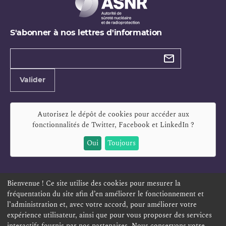
S'abonner à nos lettres d'information
Types de
newsletter
Adresse
Valider
e-
mail
Autorisez le dépôt de cookies pour accéder aux
fonctionnalités de
Twitter, Facebook et LinkedIn
?
Oui
Toujours
Bienvenue ! Ce site utilise des cookies pour mesurer la
fréquentation du site afin d’en améliorer le fonctionnement et
ESPACE PERSONNEL
OFFRES D'EMPLOI
SIGNALEMENT
l’administration et, avec votre accord, pour améliorer votre
TÉLÉSERVICES
PLAN DU SITE
LEXIQUE
expérience utilisateur, ainsi que pour vous proposer des services
ACCESSIBILITÉ
POLITIQUE DE CONFIDENTIALITÉ
interactifs fournis par nos partenaires. Nous conservons votre