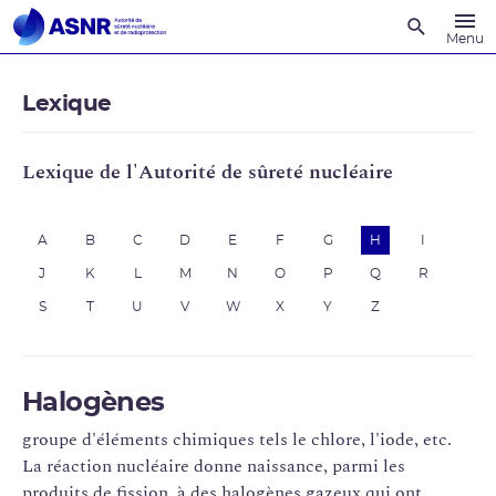
Recherche
Menu
Lexique
Lexique de l'Autorité de sûreté nucléaire
A
B
C
D
E
F
G
H
I
J
K
L
M
N
O
P
Q
R
S
T
U
V
W
X
Y
Z
Halogènes
groupe d'éléments chimiques tels le chlore, l'iode, etc.
La réaction nucléaire donne naissance, parmi les
produits de fission, à des halogènes gazeux qui ont