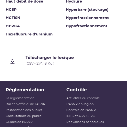
Haut débit de dose
Hydrure
HCSP
Hyperbare (stockage)
HCTISN
Hyperfractionnement
HERCA
Hypofractionnement
Hexafluorure d'uranium
Télécharger le lexique
(CSV - 274.18 Ko )
Réglementation
Contrôle
La réglementation
Actualités du contrôle
Bulletin officiel de l'ASNR
L'ASNR en région
L’association des publics
Contrôle de l'ASNR
Consultations du public
INES et ASN-SFRO
Guides de l'ASNR
Réexamens périodiques