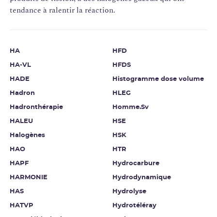
tendance à ralentir la réaction.
HA
HFD
HA-VL
HFDS
HADE
Histogramme dose volume
Hadron
HLEG
Hadronthérapie
Homme.Sv
HALEU
HSE
Halogènes
HSK
HAO
HTR
HAPF
Hydrocarbure
HARMONIE
Hydrodynamique
HAS
Hydrolyse
HATVP
Hydrotéléray