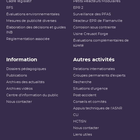
Cadre législatif
Petits Réacteurs Modulaires
RFS
EPR 2
Évaluations environnementales
Surveillance des PFAS
Mesures de publicité diverses
Réacteur EPR de Flamanville
Élaboration des décisions et guides
Corrosion sous contrainte
INB
Usine Creusot Forge
Réglementation associée
Évaluations complémentaires de
sûreté
Information
Autres activités
Dossiers pédagogiques
Relations internationales
Publications
Groupes permanents d'experts
Archives des actualités
Recherche
Archives vidéos
Situations d'urgence
Centre d'information du public
Post-accident
Nous contacter
Conseils et comités
Appuis techniques de l'ASNR
CLI
HCTISN
Nous contacter
Liens utiles