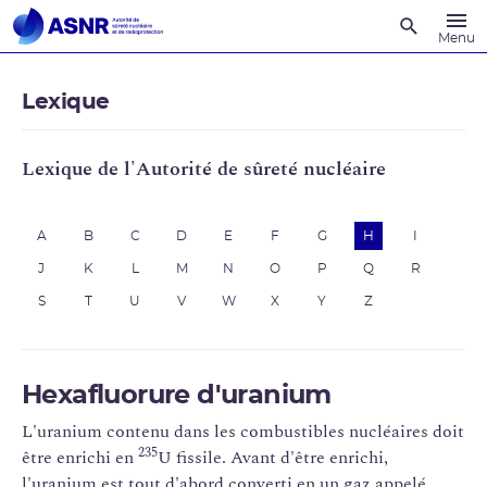
Recherche
Menu
Lexique
Lexique de l'Autorité de sûreté nucléaire
A
B
C
D
E
F
G
H
I
J
K
L
M
N
O
P
Q
R
S
T
U
V
W
X
Y
Z
Hexafluorure d'uranium
L'uranium contenu dans les combustibles nucléaires doit
235
être enrichi en
U fissile. Avant d'être enrichi,
l'uranium est tout d'abord converti en un gaz appelé