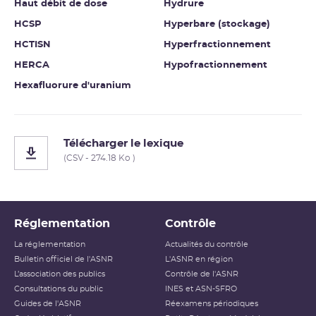
Haut débit de dose
Hydrure
HCSP
Hyperbare (stockage)
HCTISN
Hyperfractionnement
HERCA
Hypofractionnement
Hexafluorure d'uranium
Télécharger le lexique
(CSV - 274.18 Ko )
Réglementation
Contrôle
La réglementation
Actualités du contrôle
Bulletin officiel de l'ASNR
L'ASNR en région
L’association des publics
Contrôle de l'ASNR
Consultations du public
INES et ASN-SFRO
Guides de l'ASNR
Réexamens périodiques