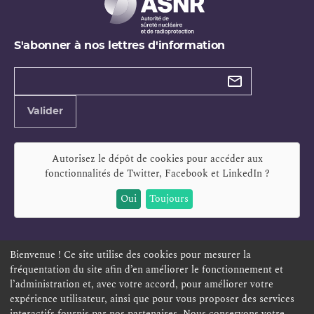
S'abonner à nos lettres d'information
Types de
newsletter
Adresse
Valider
e-
mail
Autorisez le dépôt de cookies pour accéder aux
fonctionnalités de
Twitter, Facebook et LinkedIn
?
Oui
Toujours
Bienvenue ! Ce site utilise des cookies pour mesurer la
fréquentation du site afin d’en améliorer le fonctionnement et
ESPACE PERSONNEL
OFFRES D'EMPLOI
SIGNALEMENT
l’administration et, avec votre accord, pour améliorer votre
TÉLÉSERVICES
PLAN DU SITE
LEXIQUE
expérience utilisateur, ainsi que pour vous proposer des services
ACCESSIBILITÉ
POLITIQUE DE CONFIDENTIALITÉ
interactifs fournis par nos partenaires. Nous conservons votre