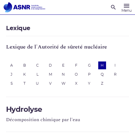
Recherche
Menu
Lexique
Lexique de l'Autorité de sûreté nucléaire
A
B
C
D
E
F
G
H
I
J
K
L
M
N
O
P
Q
R
S
T
U
V
W
X
Y
Z
Hydrolyse
Décomposition chimique par l'eau