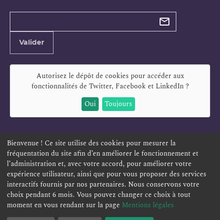
Types de
newsletter
Adresse
Valider
e-
mail
Autorisez le dépôt de cookies pour accéder aux
fonctionnalités de
Twitter, Facebook et LinkedIn
?
Oui
Toujours
Bienvenue ! Ce site utilise des cookies pour mesurer la
fréquentation du site afin d’en améliorer le fonctionnement et
ESPACE PERSONNEL
OFFRES D'EMPLOI
SIGNALEMENT
l’administration et, avec votre accord, pour améliorer votre
TÉLÉSERVICES
PLAN DU SITE
LEXIQUE
expérience utilisateur, ainsi que pour vous proposer des services
ACCESSIBILITÉ
POLITIQUE DE CONFIDENTIALITÉ
interactifs fournis par nos partenaires. Nous conservons votre
choix pendant 6 mois. Vous pouvez changer ce choix à tout
MENTIONS LÉGALES
CONTACT
moment en vous rendant sur la page
Mentions légales