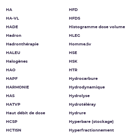
HA
HFD
HA-VL
HFDS
HADE
Histogramme dose volume
Hadron
HLEG
Hadronthérapie
Homme.Sv
HALEU
HSE
Halogènes
HSK
HAO
HTR
HAPF
Hydrocarbure
HARMONIE
Hydrodynamique
HAS
Hydrolyse
HATVP
Hydrotéléray
Haut débit de dose
Hydrure
HCSP
Hyperbare (stockage)
HCTISN
Hyperfractionnement