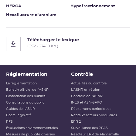
HERCA
Hypofractionnement
Hexafluorure d'uranium
Télécharger le lexique
(CSV - 274.18 Ko )
Réglementation
Contrôle
La réglementation
Actualités du contrôle
Bulletin officiel de l'ASNR
L'ASNR en région
L’association des publics
Contrôle de l'ASNR
Consultations du public
INES et ASN-SFRO
Guides de l'ASNR
Réexamens périodiques
Cadre législatif
Petits Réacteurs Modulaires
RFS
EPR 2
Évaluations environnementales
Surveillance des PFAS
Mesures de publicité diverses
Réacteur EPR de Flamanville