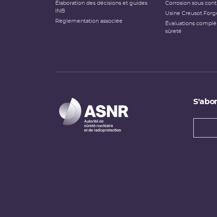
Élaboration des décisions et guides
Corrosion sous cont
INB
Usine Creusot Forg
Réglementation associée
Évaluations compl
sûreté
S'abon
Types
newsl
Adress
e-
mail