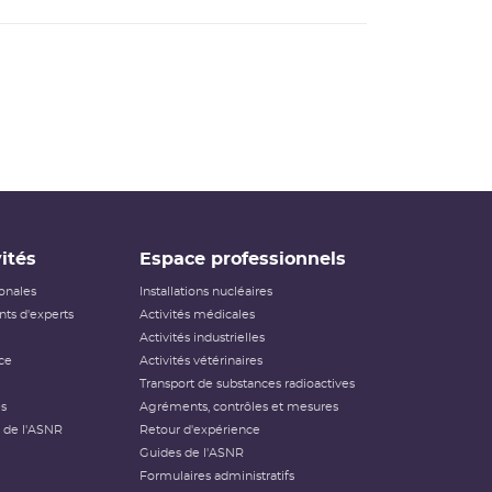
ités
Espace professionnels
ionales
Installations nucléaires
ts d'experts
Activités médicales
Activités industrielles
ce
Activités vétérinaires
Transport de substances radioactives
és
Agréments, contrôles et mesures
 de l'ASNR
Retour d'expérience
Guides de l'ASNR
Formulaires administratifs