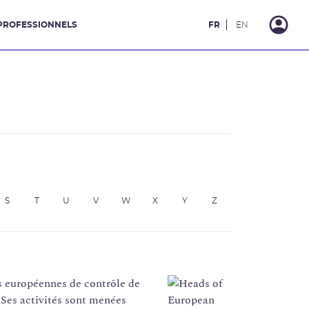
PROFESSIONNELS
FR
EN
S
T
U
V
W
X
Y
Z
s européennes de contrôle de
 Ses activités sont menées