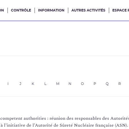
ON
CONTRÔLE
INFORMATION
AUTRES ACTIVITÉS
ESPACE 
e site
e
I
J
K
L
M
N
O
P
Q
R
 competent authorities : réunion des responsables des Autorité
 l’initiative de l’Autorité de Sûreté Nucléaire française (ASN).