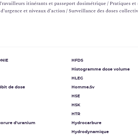
(Travailleurs itinérants et passeport dosimétrique / Pratiques et
d’urgence et niveaux d’action / Surveillance des doses collectiv
NIE
HFDS
Histogramme dose volume
HLEG
ébit de dose
Homme.Sv
HSE
N
HSK
HTR
uorure d'uranium
Hydrocarbure
Hydrodynamique