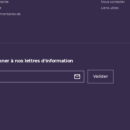
rainte
Nous contacter
e
Liens utiles
émentaires de
ner à nos lettres d'information
 de
etter
Valider
e