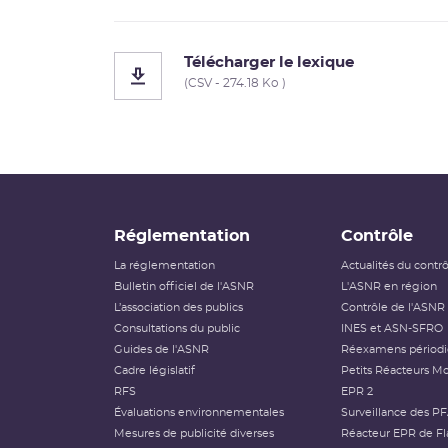
Télécharger le lexique
(CSV - 274.18 Ko )
Réglementation
Contrôle
La réglementation
Actualités du contr
Bulletin officiel de l'ASNR
L'ASNR en région
L’association des publics
Contrôle de l'ASNR
Consultations du public
INES et ASN-SFRO
Guides de l'ASNR
Réexamens périod
Cadre législatif
Petits Réacteurs Mo
RFS
EPR 2
Évaluations environnementales
Surveillance des P
Mesures de publicité diverses
Réacteur EPR de Fl