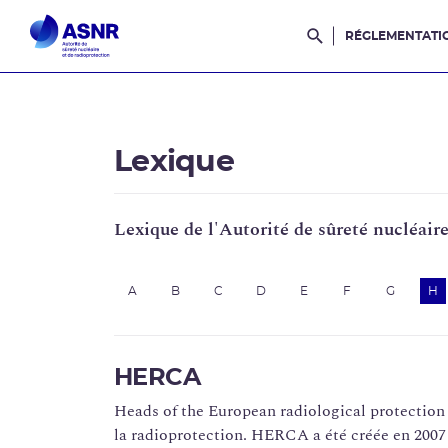
RÉGLEMENTATI
Rechercher dans l
Lexique
Lexique de l'Autorité de sûreté nucléair
A
B
C
D
E
F
G
H
HERCA
Heads of the European radiological protection
la radioprotection. HERCA a été créée en 2007 à