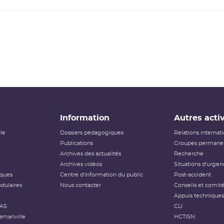
Information
Autres activ
ôle
Dossiers pédagogiques
Relations internat
Publications
Groupes permanen
Archives des actualités
Recherche
Archives vidéos
Situations d'urgen
iques
Centre d'information du public
Post-accident
dulaires
Nous contacter
Conseils et comit
Appuis techniques
FAS
CLI
amanville
HCTISN