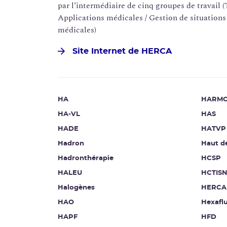
par l’intermédiaire de cinq groupes de travail 
Applications médicales / Gestion de situations 
médicales)
Site Internet de HERCA
HA
HARMO
HA-VL
HAS
HADE
HATVP
Hadron
Haut d
Hadronthérapie
HCSP
HALEU
HCTIS
Halogènes
HERCA
HAO
Hexafl
HAPF
HFD