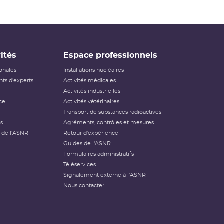
ités
Espace professionnels
ionales
Installations nucléaires
ts d'experts
Activités médicales
Activités industrielles
ce
Activités vétérinaires
Transport de substances radioactives
és
Agréments, contrôles et mesures
 de l'ASNR
Retour d'expérience
Guides de l'ASNR
Formulaires administratifs
Téléservices
Signalement externe à l'ASNR
Nous contacter