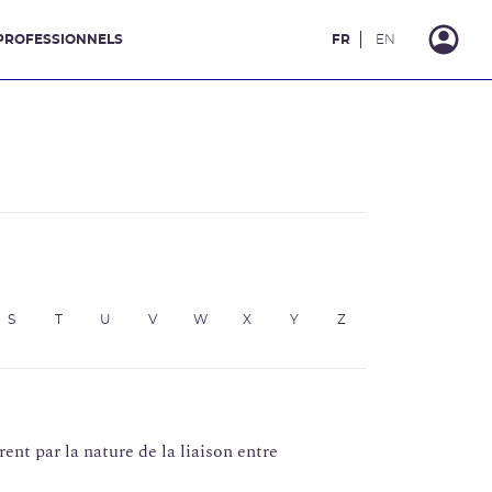
PROFESSIONNELS
FR
EN
S
T
U
V
W
X
Y
Z
nt par la nature de la liaison entre