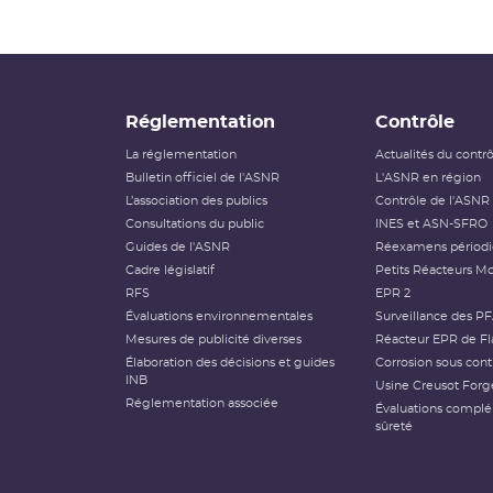
Réglementation
Contrôle
La réglementation
Actualités du contr
Bulletin officiel de l'ASNR
L'ASNR en région
L’association des publics
Contrôle de l'ASNR
Consultations du public
INES et ASN-SFRO
Guides de l'ASNR
Réexamens périod
Cadre législatif
Petits Réacteurs Mo
RFS
EPR 2
Évaluations environnementales
Surveillance des P
Mesures de publicité diverses
Réacteur EPR de Fl
Élaboration des décisions et guides
Corrosion sous cont
INB
Usine Creusot Forg
Réglementation associée
Évaluations compl
sûreté