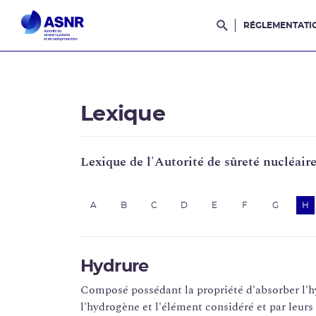
RÉGLEMENTATI
Rechercher dans l
Lexique
Lexique de l'Autorité de sûreté nucléair
A
B
C
D
E
F
G
H
Hydrure
Composé possédant la propriété d'absorber l'hyd
l'hydrogène et l'élément considéré et par leurs