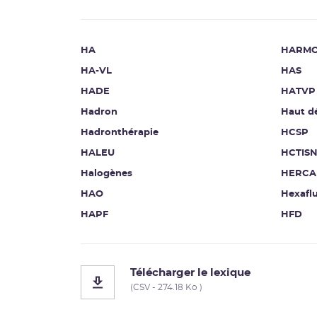
HA
HARMO
HA-VL
HAS
HADE
HATVP
Hadron
Haut d
Hadronthérapie
HCSP
HALEU
HCTIS
Halogènes
HERCA
HAO
Hexafl
HAPF
HFD
Télécharger le lexique
(CSV - 274.18 Ko )