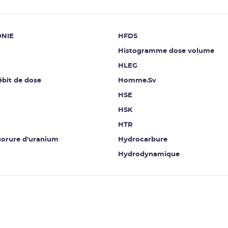
NIE
HFDS
Histogramme dose volume
HLEG
ébit de dose
Homme.Sv
HSE
N
HSK
HTR
uorure d'uranium
Hydrocarbure
Hydrodynamique