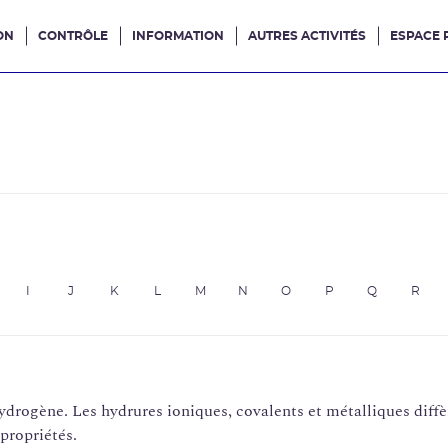
ON
CONTRÔLE
INFORMATION
AUTRES ACTIVITÉS
ESPACE 
e site
e
I
J
K
L
M
N
O
P
Q
R
rogène. Les hydrures ioniques, covalents et métalliques diffère
 propriétés.