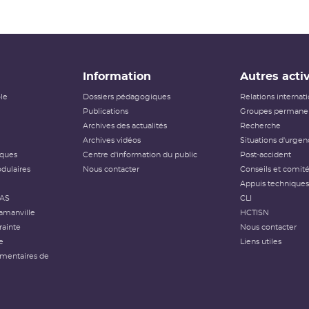
Information
Autres activ
ôle
Dossiers pédagogiques
Relations internat
Publications
Groupes permanen
Archives des actualités
Recherche
Archives vidéos
Situations d'urgen
iques
Centre d'information du public
Post-accident
dulaires
Nous contacter
Conseils et comit
Appuis techniques
FAS
CLI
amanville
HCTISN
rainte
Nous contacter
e
Liens utiles
émentaires de