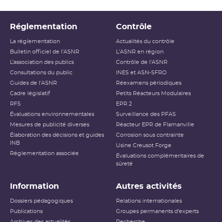
Réglementation
Contrôle
La réglementation
Actualités du contrôle
Bulletin officiel de l'ASNR
L'ASNR en région
L’association des publics
Contrôle de l'ASNR
Consultations du public
INES et ASN-SFRO
Guides de l'ASNR
Réexamens périodiques
Cadre législatif
Petits Réacteurs Modulaires
RFS
EPR 2
Évaluations environnementales
Surveillance des PFAS
Mesures de publicité diverses
Réacteur EPR de Flamanville
Élaboration des décisions et guides
Corrosion sous contrainte
INB
Usine Creusot Forge
Réglementation associée
Évaluations complémentaires de
sûreté
Information
Autres activités
Dossiers pédagogiques
Relations internationales
Publications
Groupes permanents d'experts
Archives des actualités
Recherche