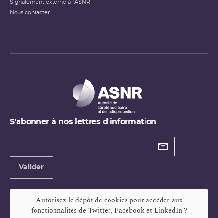
Signalement externe à l'ASNR
Nous contacter
S'abonner à nos lettres d'information
Types de
newsletter
Adresse
Valider
e-
mail
Autorisez le dépôt de cookies pour accéder aux
fonctionnalités de
Twitter, Facebook et LinkedIn
?