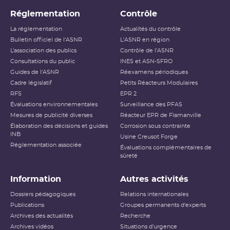
Réglementation
Contrôle
La réglementation
Actualités du contrôle
Bulletin officiel de l'ASNR
L'ASNR en région
L’association des publics
Contrôle de l'ASNR
Consultations du public
INES et ASN-SFRO
Guides de l'ASNR
Réexamens périodiques
Cadre législatif
Petits Réacteurs Modulaires
RFS
EPR 2
Évaluations environnementales
Surveillance des PFAS
Mesures de publicité diverses
Réacteur EPR de Flamanville
Élaboration des décisions et guides
Corrosion sous contrainte
INB
Usine Creusot Forge
Réglementation associée
Évaluations complémentaires de
sûreté
Information
Autres activités
Dossiers pédagogiques
Relations internationales
Publications
Groupes permanents d'experts
Archives des actualités
Recherche
Archives vidéos
Situations d'urgence