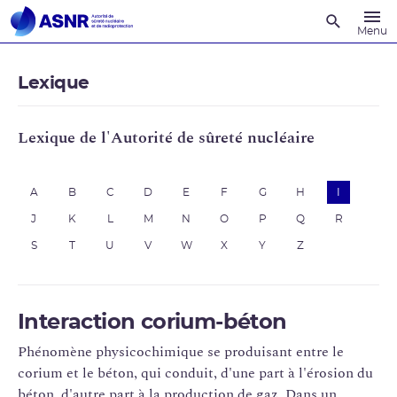
Recherche
Menu
Lexique
Lexique de l'Autorité de sûreté nucléaire
A
B
C
D
E
F
G
H
I
J
K
L
M
N
O
P
Q
R
S
T
U
V
W
X
Y
Z
Interaction corium-béton
Phénomène physicochimique se produisant entre le
corium et le béton, qui conduit, d'une part à l'érosion du
béton, d'autre part à la production de gaz. Dans un