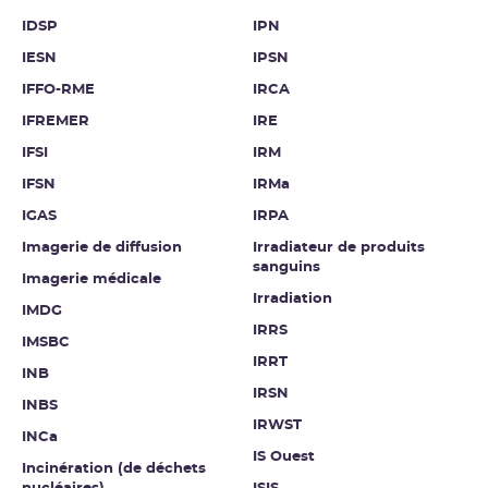
IDSP
IPN
IESN
IPSN
IFFO-RME
IRCA
IFREMER
IRE
IFSI
IRM
IFSN
IRMa
IGAS
IRPA
Imagerie de diffusion
Irradiateur de produits
sanguins
Imagerie médicale
Irradiation
IMDG
IRRS
IMSBC
IRRT
INB
IRSN
INBS
IRWST
INCa
IS Ouest
Incinération (de déchets