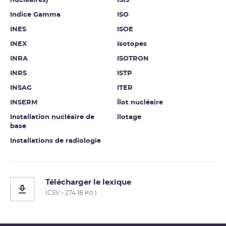
nucléaires)
ISIS
Indice Gamma
ISO
INES
ISOE
INEX
Isotopes
INRA
ISOTRON
INRS
ISTP
INSAG
ITER
INSERM
Îlot nucléaire
Installation nucléaire de
îlotage
base
Installations de radiologie
Télécharger le lexique
(CSV - 274.18 Ko )