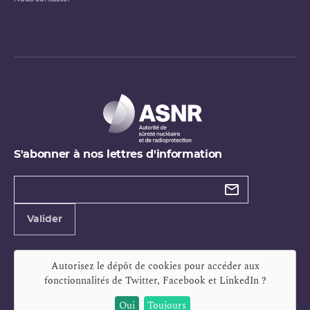
S'abonner à nos lettres d'information
Types de
newsletter
Adresse
Valider
e-
mail
Autorisez le dépôt de cookies pour accéder aux
fonctionnalités de
Twitter, Facebook et LinkedIn
?
Oui
Toujours