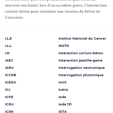
réacteur nucléaire, lors d'un accident grave, l'interaction
corium-béton peut entraîner une érosion du béton de
l'enceinte.
I.L.E
Institut National du Cancer
I.L.L
INSTN
I.N
Interaction corium-béton
IAEC
Interaction pastille-gaine
IARU
Interrogation neutronique
ICCRB
Interrogation photonique
ICEDA
InVS
ICL
Inéris
ICPE
Iode
ICRU
Iode 131
ICSN
IOTA