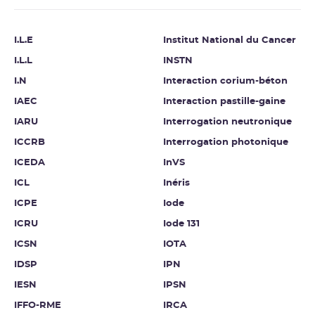
I.L.E
Institut National du Cancer
I.L.L
INSTN
I.N
Interaction corium-béton
IAEC
Interaction pastille-gaine
IARU
Interrogation neutronique
ICCRB
Interrogation photonique
ICEDA
InVS
ICL
Inéris
ICPE
Iode
ICRU
Iode 131
ICSN
IOTA
IDSP
IPN
IESN
IPSN
IFFO-RME
IRCA