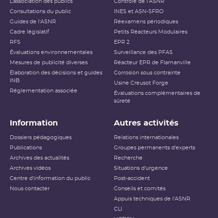
L’association des publics
Contrôle de l'ASNR
Consultations du public
INES et ASN-SFRO
Guides de l'ASNR
Réexamens périodiques
Cadre législatif
Petits Réacteurs Modulaires
RFS
EPR 2
Évaluations environnementales
Surveillance des PFAS
Mesures de publicité diverses
Réacteur EPR de Flamanville
Élaboration des décisions et guides
Corrosion sous contrainte
INB
Usine Creusot Forge
Réglementation associée
Évaluations complémentaires de
sûreté
Information
Autres activités
Dossiers pédagogiques
Relations internationales
Publications
Groupes permanents d'experts
Archives des actualités
Recherche
Archives vidéos
Situations d'urgence
Centre d'information du public
Post-accident
Nous contacter
Conseils et comités
Appuis techniques de l'ASNR
CLI