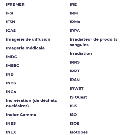
IFREMER
IRE
IFSI
IRM
IFSN
IRMa
IGAS
IRPA
Imagerie de diffusion
Irradiateur de produits
sanguins
Imagerie médicale
Irradiation
IMDG
IRRS
IMSBC
IRRT
INB
IRSN
INBS
IRWST
INCa
IS Ouest
Incinération (de déchets
nucléaires)
ISIS
Indice Gamma
ISO
INES
ISOE
INEX
Isotopes