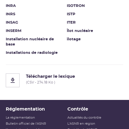
INRA
ISOTRON
INRS
ISTP
INSAG
ITER
INSERM
Îlot nucléaire
Installation nucléaire de
îlotage
base
Installations de radiologie
Télécharger le lexique
(CSV - 274.18 Ko )
Réglementation
Contrôle
La réglementation
Actualités du contrôle
Bulletin officiel de l'ASNR
L'ASNR en région