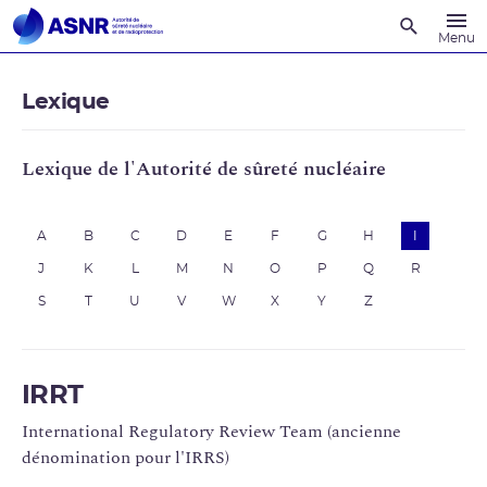
Recherche
Menu
Lexique
Lexique de l'Autorité de sûreté nucléaire
A
B
C
D
E
F
G
H
I
J
K
L
M
N
O
P
Q
R
S
T
U
V
W
X
Y
Z
IRRT
International Regulatory Review Team (ancienne
dénomination pour l'IRRS)