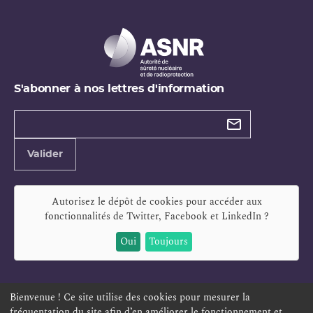
S'abonner à nos lettres d'information
Types de
newsletter
Adresse
Valider
e-
mail
Autorisez le dépôt de cookies pour accéder aux
fonctionnalités de
Twitter, Facebook et LinkedIn
?
Oui
Toujours
Bienvenue ! Ce site utilise des cookies pour mesurer la
fréquentation du site afin d’en améliorer le fonctionnement et