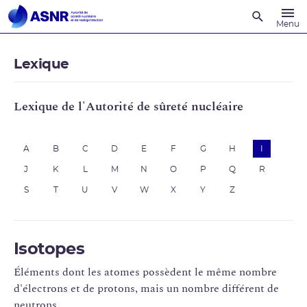
Recherche
Menu
Lexique
Lexique de l'Autorité de sûreté nucléaire
A
B
C
D
E
F
G
H
I
J
K
L
M
N
O
P
Q
R
S
T
U
V
W
X
Y
Z
Isotopes
Éléments dont les atomes possèdent le même nombre
d'électrons et de protons, mais un nombre différent de
neutrons.