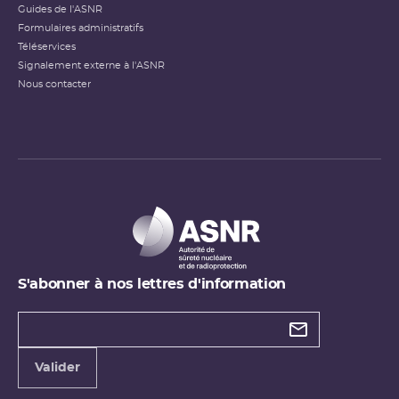
Guides de l'ASNR
Formulaires administratifs
Téléservices
Signalement externe à l'ASNR
Nous contacter
S'abonner à nos lettres d'information
Types de
newsletter
Adresse
Valider
e-
mail