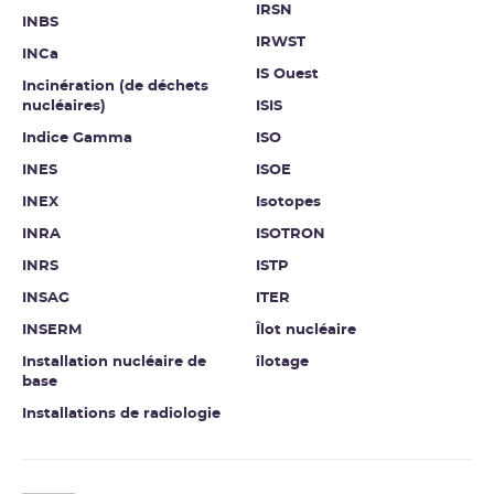
IRSN
INBS
IRWST
INCa
IS Ouest
Incinération (de déchets
nucléaires)
ISIS
Indice Gamma
ISO
INES
ISOE
INEX
Isotopes
INRA
ISOTRON
INRS
ISTP
INSAG
ITER
INSERM
Îlot nucléaire
Installation nucléaire de
îlotage
base
Installations de radiologie