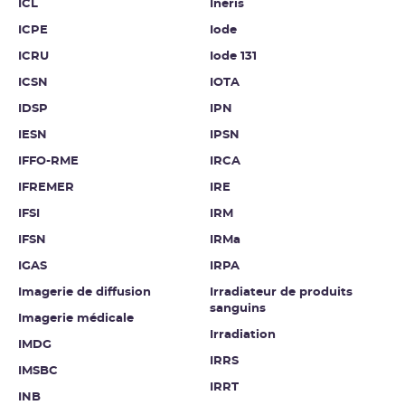
ICL
Inéris
ICPE
Iode
ICRU
Iode 131
ICSN
IOTA
IDSP
IPN
IESN
IPSN
IFFO-RME
IRCA
IFREMER
IRE
IFSI
IRM
IFSN
IRMa
IGAS
IRPA
Imagerie de diffusion
Irradiateur de produits
sanguins
Imagerie médicale
Irradiation
IMDG
IRRS
IMSBC
IRRT
INB