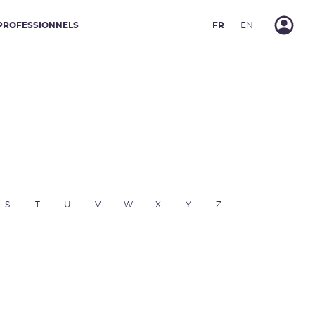
PROFESSIONNELS
FR
EN
S
T
U
V
W
X
Y
Z