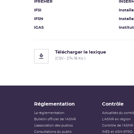
IFREMER
INSER
IFSI
Install
IFSN
Install
IGAS
Institu
Télécharger le lexique
(CSV - 274.18 Ko )
Réglementation
Contrôle
La réglementation
Actualités du contr
Bulletin officiel de l'ASNR
L'ASNR en région
L’association des publics
Contrôle de l'ASNR
Consultations du public
INES et ASN-SFRO