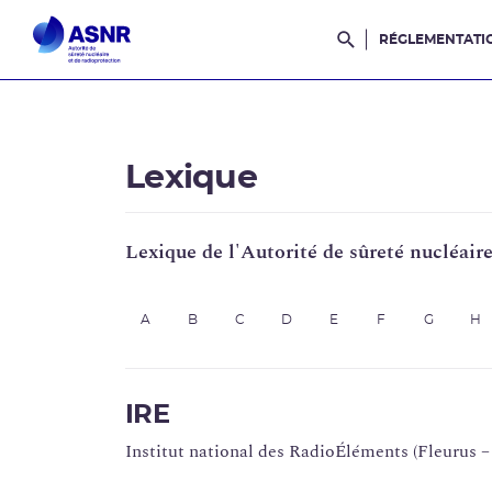
RÉGLEMENTATI
Rechercher dans l
Lexique
Lexique de l'Autorité de sûreté nucléair
A
B
C
D
E
F
G
H
IRE
Institut national des RadioÉléments (Fleurus –