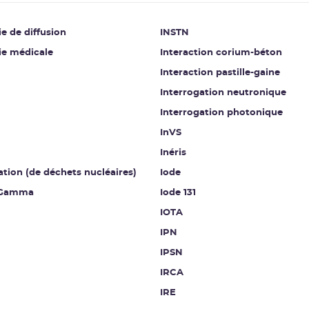
e de diffusion
INSTN
ie médicale
Interaction corium-béton
Interaction pastille-gaine
Interrogation neutronique
Interrogation photonique
InVS
Inéris
ation (de déchets nucléaires)
Iode
 Gamma
Iode 131
IOTA
IPN
IPSN
IRCA
IRE