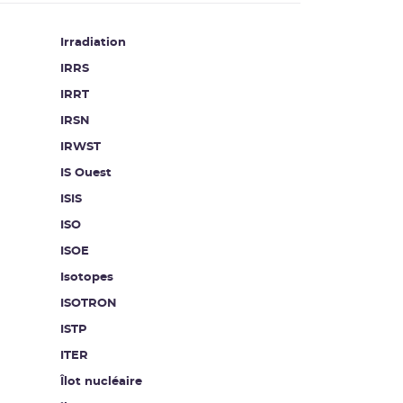
Irradiation
IRRS
IRRT
IRSN
IRWST
IS Ouest
ISIS
ISO
ISOE
Isotopes
ISOTRON
ISTP
ITER
Îlot nucléaire