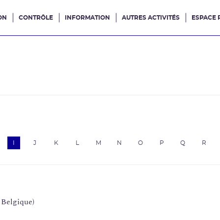
ON
CONTRÔLE
INFORMATION
AUTRES ACTIVITÉS
ESPACE 
e site
e
I
J
K
L
M
N
O
P
Q
R
 Belgique)