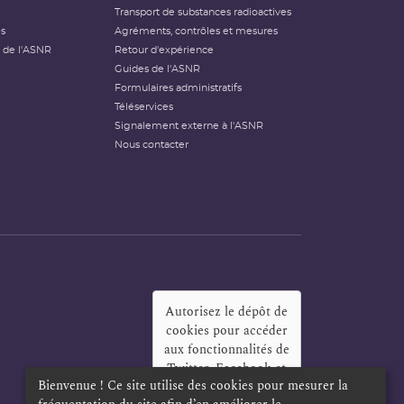
Transport de substances radioactives
és
Agréments, contrôles et mesures
 de l'ASNR
Retour d'expérience
Guides de l'ASNR
Formulaires administratifs
Téléservices
Signalement externe à l'ASNR
Nous contacter
Autorisez le dépôt de
cookies pour accéder
aux fonctionnalités de
Twitter, Facebook et
Bienvenue ! Ce site utilise des cookies pour mesurer la
LinkedIn
?