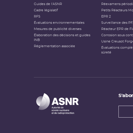
Guides de l'ASNR
Réexamens périod
Cadre législatif
Petits Réacteurs Mo
RFS
EPR 2
Évaluations environnementales
Surveillance des P
Mesures de publicité diverses
Réacteur EPR de Fl
Élaboration des décisions et guides
Corrosion sous cont
INB
Usine Creusot Forg
Réglementation associée
Évaluations compl
sûreté
S'abon
Types
newsl
Adress
e-
mail