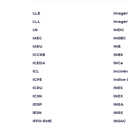
I.L.E
Imageri
I.L.L
Imager
I.N
IMDG
IAEC
IMSBC
IARU
INB
ICCRB
INBS
ICEDA
INCa
ICL
Incinér
ICPE
Indice
ICRU
INES
ICSN
INEX
IDSP
INRA
IESN
INRS
IFFO-RME
INSAG