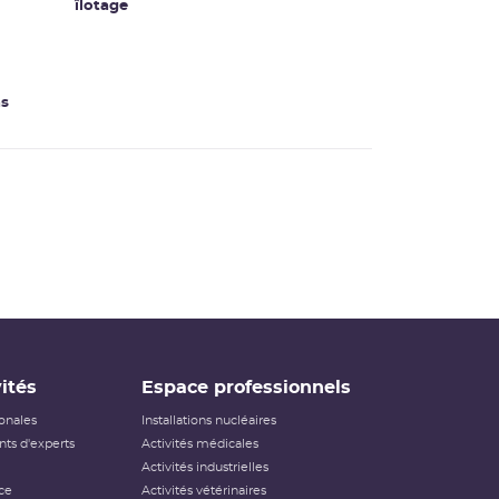
îlotage
ns
ités
Espace professionnels
ionales
Installations nucléaires
ts d'experts
Activités médicales
Activités industrielles
ce
Activités vétérinaires