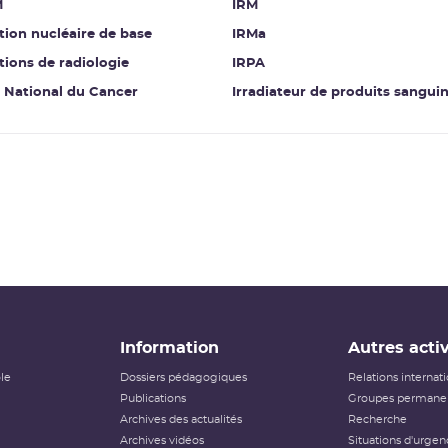
M
IRM
ation nucléaire de base
IRMa
ations de radiologie
IRPA
t National du Cancer
Irradiateur de produits sangui
Information
Autres activ
ôle
Dossiers pédagogiques
Relations internat
Publications
Groupes permanen
Archives des actualités
Recherche
Archives vidéos
Situations d'urgen