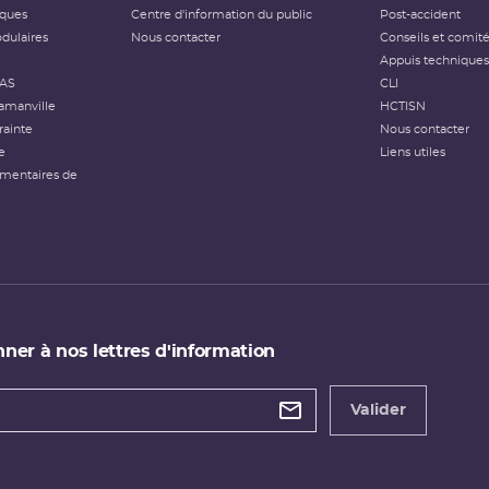
iques
Centre d'information du public
Post-accident
dulaires
Nous contacter
Conseils et comit
Appuis techniques
FAS
CLI
amanville
HCTISN
rainte
Nous contacter
e
Liens utiles
émentaires de
ner à nos lettres d'information
 de
etter
Valider
e