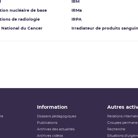
M
IRM
ation nucléaire de base
IRMa
ations de radiologie
IRPA
t National du Cancer
Irradiateur de produits sangui
Information
Autres activ
ôle
Dossiers pédagogiques
Relations internat
Publications
Groupes permanen
Archives des actualités
Recherche
Archives vidéos
Situations d'urgen