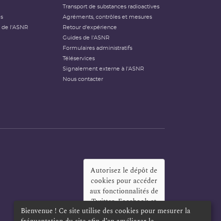
Transport de substances radioactives
és
Agréments, contrôles et mesures
 de l'ASNR
Retour d'expérience
Guides de l'ASNR
Formulaires administratifs
Téléservices
Signalement externe à l'ASNR
Nous contacter
Autorisez le dépôt de
cookies pour accéder
aux fonctionnalités de
Twitter, Facebook et
Bienvenue ! Ce site utilise des cookies pour mesurer la
LinkedIn
?