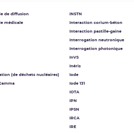
e de diffusion
INSTN
ie médicale
Interaction corium-béton
Interaction pastille-gaine
Interrogation neutronique
Interrogation photonique
InVS
Inéris
ation (de déchets nucléaires)
Iode
 Gamma
Iode 131
IOTA
IPN
IPSN
IRCA
IRE