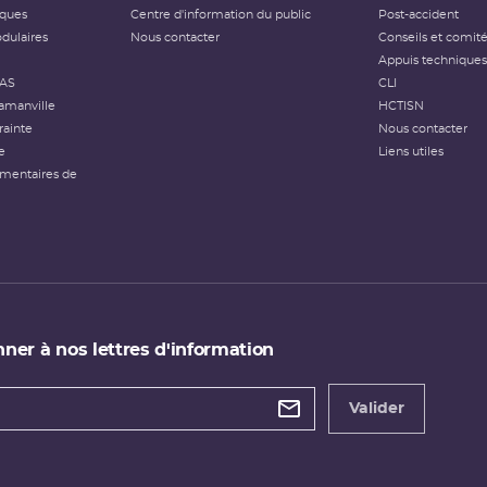
iques
Centre d'information du public
Post-accident
dulaires
Nous contacter
Conseils et comit
Appuis techniques
FAS
CLI
amanville
HCTISN
rainte
Nous contacter
e
Liens utiles
émentaires de
ner à nos lettres d'information
 de
etter
Valider
e