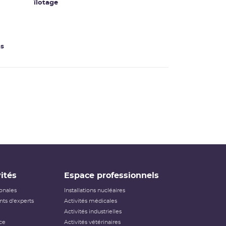
îlotage
ns
ités
Espace professionnels
ionales
Installations nucléaires
ts d'experts
Activités médicales
Activités industrielles
ce
Activités vétérinaires