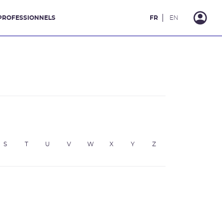
PROFESSIONNELS
FR
EN
S
T
U
V
W
X
Y
Z