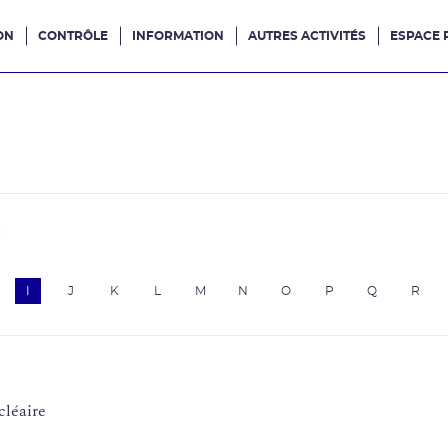
ON
CONTRÔLE
INFORMATION
AUTRES ACTIVITÉS
ESPACE 
e site
e
I
J
K
L
M
N
O
P
Q
R
cléaire