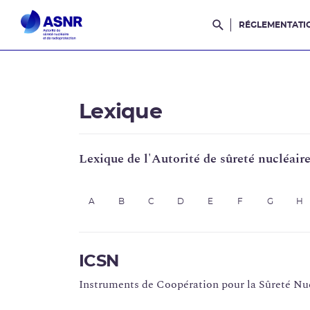
RÉGLEMENTATI
Rechercher dans l
Lexique
Lexique de l'Autorité de sûreté nucléair
A
B
C
D
E
F
G
H
ICSN
Instruments de Coopération pour la Sûreté Nu