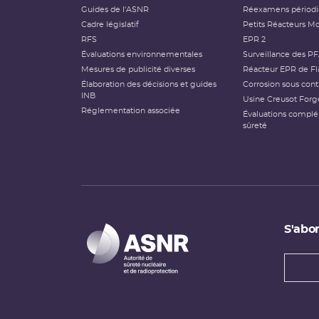
Guides de l'ASNR
Réexamens périod
Cadre législatif
Petits Réacteurs Mo
RFS
EPR 2
Évaluations environnementales
Surveillance des P
Mesures de publicité diverses
Réacteur EPR de Fl
Élaboration des décisions et guides
Corrosion sous cont
INB
Usine Creusot Forg
Réglementation associée
Évaluations compl
sûreté
S'abon
Types
newsl
Adress
e-
mail