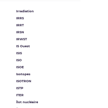
Irradiation
IRRS
IRRT
IRSN
IRWST
IS Ouest
ISIS
ISO
ISOE
Isotopes
ISOTRON
ISTP
ITER
Îlot nucléaire