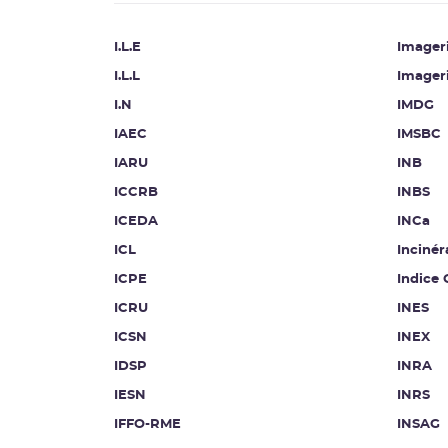
I.L.E
Imageri
I.L.L
Imager
I.N
IMDG
IAEC
IMSBC
IARU
INB
ICCRB
INBS
ICEDA
INCa
ICL
Incinér
ICPE
Indice
ICRU
INES
ICSN
INEX
IDSP
INRA
IESN
INRS
IFFO-RME
INSAG