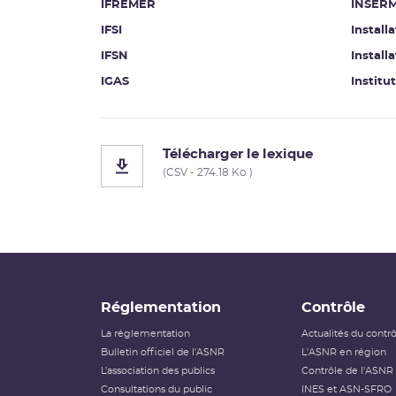
IFREMER
INSER
IFSI
Install
IFSN
Install
IGAS
Institu
Télécharger le lexique
(CSV - 274.18 Ko )
Réglementation
Contrôle
La réglementation
Actualités du contr
Bulletin officiel de l'ASNR
L'ASNR en région
L’association des publics
Contrôle de l'ASNR
Consultations du public
INES et ASN-SFRO