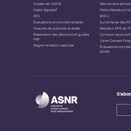
Guides de l'ASNR
Réexamens périod
Cadre législatif
Petits Réacteurs Mo
RFS
EPR 2
Évaluations environnementales
Surveillance des P
Mesures de publicité diverses
Réacteur EPR de Fl
Élaboration des décisions et guides
Corrosion sous cont
INB
Usine Creusot Forg
Réglementation associée
Évaluations compl
sûreté
S'abon
Types
newsl
Adress
e-
mail