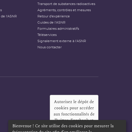
Transport de substances radioactives
és
Agréments, contrôles et mesures
 de l'ASNR
Retour d'expérience
Guides de l'ASNR
Formulaires administratifs
Téléservices
Signalement externe à l'ASNR
Nous contacter
Autorisez le dépôt de
cookies pour accéder
aux fonctionnalités de
Twitter, Facebook et
Bienvenue ! Ce site utilise des cookies pour mesurer la
LinkedIn
?