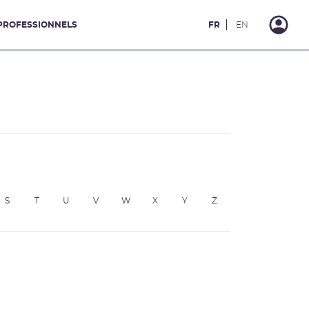
PROFESSIONNELS
FR
EN
S
T
U
V
W
X
Y
Z