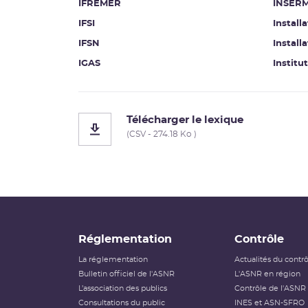
IFREMER
INSER
IFSI
Install
IFSN
Install
IGAS
Institu
Télécharger le lexique
(CSV - 274.18 Ko )
Réglementation
Contrôle
La réglementation
Actualités du contr
Bulletin officiel de l'ASNR
L'ASNR en région
L’association des publics
Contrôle de l'ASNR
Consultations du public
INES et ASN-SFRO