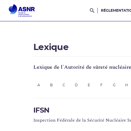
RÉGLEMENTATI
Rechercher dans l
Lexique
Lexique de l'Autorité de sûreté nucléair
A
B
C
D
E
F
G
H
IFSN
Inspection Fédérale de la Sécurité Nucléaire S