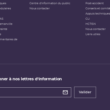
iques
Centre d'information du public
Post-accident
dulaires
Nous contacter
Conseils et comit
Appuis techniques
FAS
CLI
amanville
HCTISN
rainte
Nous contacter
e
Liens utiles
émentaires de
ner à nos lettres d'information
 de
etter
Valider
e