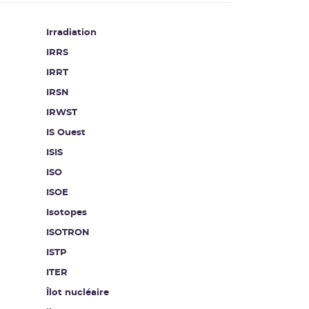
Irradiation
IRRS
IRRT
IRSN
IRWST
IS Ouest
ISIS
ISO
ISOE
Isotopes
ISOTRON
ISTP
ITER
Îlot nucléaire