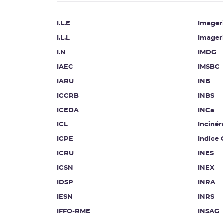
I.L.E
Imageri
I.L.L
Imager
I.N
IMDG
IAEC
IMSBC
IARU
INB
ICCRB
INBS
ICEDA
INCa
ICL
Incinér
ICPE
Indice
ICRU
INES
ICSN
INEX
IDSP
INRA
IESN
INRS
IFFO-RME
INSAG