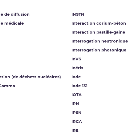
e de diffusion
INSTN
ie médicale
Interaction corium-béton
Interaction pastille-gaine
Interrogation neutronique
Interrogation photonique
InVS
Inéris
ation (de déchets nucléaires)
Iode
 Gamma
Iode 131
IOTA
IPN
IPSN
IRCA
IRE