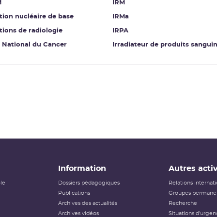
M
IRM
ation nucléaire de base
IRMa
ations de radiologie
IRPA
t National du Cancer
Irradiateur de produits sangui
Information
Autres activ
ôle
Dossiers pédagogiques
Relations internat
Publications
Groupes permanen
Archives des actualités
Recherche
Archives vidéos
Situations d'urgen