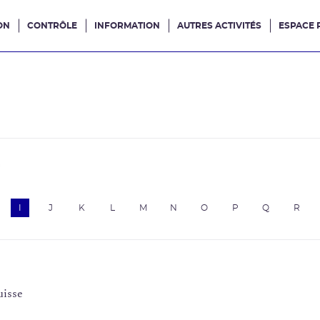
ON
CONTRÔLE
INFORMATION
AUTRES ACTIVITÉS
ESPACE 
e site
e
I
J
K
L
M
N
O
P
Q
R
uisse