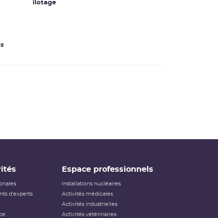
îlotage
ns
ités
Espace professionnels
ionales
Installations nucléaires
ts d'experts
Activités médicales
Activités industrielles
ce
Activités vétérinaires