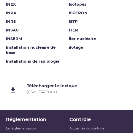
INEX
Isotopes
INRA
ISOTRON
INRS
ISTP
INSAG
ITER
INSERM
Îlot nucléaire
Installation nucléaire de
îlotage
base
Installations de radiologie
Télécharger le lexique
(CSV - 274.18 Ko )
Réglementation
Contrôle
La réglementation
Actualités du contrôle