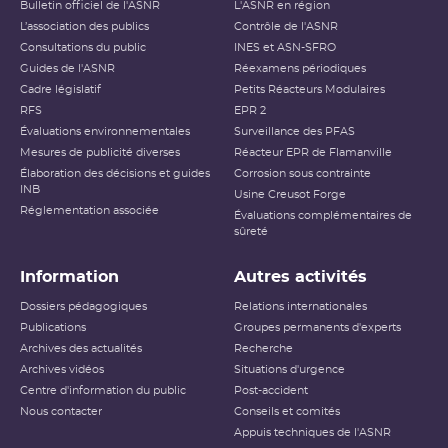
Bulletin officiel de l'ASNR
L'ASNR en région
L’association des publics
Contrôle de l'ASNR
Consultations du public
INES et ASN-SFRO
Guides de l'ASNR
Réexamens périodiques
Cadre législatif
Petits Réacteurs Modulaires
RFS
EPR 2
Évaluations environnementales
Surveillance des PFAS
Mesures de publicité diverses
Réacteur EPR de Flamanville
Élaboration des décisions et guides
Corrosion sous contrainte
INB
Usine Creusot Forge
Réglementation associée
Évaluations complémentaires de
sûreté
Information
Autres activités
Dossiers pédagogiques
Relations internationales
Publications
Groupes permanents d'experts
Archives des actualités
Recherche
Archives vidéos
Situations d'urgence
Centre d'information du public
Post-accident
Nous contacter
Conseils et comités
Appuis techniques de l'ASNR