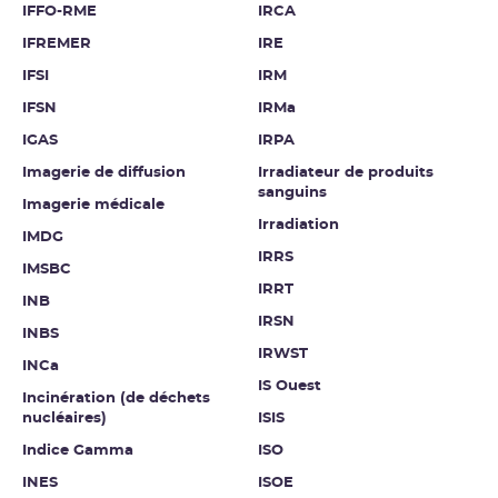
IFFO-RME
IRCA
IFREMER
IRE
IFSI
IRM
IFSN
IRMa
IGAS
IRPA
Imagerie de diffusion
Irradiateur de produits
sanguins
Imagerie médicale
Irradiation
IMDG
IRRS
IMSBC
IRRT
INB
IRSN
INBS
IRWST
INCa
IS Ouest
Incinération (de déchets
nucléaires)
ISIS
Indice Gamma
ISO
INES
ISOE