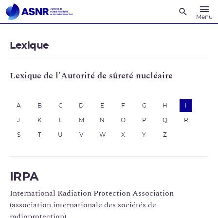
Recherche
Menu
Lexique
Lexique de l'Autorité de sûreté nucléaire
A
B
C
D
E
F
G
H
I
J
K
L
M
N
O
P
Q
R
S
T
U
V
W
X
Y
Z
IRPA
International Radiation Protection Association
(association internationale des sociétés de
radioprotection)