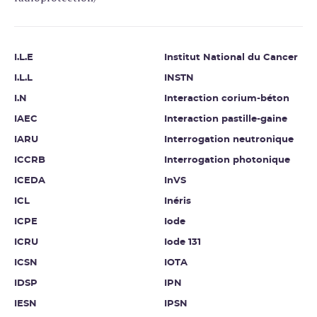
I.L.E
Institut National du Cancer
I.L.L
INSTN
I.N
Interaction corium-béton
IAEC
Interaction pastille-gaine
IARU
Interrogation neutronique
ICCRB
Interrogation photonique
ICEDA
InVS
ICL
Inéris
ICPE
Iode
ICRU
Iode 131
ICSN
IOTA
IDSP
IPN
IESN
IPSN