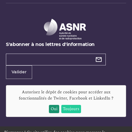
S'abonner à nos lettres d'information
Types de
newsletter
Adresse
Valider
e-
mail
Autorisez le dépôt de cookies pour accéder aux
fonctionnalités de
Twitter, Facebook et LinkedIn
?
Oui
Toujours