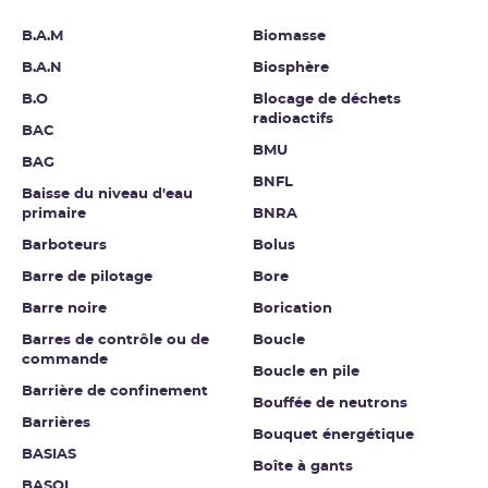
B.A.M
Biomasse
B.A.N
Biosphère
B.O
Blocage de déchets
radioactifs
BAC
BMU
BAG
BNFL
Baisse du niveau d'eau
primaire
BNRA
Barboteurs
Bolus
Barre de pilotage
Bore
Barre noire
Borication
Barres de contrôle ou de
Boucle
commande
Boucle en pile
Barrière de confinement
Bouffée de neutrons
Barrières
Bouquet énergétique
BASIAS
Boîte à gants
BASOL