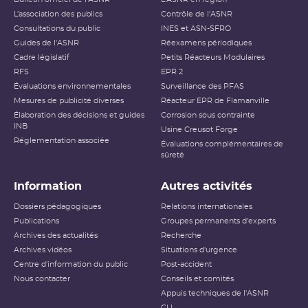
L’association des publics
Contrôle de l'ASNR
Consultations du public
INES et ASN-SFRO
Guides de l'ASNR
Réexamens périodiques
Cadre législatif
Petits Réacteurs Modulaires
RFS
EPR 2
Évaluations environnementales
Surveillance des PFAS
Mesures de publicité diverses
Réacteur EPR de Flamanville
Élaboration des décisions et guides
Corrosion sous contrainte
INB
Usine Creusot Forge
Réglementation associée
Évaluations complémentaires de
sûreté
Information
Autres activités
Dossiers pédagogiques
Relations internationales
Publications
Groupes permanents d'experts
Archives des actualités
Recherche
Archives vidéos
Situations d'urgence
Centre d'information du public
Post-accident
Nous contacter
Conseils et comités
Appuis techniques de l'ASNR
CLI