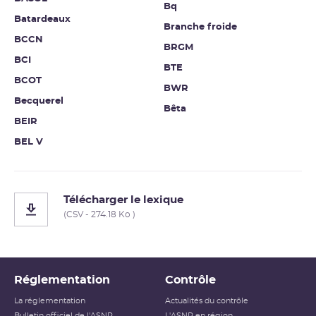
Bq
Batardeaux
Branche froide
BCCN
BRGM
BCI
BTE
BCOT
BWR
Becquerel
Bêta
BEIR
BEL V
Télécharger le lexique
(CSV - 274.18 Ko )
Réglementation
Contrôle
La réglementation
Actualités du contrôle
Bulletin officiel de l'ASNR
L'ASNR en région