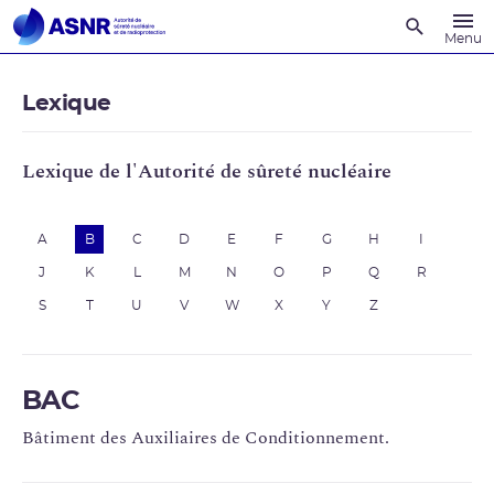
Recherche
Menu
Lexique
Lexique de l'Autorité de sûreté nucléaire
A
B
C
D
E
F
G
H
I
J
K
L
M
N
O
P
Q
R
S
T
U
V
W
X
Y
Z
BAC
Bâtiment des Auxiliaires de Conditionnement.