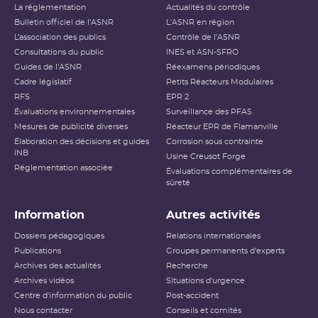
La réglementation
Actualités du contrôle
Bulletin officiel de l'ASNR
L'ASNR en région
L’association des publics
Contrôle de l'ASNR
Consultations du public
INES et ASN-SFRO
Guides de l'ASNR
Réexamens périodiques
Cadre législatif
Petits Réacteurs Modulaires
RFS
EPR 2
Évaluations environnementales
Surveillance des PFAS
Mesures de publicité diverses
Réacteur EPR de Flamanville
Élaboration des décisions et guides
Corrosion sous contrainte
INB
Usine Creusot Forge
Réglementation associée
Évaluations complémentaires de
sûreté
Information
Autres activités
Dossiers pédagogiques
Relations internationales
Publications
Groupes permanents d'experts
Archives des actualités
Recherche
Archives vidéos
Situations d'urgence
Centre d'information du public
Post-accident
Nous contacter
Conseils et comités