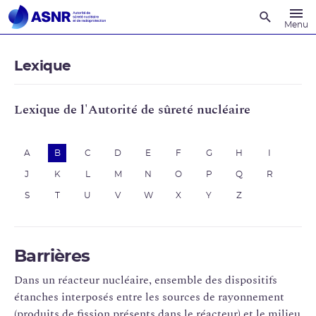
Recherche
Menu
Lexique
Lexique de l'Autorité de sûreté nucléaire
A
B
C
D
E
F
G
H
I
J
K
L
M
N
O
P
Q
R
S
T
U
V
W
X
Y
Z
Barrières
Dans un réacteur nucléaire, ensemble des dispositifs
étanches interposés entre les sources de rayonnement
(produits de fission présents dans le réacteur) et le milieu