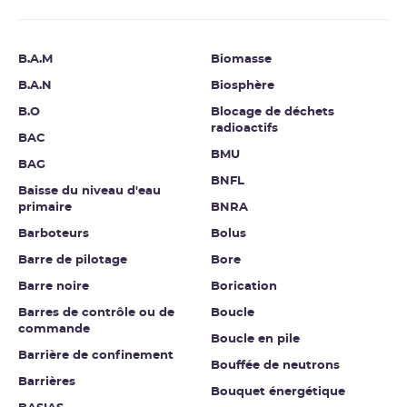
B.A.M
Biomasse
B.A.N
Biosphère
B.O
Blocage de déchets
radioactifs
BAC
BMU
BAG
BNFL
Baisse du niveau d'eau
primaire
BNRA
Barboteurs
Bolus
Barre de pilotage
Bore
Barre noire
Borication
Barres de contrôle ou de
Boucle
commande
Boucle en pile
Barrière de confinement
Bouffée de neutrons
Barrières
Bouquet énergétique