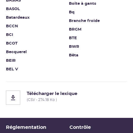
BASIAS
Boîte à gants
BASOL
Bq
Batardeaux
Branche froide
BCCN
BRGM
BCI
BTE
BCOT
BWR
Becquerel
Bêta
BEIR
BEL V
Télécharger le lexique
(CSV - 274.18 Ko )
Réglementation
Contrôle