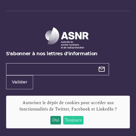
S'abonner à nos lettres d'information
Types de
newsletter
Adresse
Valider
e-
mail
Autorisez le dépôt de cookies pour accéder aux
fonctionnalités de
Twitter, Facebook et LinkedIn
?
Oui
Toujours